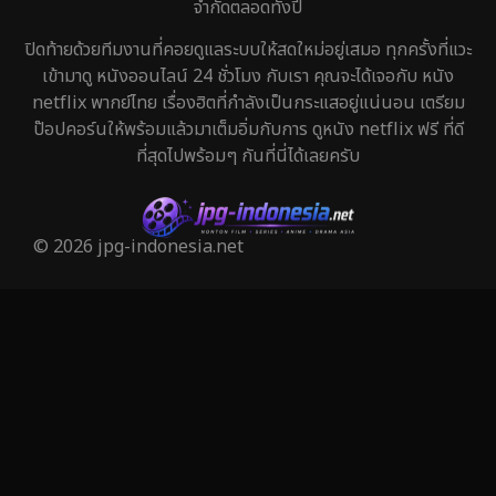
จำกัดตลอดทั้งปี
History ประวัติศาสตร์
45
ปิดท้ายด้วยทีมงานที่คอยดูแลระบบให้สดใหม่อยู่เสมอ ทุกครั้งที่แวะ
เข้ามาดู หนังออนไลน์ 24 ชั่วโมง กับเรา คุณจะได้เจอกับ หนัง
Holiday
1
netflix พากย์ไทย เรื่องฮิตที่กำลังเป็นกระแสอยู่แน่นอน เตรียม
ป๊อปคอร์นให้พร้อมแล้วมาเต็มอิ่มกับการ ดูหนัง netflix ฟรี ที่ดี
Horror สยองขวัญ
320
ที่สุดไปพร้อมๆ กันที่นี่ได้เลยครับ
Human
29
Inspirational แรงบันดาลใจ
27
© 2026 jpg-indonesia.net
Investigation
27
iQIYI
37
Kids
6
LGBTQ
6
Love
50