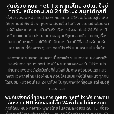
DC
2
ศูนย์รวม หนัง netflix พากย์ไทย อัปเดตใหม่
ทุกวัน หนังออนไลน์ 24 ชั่วโมง สนุกได้ทุกที่
Detective สืบสวน
5
ตั้งใจรวบรวม หนัง netflix พากย์ไทย มาไว้ให้ชมกันแบบจุใจ เพื่อ
ให้ทุกคนเข้าถึงเนื้อหาคุณภาพได้ง่ายขึ้น ไม่ต้องคอยกดข้ามโฆษณา
Detective สืบสวน
40
ให้เสียจังหวะ เพราะเราคือตัวจริงเรื่อง หนังออนไลน์ 24 ชั่วโมง ที่
พร้อมสแตนด์บายส่งมอบความสนุกให้คุณตลอดคืน อยากดูเรื่อง
Disaster
4
ไหนกดค้นหาแล้วเจอได้ทันที เป็นทางเลือกที่ดีที่สุดสำหรับคนรัก
ความสบายที่ต้องการ ดูหนัง netflix ฟรี แบบครบจบในที่เดียว
Disney+
18
นอกจากความหลากหลายของเนื้อหาแล้ว ระบบการเล่นของเรายัง
Documentary สารคดี
72
รองรับการ ดูหนัง netflix ฟรี ผ่านทุกแพลตฟอร์ม ไม่ว่าจะเปิด
ผ่านคอมพิวเตอร์หรือมือถือก็ลื่นไหลไม่มีค้าง พร้อมอัปเดต หนัง
Drama ดราม่า
643
netflix พากย์ไทย เรื่องใหม่ๆ ก่อนใครเสมอ เพื่อให้คอหนังทุกคน
ได้รับชม หนังออนไลน์ 24 ชั่วโมง ในคุณภาพที่ดีที่สุดและสดใหม่อยู่
Dystopian
8
ตลอดเวลา
Emotional
52
พบกับสิ่งที่ดีที่สุดกับการ ดูหนัง netflix ฟรี ภาพคม
ชัดระดับ HD หนังออนไลน์ 24 ชั่วโมง ไม่มีกระตุก
Epic มหากาพย์
16
การได้ชม หนัง netflix พากย์ไทย ในความละเอียดระดับ HD คือสิ่ง