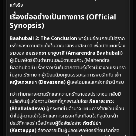
แท้จริง
เรื่องย่ออย่างเป็นทางการ (Official
Synopsis)
Baahubali 2: The Conclusion
พาผู้ชมย้อนกลับไปสู่ราก
เหง้าของความขัดแย้งในอาณาจักรมาฮิชมาติ เพื่อเปิดเผยเรื่อง
ราวของ
อมเรนทรา บาฮูบาลี (Amarendra Baahubali)
ผู้เป็นกษัตริย์ในตำนานและบิดาของศิวะ (Mahendra
Baahubali) เรื่องราวเริ่มต้นจากความรุ่งโรจน์ของอมเรนทรา
ในฐานะรัชทายาทผู้เปี่ยมด้วยคุณธรรมและการพบรักกับ
เจ้า
หญิงเทวเสนา (Devasena)
ผู้เลอโฉมและแกร่งกร้าวนักรบ
ทว่า ท่ามกลางความรักและความศรัทธาของประชาชน กลับมี
เมล็ดพันธุ์แห่งความริษยาที่ถูกเพาะบ่มโดย
ภัลลาละเทวะ
(Bhallaladeva)
ผู้กระหายในอำนาจ แผนการร้ายซ่อนเงื่อน
นำไปสู่ความเข้าใจผิดและการทรยศที่สะเทือนใจที่สุดในหน้า
ประวัติศาสตร์ เมื่อนักรบผู้ซื่อสัตย์อย่าง
กัตตัปปา
(Kattappa)
ต้องกลายเป็นผู้ปลิดชีพกษัตริย์ที่ตนรักที่สุด