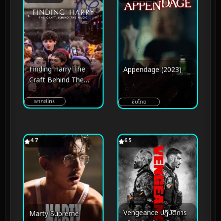
Finding Harry The
Appendage (2023)
Craft Behind The
Magic (2026) ตามหา
แฮร์รี่ งานฝีมือเบื้องหลัง
พากย์ไทย
ซับไทย
โลกเวทมนตร์
4.7
6.5
Vengeance ปฏิบัติการ
Marty Supreme