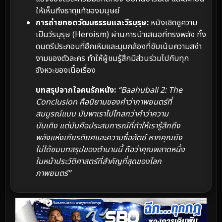
ให้เห็นถึงธาตุแท้ของมนุษย์
การถ่ายทอดวัฒนธรรมและวีรบุรุษ:
หนังเชิดชูความ
เป็นวีรบุรุษ (Heroism) ผ่านการนำเสนอที่ทรงพลัง ทั้ง
ดนตรีประกอบที่ฮึกเหิมและมุมกล้องที่ขับเน้นความสง่า
งามของตัวละคร ทำให้ผู้ชมรู้สึกมีส่วนร่วมไปกับทุก
จังหวะของเนื้อเรื่อง
บทสรุปจากใจคนรักหนัง:
“Baahubali 2: The
Conclusion คือนิยามของคำว่าภาพยนตร์ที่
สมบูรณ์แบบ มันพาเราไปไกลกว่าคำว่าความ
บันเทิง แต่มันคือประสบการณ์ที่ทำให้เรารู้สึกถึง
พลังแห่งเกียรติยศและความซื่อสัตย์ หากคุณยัง
ไม่ได้ชมบทสรุปของตำนานนี้ ถือว่าคุณพลาดหนึ่ง
ในหน้าประวัติศาสตร์ที่สำคัญที่สุดของโลก
ภาพยนตร์”