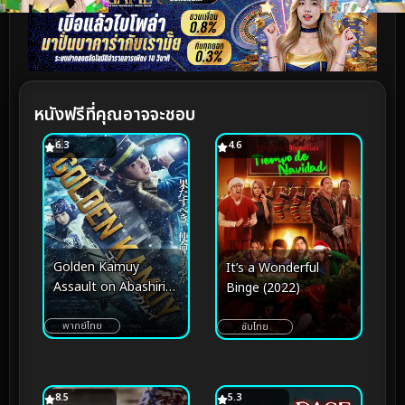
หนังฟรีที่คุณอาจจะชอบ
6.3
4.6
Golden Kamuy
It’s a Wonderful
Assault on Abashiri
Binge (2022)
Prison (2026) โกลเดน
คามุย การจู่โจมคุกอะบาชิริ
พากย์ไทย
ซับไทย
8.5
5.3