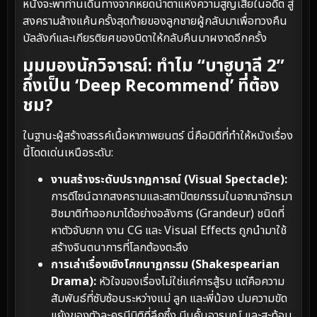
หนังจะพาท่านเดินทางจากหยดน้ำตาแห่งความสูญเสียในอดีต สู่
สงครามล้างแค้นครั้งสุดท้ายของลูกชายผู้กลับมาเพื่อทวงคืน
บัลลังก์และเกียรติยศของบิดาให้กลับคืนมาผงาดอีกครั้ง
มุมมองนักวิจารณ์: ทำไม “บาฮูบาลี 2”
ถึงเป็น ‘Deep Recommend’ ที่ต้อง
ชม?
ในฐานะผู้สร้างสรรค์เนื้อหาภาพยนตร์ นี่คือมิติที่ทำให้หนังเรื่อง
นี้โดดเด่นเหนือระดับ:
งานสร้างระดับปรากฏการณ์ (Visual Spectacle):
การดีไซน์ฉากสงครามและสถาปัตยกรรมในอาณาจักรมา
ฮิชมาติทำออกมาได้อย่างอลังการ (Grandeur) ชนิดที่
หาตัวจับยาก งาน CG และ Visual Effects ถูกนำมาใช้
สร้างจินตนาการที่โลกต้องตะลึง
การเล่าเรื่องเชิงโศกนาฏกรรม (Shakespearian
Drama):
หัวใจของเรื่องไม่ใช่แค่การสู้รบ แต่คือความ
สัมพันธ์ที่ซับซ้อนระหว่างแม่ ลูก และพี่น้อง ปมความขัด
แย้งของตัวละครมีมิติที่ลึกซึ้ง บีบคั้นอารมณ์ และสะท้อน