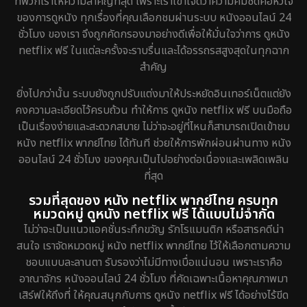
ที่พวกเราให้ความสำคัญที่สุด เพราะเราเข้าใจดีว่าความคมชัดคือหัวใจ
Erotic
7
ของการดูหนัง ทุกเรื่องที่คุณเลือกชมผ่านระบบ หนังออนไลน์ 24
ชั่วโมง ของเรา จึงถูกคัดกรองมาอย่างดีเพื่อให้มั่นใจว่าการ ดูหนัง
Family ครอบครัว
149
netflix ฟรี ในแต่ละครั้งจะราบรื่นและได้อรรถรสสูงสุดในทุกฉาก
สำคัญ
Fantasy จินตนาการ
189
ยิ่งไปกว่านั้น ระบบยังถูกปรับแต่งมาให้ประหยัดอินเทอร์เน็ตแต่ยัง
Fiction
4
คงความละเอียดไว้ครบถ้วน ทำให้การ ดูหนัง netflix ฟรี บนมือถือ
เป็นเรื่องง่ายและสะดวกสบาย ไม่ว่าจะอยู่ที่ไหนก็สามารถเปิดเข้าชม
Gothic
5
หนัง netflix พากย์ไทย ได้ทันที ช่วยให้การพักผ่อนผ่านทาง หนัง
ออนไลน์ 24 ชั่วโมง ของคุณเป็นไปอย่างต่อเนื่องและเพลิดเพลิน
Grief
2
ที่สุด
รวมที่สุดของ หนัง netflix พากย์ไทย ครบทุก
HBO GO
7
หมวดหมู่ ดูหนัง netflix ฟรี ได้แบบไม่จำกัด
ไม่ว่าจะเป็นแนวแอคชั่นระทึกขวัญ รักโรแมนติก หรือสารคดีน่า
HBO Max
1
สนใจ เราจัดหมวดหมู่ หนัง netflix พากย์ไทย ไว้ให้เลือกตามความ
ชอบแบบละลานตา รับรองว่าไม่มีทางเบื่อแน่นอน เพราะเราคือ
Heist
5
อาณาจักร หนังออนไลน์ 24 ชั่วโมง ที่คัดเฉพาะเนื้อหาคุณภาพมา
เสิร์ฟให้ถึงที่ ให้คุณสนุกกับการ ดูหนัง netflix ฟรี ได้อย่างไร้ขีด
Historical
25