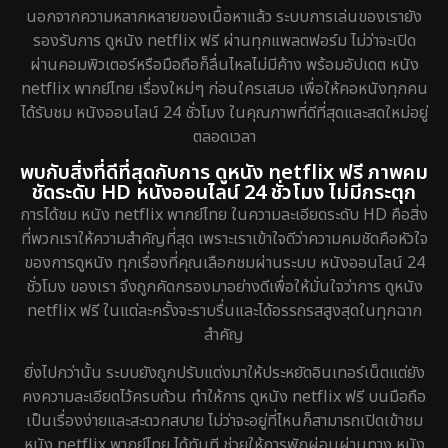
นอกจากความหลากหลายของเนื้อหาแล้ว ระบบการเล่นของเรายัง
รองรับการ ดูหนัง netflix ฟรี ผ่านทุกแพลตฟอร์ม ไม่ว่าจะเปิด
ผ่านคอมพิวเตอร์หรือมือถือก็ลื่นไหลไม่มีค้าง พร้อมอัปเดต หนัง
netflix พากย์ไทย เรื่องใหม่ๆ ก่อนใครเสมอ เพื่อให้คอหนังทุกคน
ได้รับชม หนังออนไลน์ 24 ชั่วโมง ในคุณภาพที่ดีที่สุดและสดใหม่อยู่
ตลอดเวลา
พบกับสิ่งที่ดีที่สุดกับการ ดูหนัง netflix ฟรี ภาพคม
ชัดระดับ HD หนังออนไลน์ 24 ชั่วโมง ไม่มีกระตุก
การได้ชม หนัง netflix พากย์ไทย ในความละเอียดระดับ HD คือสิ่ง
ที่พวกเราให้ความสำคัญที่สุด เพราะเราเข้าใจดีว่าความคมชัดคือหัวใจ
ของการดูหนัง ทุกเรื่องที่คุณเลือกชมผ่านระบบ หนังออนไลน์ 24
ชั่วโมง ของเรา จึงถูกคัดกรองมาอย่างดีเพื่อให้มั่นใจว่าการ ดูหนัง
netflix ฟรี ในแต่ละครั้งจะราบรื่นและได้อรรถรสสูงสุดในทุกฉาก
สำคัญ
ยิ่งไปกว่านั้น ระบบยังถูกปรับแต่งมาให้ประหยัดอินเทอร์เน็ตแต่ยัง
คงความละเอียดไว้ครบถ้วน ทำให้การ ดูหนัง netflix ฟรี บนมือถือ
เป็นเรื่องง่ายและสะดวกสบาย ไม่ว่าจะอยู่ที่ไหนก็สามารถเปิดเข้าชม
หนัง netflix พากย์ไทย ได้ทันที ช่วยให้การพักผ่อนผ่านทาง หนัง