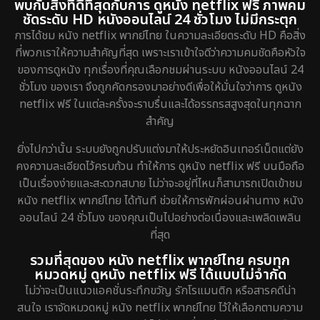
พบกับสิ่งที่ดีที่สุดกับการ ดูหนัง netflix ฟรี ภาพคม
ชัดระดับ HD หนังออนไลน์ 24 ชั่วโมง ไม่มีกระตุก
การได้ชม หนัง netflix พากย์ไทย ในความละเอียดระดับ HD คือสิ่ง
ที่พวกเราให้ความสำคัญที่สุด เพราะเราเข้าใจดีว่าความคมชัดคือหัวใจ
ของการดูหนัง ทุกเรื่องที่คุณเลือกชมผ่านระบบ หนังออนไลน์ 24
ชั่วโมง ของเรา จึงถูกคัดกรองมาอย่างดีเพื่อให้มั่นใจว่าการ ดูหนัง
netflix ฟรี ในแต่ละครั้งจะราบรื่นและได้อรรถรสสูงสุดในทุกฉาก
สำคัญ
ยิ่งไปกว่านั้น ระบบยังถูกปรับแต่งมาให้ประหยัดอินเทอร์เน็ตแต่ยัง
คงความละเอียดไว้ครบถ้วน ทำให้การ ดูหนัง netflix ฟรี บนมือถือ
เป็นเรื่องง่ายและสะดวกสบาย ไม่ว่าจะอยู่ที่ไหนก็สามารถเปิดเข้าชม
หนัง netflix พากย์ไทย ได้ทันที ช่วยให้การพักผ่อนผ่านทาง หนัง
ออนไลน์ 24 ชั่วโมง ของคุณเป็นไปอย่างต่อเนื่องและเพลิดเพลิน
ที่สุด
รวมที่สุดของ หนัง netflix พากย์ไทย ครบทุก
หมวดหมู่ ดูหนัง netflix ฟรี ได้แบบไม่จำกัด
ไม่ว่าจะเป็นแนวแอคชั่นระทึกขวัญ รักโรแมนติก หรือสารคดีน่า
สนใจ เราจัดหมวดหมู่ หนัง netflix พากย์ไทย ไว้ให้เลือกตามความ