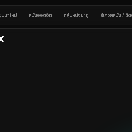
ซูมมาใหม่
หนังฮอตฮิต
กลุ่มหนังน่าดู
รีเควสหนัง / ติ
x