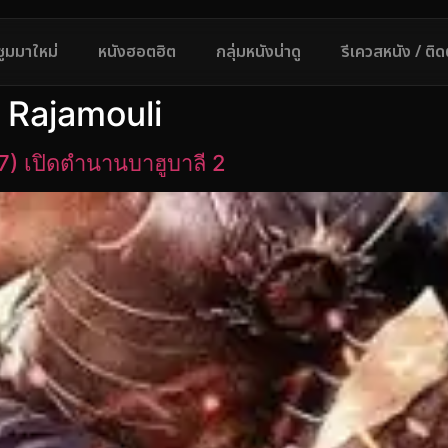
ซูมมาใหม่
หนังฮอตฮิต
กลุ่มหนังน่าดู
รีเควสหนัง / ติ
 Rajamouli
) เปิดตำนานบาฮูบาลี 2