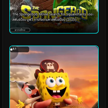
The SpongeBob Movie Search for SquarePants เดอะ
สพันจ์บ็อบ มูฟวี่ ภารกิจตามหาสพันจ์บ็อบ (2025)
พากย์ไทย
6.1