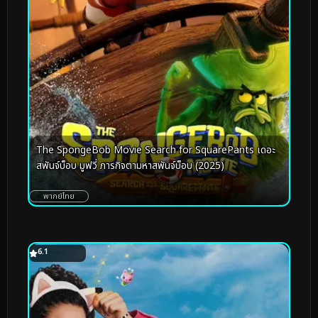
The SpongeBob Movie Search for SquarePants เดอะ
สพันจ์บ็อบ มูฟวี่ ภารกิจตามหาสพันจ์บ็อบ (2025)
พากย์ไทย
6.1