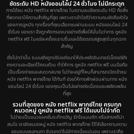
ชัดระดับ HD หนังออนไลน์ 24 ชั่วโมง ไม่มีกระตุก
การได้ชม หนัง netflix พากย์ไทย ในความละเอียดระดับ HD คือสิ่ง
ที่พวกเราให้ความสำคัญที่สุด เพราะเราเข้าใจดีว่าความคมชัดคือหัวใจ
ของการดูหนัง ทุกเรื่องที่คุณเลือกชมผ่านระบบ หนังออนไลน์ 24
ชั่วโมง ของเรา จึงถูกคัดกรองมาอย่างดีเพื่อให้มั่นใจว่าการ ดูหนัง
netflix ฟรี ในแต่ละครั้งจะราบรื่นและได้อรรถรสสูงสุดในทุกฉาก
สำคัญ
ยิ่งไปกว่านั้น ระบบยังถูกปรับแต่งมาให้ประหยัดอินเทอร์เน็ตแต่ยัง
คงความละเอียดไว้ครบถ้วน ทำให้การ ดูหนัง netflix ฟรี บนมือถือ
เป็นเรื่องง่ายและสะดวกสบาย ไม่ว่าจะอยู่ที่ไหนก็สามารถเปิดเข้าชม
หนัง netflix พากย์ไทย ได้ทันที ช่วยให้การพักผ่อนผ่านทาง หนัง
ออนไลน์ 24 ชั่วโมง ของคุณเป็นไปอย่างต่อเนื่องและเพลิดเพลิน
ที่สุด
รวมที่สุดของ หนัง netflix พากย์ไทย ครบทุก
หมวดหมู่ ดูหนัง netflix ฟรี ได้แบบไม่จำกัด
ไม่ว่าจะเป็นแนวแอคชั่นระทึกขวัญ รักโรแมนติก หรือสารคดีน่า
สนใจ เราจัดหมวดหมู่ หนัง netflix พากย์ไทย ไว้ให้เลือกตามความ
ชอบแบบละลานตา รับรองว่าไม่มีทางเบื่อแน่นอน เพราะเราคือ