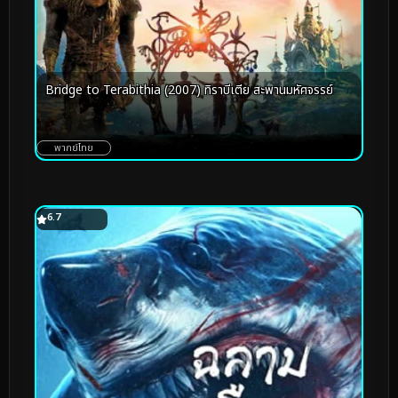
Bridge to Terabithia (2007) ทิราบีเตีย สะพานมหัศจรรย์
พากย์ไทย
6.7