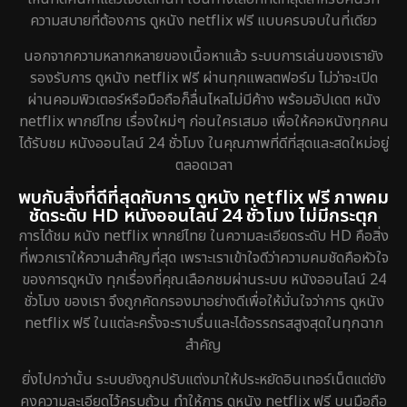
ความสบายที่ต้องการ ดูหนัง netflix ฟรี แบบครบจบในที่เดียว
นอกจากความหลากหลายของเนื้อหาแล้ว ระบบการเล่นของเรายัง
รองรับการ ดูหนัง netflix ฟรี ผ่านทุกแพลตฟอร์ม ไม่ว่าจะเปิด
ผ่านคอมพิวเตอร์หรือมือถือก็ลื่นไหลไม่มีค้าง พร้อมอัปเดต หนัง
netflix พากย์ไทย เรื่องใหม่ๆ ก่อนใครเสมอ เพื่อให้คอหนังทุกคน
ได้รับชม หนังออนไลน์ 24 ชั่วโมง ในคุณภาพที่ดีที่สุดและสดใหม่อยู่
ตลอดเวลา
พบกับสิ่งที่ดีที่สุดกับการ ดูหนัง netflix ฟรี ภาพคม
ชัดระดับ HD หนังออนไลน์ 24 ชั่วโมง ไม่มีกระตุก
การได้ชม หนัง netflix พากย์ไทย ในความละเอียดระดับ HD คือสิ่ง
ที่พวกเราให้ความสำคัญที่สุด เพราะเราเข้าใจดีว่าความคมชัดคือหัวใจ
ของการดูหนัง ทุกเรื่องที่คุณเลือกชมผ่านระบบ หนังออนไลน์ 24
ชั่วโมง ของเรา จึงถูกคัดกรองมาอย่างดีเพื่อให้มั่นใจว่าการ ดูหนัง
netflix ฟรี ในแต่ละครั้งจะราบรื่นและได้อรรถรสสูงสุดในทุกฉาก
สำคัญ
ยิ่งไปกว่านั้น ระบบยังถูกปรับแต่งมาให้ประหยัดอินเทอร์เน็ตแต่ยัง
คงความละเอียดไว้ครบถ้วน ทำให้การ ดูหนัง netflix ฟรี บนมือถือ