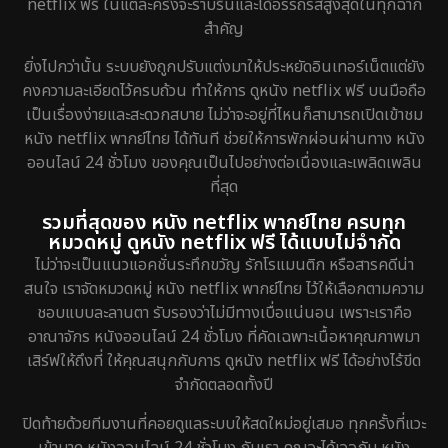
netflix ฟรี ในแต่ละครั้งจะราบรื่นและได้อรรถรสสูงสุดในทุกฉาก
สำคัญ
Fantasy จินตนาการ
192
ยิ่งไปกว่านั้น ระบบยังถูกปรับแต่งมาให้ประหยัดอินเทอร์เน็ตแต่ยัง
Fiction
4
คงความละเอียดไว้ครบถ้วน ทำให้การ ดูหนัง netflix ฟรี บนมือถือ
เป็นเรื่องง่ายและสะดวกสบาย ไม่ว่าจะอยู่ที่ไหนก็สามารถเปิดเข้าชม
Gothic
5
หนัง netflix พากย์ไทย ได้ทันที ช่วยให้การพักผ่อนผ่านทาง หนัง
ออนไลน์ 24 ชั่วโมง ของคุณเป็นไปอย่างต่อเนื่องและเพลิดเพลิน
Grief
2
ที่สุด
รวมที่สุดของ หนัง netflix พากย์ไทย ครบทุก
HBO GO
8
หมวดหมู่ ดูหนัง netflix ฟรี ได้แบบไม่จำกัด
ไม่ว่าจะเป็นแนวแอคชั่นระทึกขวัญ รักโรแมนติก หรือสารคดีน่า
HBO Max
1
สนใจ เราจัดหมวดหมู่ หนัง netflix พากย์ไทย ไว้ให้เลือกตามความ
ชอบแบบละลานตา รับรองว่าไม่มีทางเบื่อแน่นอน เพราะเราคือ
Heist
5
อาณาจักร หนังออนไลน์ 24 ชั่วโมง ที่คัดเฉพาะเนื้อหาคุณภาพมา
เสิร์ฟให้ถึงที่ ให้คุณสนุกกับการ ดูหนัง netflix ฟรี ได้อย่างไร้ขีด
Historical
25
จำกัดตลอดทั้งปี
History ประวัติศาสตร์
45
ปิดท้ายด้วยทีมงานที่คอยดูแลระบบให้สดใหม่อยู่เสมอ ทุกครั้งที่แวะ
เข้ามาดู หนังออนไลน์ 24 ชั่วโมง กับเรา คุณจะได้เจอกับ หนัง