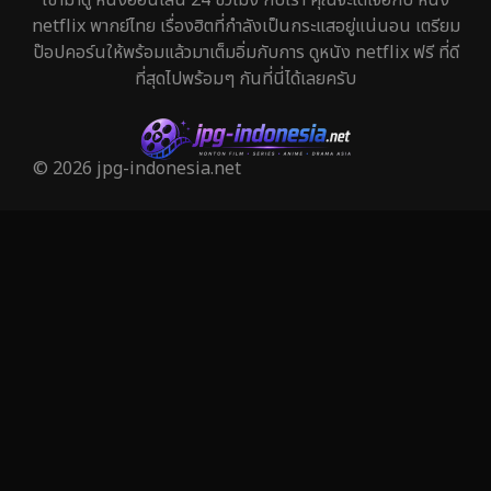
Holiday
1
netflix พากย์ไทย เรื่องฮิตที่กำลังเป็นกระแสอยู่แน่นอน เตรียม
ป๊อปคอร์นให้พร้อมแล้วมาเต็มอิ่มกับการ ดูหนัง netflix ฟรี ที่ดี
Horror สยองขวัญ
325
ที่สุดไปพร้อมๆ กันที่นี่ได้เลยครับ
Human
29
Inspirational แรงบันดาลใจ
27
© 2026 jpg-indonesia.net
Investigation
27
iQIYI
41
Kids
6
LGBTQ
6
Love
50
Martial
3