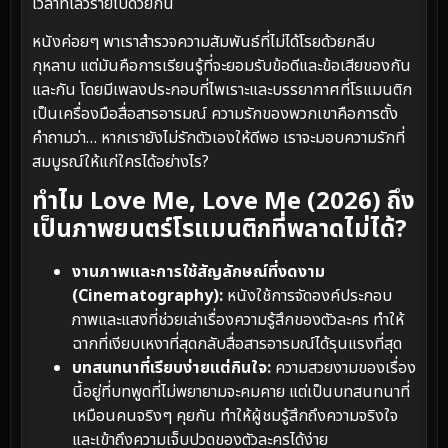
เวลาที่เลวร้ายไปด้วยกัน
หนังค่อยๆ พาเราสำรวจความสัมพันธ์ที่ไม่ได้โรยด้วยกลีบ
กุหลาบ แต่มันคือการเรียนรู้ที่จะยอมรับข้อดีและข้อเสียของกัน
และกัน โดยมีเพลงประกอบที่ไพเราะและบรรยากาศที่โรแมนติก
เป็นเครื่องมือสื่อสารอารมณ์ ความรักของพวกเขาคือการตั้ง
คำถามว่า… หากเรายังไม่รักตัวเองให้ดีพอ เราจะมอบความรักที่
สมบูรณ์ให้แก่ใครได้อย่างไร?
ทำไม Love Me, Love Me (2026) ถึง
เป็นภาพยนตร์โรแมนติกที่พลาดไม่ได้?
งานภาพและการใช้สัญลักษณ์ที่งดงาม
(Cinematography):
หนังใช้การจัดองค์ประกอบ
ภาพและแสงที่ช่วยเล่าเรื่องความรู้สึกของตัวละคร ทำให้
ฉากที่เงียบเหงาที่สุดกลับสื่อสารอารมณ์ได้รุนแรงที่สุด
บทสนทนาที่เรียบง่ายแต่กินใจ:
ความสวยงามของเรื่อง
นี้อยู่ที่บทพูดที่ไม่พยายามจะคมคาย แต่เป็นบทสนทนาที่
เหมือนคนจริงๆ คุยกัน ทำให้ผู้ชมรู้สึกถึงความจริงใจ
และเข้าถึงความเจ็บปวดของตัวละครได้ง่าย