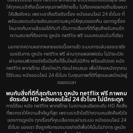
ให้ทุกคนเข้าถึงเนื้อหาคุณภาพได้ง่ายขึ้น ไม่ต้องคอยกดข้ามโฆษณา
Detective สืบสวน
40
ให้เสียจังหวะ เพราะเราคือตัวจริงเรื่อง หนังออนไลน์ 24 ชั่วโมง ที่
พร้อมสแตนด์บายส่งมอบความสนุกให้คุณตลอดคืน อยากดูเรื่อง
Disaster
4
ไหนกดค้นหาแล้วเจอได้ทันที เป็นทางเลือกที่ดีที่สุดสำหรับคนรัก
ความสบายที่ต้องการ ดูหนัง netflix ฟรี แบบครบจบในที่เดียว
Disney+
20
นอกจากความหลากหลายของเนื้อหาแล้ว ระบบการเล่นของเรายัง
Documentary สารคดี
72
รองรับการ ดูหนัง netflix ฟรี ผ่านทุกแพลตฟอร์ม ไม่ว่าจะเปิด
ผ่านคอมพิวเตอร์หรือมือถือก็ลื่นไหลไม่มีค้าง พร้อมอัปเดต หนัง
Drama ดราม่า
648
netflix พากย์ไทย เรื่องใหม่ๆ ก่อนใครเสมอ เพื่อให้คอหนังทุกคน
ได้รับชม หนังออนไลน์ 24 ชั่วโมง ในคุณภาพที่ดีที่สุดและสดใหม่อยู่
Dystopian
8
ตลอดเวลา
Emotional
52
พบกับสิ่งที่ดีที่สุดกับการ ดูหนัง netflix ฟรี ภาพคม
ชัดระดับ HD หนังออนไลน์ 24 ชั่วโมง ไม่มีกระตุก
Epic มหากาพย์
16
การได้ชม หนัง netflix พากย์ไทย ในความละเอียดระดับ HD คือสิ่ง
ที่พวกเราให้ความสำคัญที่สุด เพราะเราเข้าใจดีว่าความคมชัดคือหัวใจ
Erotic
7
ของการดูหนัง ทุกเรื่องที่คุณเลือกชมผ่านระบบ หนังออนไลน์ 24
ชั่วโมง ของเรา จึงถูกคัดกรองมาอย่างดีเพื่อให้มั่นใจว่าการ ดูหนัง
Family ครอบครัว
150