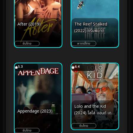
After (2019)
The Reef Stalked
(2022) ครีบพิฆาต
ซับไทย
พากย์ไทย
5.3
6.4
Lolo and the Kid
Appendage (2023)
(2024) โลโล่ แอนด์ เดอะ
คิด
ซับไทย
ซับไทย