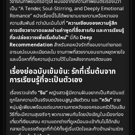
วิจารณ์ภาพยนตร์อาวุโส ผมขอจำกัดความภาพยนตร์เรื่องนี้ว่า
เป็น “A Tender, Soul-Stirring, and Deeply Emotional
Romance” หนังเรื่องนี้ไม่ได้พยายามขายความหวือหวาของ
ความสัมพันธ์ ทว่ามันเน้นไปที่
“ความเงียบของความรู้สึก
การเยียวยาบาดแผลผ่านคำพูดที่สื่อสารกัน และการเรียนรู้
ที่จะปล่อยวางเพื่อเริ่มต้นใหม่”
นี่คือ
Deep
Recommendation
สำหรับคอหนังรักที่ชอบงานถ่ายทอด
อารมณ์แบบละเมียดละไม งานภาพที่สวยงามจนแทบหยุดหายใจ
และเนื้อหาที่ทิ้งความอุ่นวาบไว้ในใจหลังจากเครดิตจบลง
เรื่องย่อฉบับเข้มข้น: รักที่เริ่มต้นจาก
การเรียนรู้ที่จะเป็นตัวเอง
เรื่องราวเล่าถึง
“ริน”
หญิงสาวผู้มีความฝันอยากเป็นศิลปินแต่
ถูกโลกความเป็นจริงบดบังจนสูญเสียตัวตน และ
“กวิน”
ชาย
หนุ่มผู้เพียบพร้อมแต่แบกความคาดหวังของครอบครัวไว้จนลืม
วิธีที่จะมีความสุขจริงๆ พวกเขาพบกันโดยบังเอิญในเมืองท่อง
เที่ยวที่เงียบสงบ ความแตกต่างที่ดูเหมือนจะเข้ากันไม่ได้กลับ
กลายเป็นแรงดึงดูดที่ทำให้ทั้งคู่เริ่มเปิดใจและก้าวข้ามผ่านช่วง