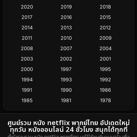
Classic หนังคลาสสิก
3
2020
2019
2018
2017
2016
2015
Comedy ตลก
379
2014
2013
2012
Coming-of-age ชีวิตวัยรุ่น
32
2011
2010
2009
Conspiracy
2
2008
2007
2004
2003
2002
2001
Crime อาชญากรรม
289
2000
1997
1995
Cult Film
4
1994
1993
1992
Culture
1991
1990
1986
16
1985
1981
1978
Dance เต้น
3
1974
DC
2
ศูนย์รวม หนัง netflix พากย์ไทย อัปเดตใหม่
ทุกวัน หนังออนไลน์ 24 ชั่วโมง สนุกได้ทุกที่
Detective สืบสวน
5
ตั้งใจรวบรวม หนัง netflix พากย์ไทย มาไว้ให้ชมกันแบบจุใจ เพื่อ