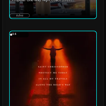
Propeller One-Way Night Coach (2026)
ซับไทย
5.6