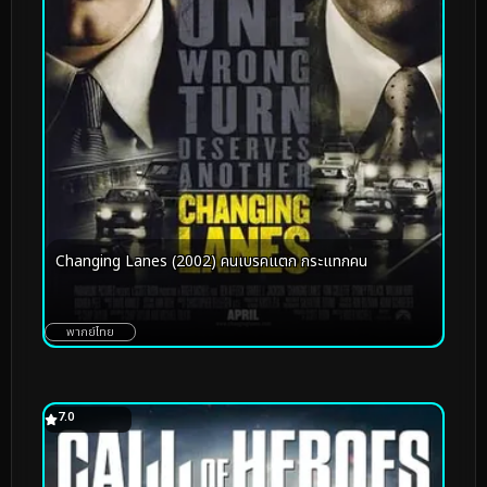
Changing Lanes (2002) คนเบรคแตก กระแทกคน
พากย์ไทย
7.0