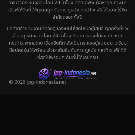
อาณาจักร หนังออนไลน์ 24 ชั่วโมง ที่คัดเฉพาะเนื้อหาคุณภาพมา
เสิร์ฟให้ถึงที่ ให้คุณสนุกกับการ ดูหนัง netflix ฟรี ได้อย่างไร้ขีด
Historical
25
จำกัดตลอดทั้งปี
History ประวัติศาสตร์
45
ปิดท้ายด้วยทีมงานที่คอยดูแลระบบให้สดใหม่อยู่เสมอ ทุกครั้งที่แวะ
เข้ามาดู หนังออนไลน์ 24 ชั่วโมง กับเรา คุณจะได้เจอกับ หนัง
Holiday
1
netflix พากย์ไทย เรื่องฮิตที่กำลังเป็นกระแสอยู่แน่นอน เตรียม
ป๊อปคอร์นให้พร้อมแล้วมาเต็มอิ่มกับการ ดูหนัง netflix ฟรี ที่ดี
Horror สยองขวัญ
320
ที่สุดไปพร้อมๆ กันที่นี่ได้เลยครับ
Human
29
Inspirational แรงบันดาลใจ
27
© 2026 jpg-indonesia.net
Investigation
27
iQIYI
37
Kids
6