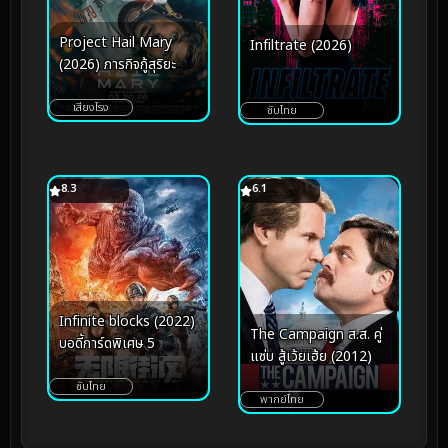
Project Hail Mary
Infiltrate (2026)
(2026) ภารกิจกู้สุริยะ
เสียงโรง
ซับไทย
8.3
6.1
Infinite blocks (2022)
The Campaign ส.ส. คู่
บอดี้การ์ดพิเศษ 5
แซ่บ สู้เว้ยเฮ้ย (2012)
ซับไทย
พากย์ไทย