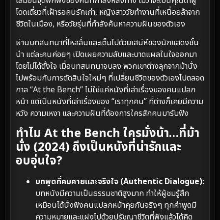
เสมือนจุดพักพิงของคนที่กำลังหลงทาง ไม่ว่าจะเป็นคุณตาผู้
โดดเดี่ยวที่เฝ้ารอคนรักเก่า, หญิงสาววัยทำงานที่เหนื่อยล้าจาก
ชีวิตในเมือง, หรือวัยรุ่นที่กำลังค้นหาความฝันของตัวเอง
ผ่านบทสนทนาที่ไหลลื่นและเต็มไปด้วยเสน่ห์ของนักแสดงชั้น
นำ แต่ละคนค่อยๆ เปิดเผยความลับและบาดแผลในใจออกมา
โดยไม่ได้ตั้งใจ เมื่อบทสนทนาจบลง พวกเขาต่างลุกจากม้านั่ง
ไปพร้อมกับการตัดสินใจใหม่ๆ ที่เปลี่ยนชีวิตของตัวเองไปตลอด
กาล “At the Bench” ไม่ใช่แค่หนังที่เล่าเรื่องของคนแปลก
หน้า แต่เป็นหนังที่เล่าเรื่องของ “เราทุกคน” ที่ต่างก็เคยมีความ
หวัง ความเหงา และความฝันที่ต้องการใครสักคนมารับฟัง
ทำไม At the Bench ใครมั่งน้า…ที่ม้า
นั่ง (2024) ถึงเป็นหนังที่น่ารักและ
อบอุ่นใจ?
บทพูดที่คมคายและจริงใจ (Authentic Dialogue):
บทหนังมีความเป็นธรรมชาติสูงมาก ทำให้ผู้ชมรู้สึก
เหมือนได้นั่งฟังคนแปลกหน้าคุยกันจริงๆ ทุกคำพูดมี
ความหมายและแฝงไปด้วยปรัชญาชีวิตที่ฟังแล้วได้คิด