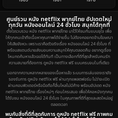
Dance เต้น
3
1974
DC
2
ศูนย์รวม หนัง netflix พากย์ไทย อัปเดตใหม่
ทุกวัน หนังออนไลน์ 24 ชั่วโมง สนุกได้ทุกที่
Detective สืบสวน
5
ตั้งใจรวบรวม หนัง netflix พากย์ไทย มาไว้ให้ชมกันแบบจุใจ เพื่อ
ให้ทุกคนเข้าถึงเนื้อหาคุณภาพได้ง่ายขึ้น ไม่ต้องคอยกดข้ามโฆษณา
Detective สืบสวน
40
ให้เสียจังหวะ เพราะเราคือตัวจริงเรื่อง หนังออนไลน์ 24 ชั่วโมง ที่
พร้อมสแตนด์บายส่งมอบความสนุกให้คุณตลอดคืน อยากดูเรื่อง
Disaster
4
ไหนกดค้นหาแล้วเจอได้ทันที เป็นทางเลือกที่ดีที่สุดสำหรับคนรัก
ความสบายที่ต้องการ ดูหนัง netflix ฟรี แบบครบจบในที่เดียว
Disney+
18
นอกจากความหลากหลายของเนื้อหาแล้ว ระบบการเล่นของเรายัง
Documentary สารคดี
72
รองรับการ ดูหนัง netflix ฟรี ผ่านทุกแพลตฟอร์ม ไม่ว่าจะเปิด
ผ่านคอมพิวเตอร์หรือมือถือก็ลื่นไหลไม่มีค้าง พร้อมอัปเดต หนัง
Drama ดราม่า
643
netflix พากย์ไทย เรื่องใหม่ๆ ก่อนใครเสมอ เพื่อให้คอหนังทุกคน
ได้รับชม หนังออนไลน์ 24 ชั่วโมง ในคุณภาพที่ดีที่สุดและสดใหม่อยู่
Dystopian
8
ตลอดเวลา
Emotional
52
พบกับสิ่งที่ดีที่สุดกับการ ดูหนัง netflix ฟรี ภาพคม