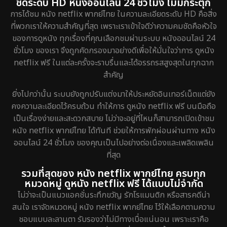
ชัดระดับ HD หนังออนไลน์ 24 ชั่วโมง ไม่มีกระตุก
Epic มหากาพย์
16
การได้ชม หนัง netflix พากย์ไทย ในความละเอียดระดับ HD คือสิ่ง
ที่พวกเราให้ความสำคัญที่สุด เพราะเราเข้าใจดีว่าความคมชัดคือหัวใจ
Erotic
7
ของการดูหนัง ทุกเรื่องที่คุณเลือกชมผ่านระบบ หนังออนไลน์ 24
ชั่วโมง ของเรา จึงถูกคัดกรองมาอย่างดีเพื่อให้มั่นใจว่าการ ดูหนัง
Family ครอบครัว
149
netflix ฟรี ในแต่ละครั้งจะราบรื่นและได้อรรถรสสูงสุดในทุกฉาก
สำคัญ
Fantasy จินตนาการ
189
ยิ่งไปกว่านั้น ระบบยังถูกปรับแต่งมาให้ประหยัดอินเทอร์เน็ตแต่ยัง
Fiction
4
คงความละเอียดไว้ครบถ้วน ทำให้การ ดูหนัง netflix ฟรี บนมือถือ
เป็นเรื่องง่ายและสะดวกสบาย ไม่ว่าจะอยู่ที่ไหนก็สามารถเปิดเข้าชม
Gothic
5
หนัง netflix พากย์ไทย ได้ทันที ช่วยให้การพักผ่อนผ่านทาง หนัง
ออนไลน์ 24 ชั่วโมง ของคุณเป็นไปอย่างต่อเนื่องและเพลิดเพลิน
Grief
2
ที่สุด
รวมที่สุดของ หนัง netflix พากย์ไทย ครบทุก
HBO GO
7
หมวดหมู่ ดูหนัง netflix ฟรี ได้แบบไม่จำกัด
ไม่ว่าจะเป็นแนวแอคชั่นระทึกขวัญ รักโรแมนติก หรือสารคดีน่า
HBO Max
1
สนใจ เราจัดหมวดหมู่ หนัง netflix พากย์ไทย ไว้ให้เลือกตามความ
ชอบแบบละลานตา รับรองว่าไม่มีทางเบื่อแน่นอน เพราะเราคือ
Heist
5