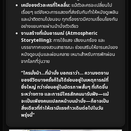
เคมีของตัวละครที่ไหลลื่น:
แม้ตัวละครจะเปลี่ยนไป
เรื่อยๆ แต่จังหวะการแสดงที่ส่งรับกันทำให้หนังดูเพลิน
และน่าติดตามไปจนจบ ทุกเรื่องราวมีความเชื่อมโยงกัน
อย่างแยบคายผ่านม้านั่งตัวเดียว
งานสร้างที่เน้นอารมณ์ (Atmospheric
Storytelling):
การใช้แสง เสียงนกร้อง และ
บรรยากาศของสวนสาธารณะ ช่วยเสริมให้อารมณ์ของ
หนังดูอบอุ่นและผ่อนคลาย เหมาะสำหรับการพักผ่อน
จากโลกที่วุ่นวาย
“ใครมั่งน้า…ที่ม้านั่ง บอกเราว่า… ความงดงาม
ของชีวิตบางครั้งก็ไม่ได้ซ่อนอยู่ในเหตุการณ์ที่
ยิ่งใหญ่ ทว่าซ่อนอยู่ในมิตรภาพสั้นๆ ที่เกิดขึ้น
ระหว่างทาง และการมีใครสักคนมารับฟัง—แม้
จะเป็นเพียงคนแปลกหน้าบนม้านั่ง—ก็อาจเป็น
สิ่งเดียวที่ทำให้เรามีแรงก้าวเดินต่อไปในวัน
พรุ่งนี้”