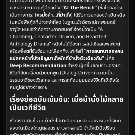
ในปี 2024 ภาพยนตร์ที่เน้นความเรียบง่ายแต่ทรงพลังในแง่
ของอารมณ์ความรู้สึกอย่าง
“At the Bench”
(ชื่อไทยอย่าง
เป็นทางการ:
ใครมั่งน้า…ที่ม้านั่ง
) ได้รับการยกย่องว่าเป็นหนึ่ง
ในหนังฟีลกู้ดที่น่าจดจำที่สุด ในฐานะนักวิจารณ์ภาพยนตร์
อาวุโส ผมขอจำกัดความภาพยนตร์เรื่องนี้ว่าเป็น “A
Charming, Character-Driven, and Heartfelt
Anthology Drama” หนังไม่ได้ต้องการสเปเชียลเอฟเฟกต์
หรือพล็อตที่ซับซ้อน แต่เลือกที่จะโฟกัสที่
“การสนทนาของคน
แปลกหน้าที่บังเอิญมานั่งพักที่ม้านั่งตัวเดียวกัน”
นี่คือ
Deep Recommendation
สำหรับผู้ที่ชื่นชอบงานดรามา
ชีวิตที่ขับเคลื่อนด้วยบทพูด (Dialog-Driven) ความเป็น
ธรรมชาติของตัวละคร และการสะท้อนมุมมองชีวิตที่เข้าถึงใจ
คนดูได้อย่างง่ายดาย
เรื่องย่อฉบับเข้มข้น: เมื่อม้านั่งไม้กลาย
เป็นเวทีชีวิต
เรื่องราวเกิดขึ้นบนม้านั่งไม้ตัวเดิมกลางสวนสาธารณะที่เงียบ
สงบในเมืองใหญ่ตลอดระยะเวลาหลายปี ม้านั่งตัวนี้เปรียบ