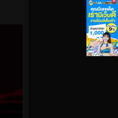
Rescue กู้ภัย
1
Revenge
19
Road Trip
4
Romance โรแมนติก
231
Romantic
7
Romantic Comedy
8
Satire
3
Sci-Fi วิทยาศาสตร์
178
Sensitive
4
Short
1