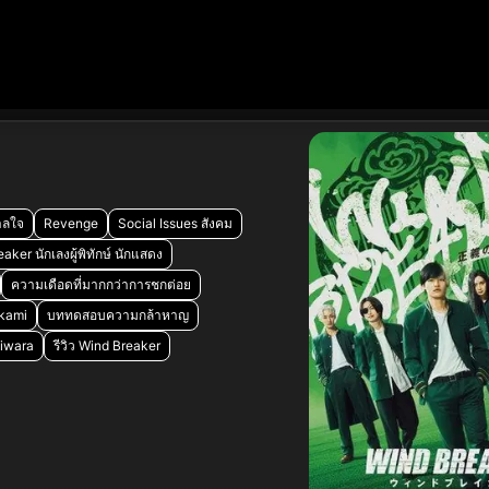
าลใจ
Revenge
Social Issues สังคม
aker นักเลงผู้พิทักษ์ นักแสดง
ความเดือดที่มากกว่าการชกต่อย
ukami
บททดสอบความกล้าหาญ
giwara
รีวิว Wind Breaker