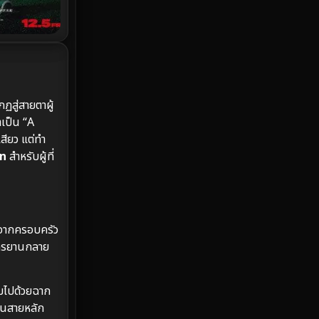
Investigation
27
iQIYI
41
Kids
6
LGBTQ
6
กฏสู่สายตาผู้
เป็น “A
Love
50
สียว แต่ทำ
n
สำหรับผู้ที่
Martial
3
Martial Arts
25
ลจากครอบครัว
marvel
7
จักรยานกลาย
Melodrama
2
็มไปด้วยฉาก
Military
3
ถนนสายหลัก