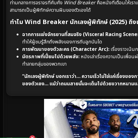
ท่ามกลางการจราจรที่คับคั่ง
Wind Breaker
คือหนังที่เตือนให้เราเ
สามารถเป็นผู้พิทักษ์ความฝันของตัวเองได้
ทำไม Wind Breaker นักเลงผู้พิทักษ์ (2025) ถึง
ฉากการแข่งจักรยานที่สมจริง (Visceral Racing Scene
ทำให้ผู้ชมรู้สึกถึงพลังของการถีบลูกบันได
การพัฒนาของตัวละคร (Character Arc):
เรื่องราวเน้น
มิตรภาพที่เปี่ยมไปด้วยพลัง:
หนังเล่าเรื่องความเป็นเพื่อน
ทำลายกลุ่มของพวกเขา
“นักเลงผู้พิทักษ์ บอกเราว่า… ความเร็วไม่ใช่แค่เรื่องของกา
ของตัวเอง… แม้ว่าถนนสายนั้นจะเต็มไปด้วยขวากหนามแ