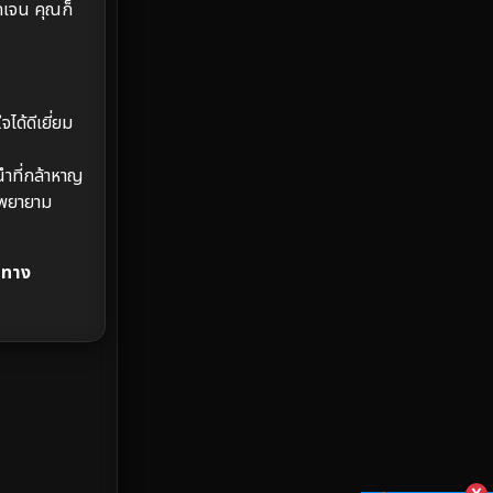
ัดเจน คุณก็
MONOMAX
4
Monster
10
ได้ดีเยี่ยม
Movie Collection
2
Musical เพลง
58
นำที่กล้าหาญ
่พยายาม
Mystery ลึกลับ
275
้นทาง
Period ย้อนยุค
22
Political การเมือง
2
Political การเมือง
9
Prime Video
55
Psychological จิตวิทยา
140