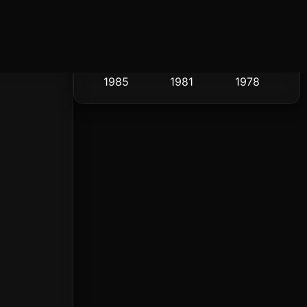
Crime อาชญากรรม
2000
1997
1995
289
1994
1993
1992
Cult Film
4
1991
1990
1986
Culture
16
1985
1981
1978
1974
Dance เต้น
3
DC
2
Detective สืบสวน
5
Detective สืบสวน
40
Disaster
4
Disney+
20
Documentary สารคดี
72