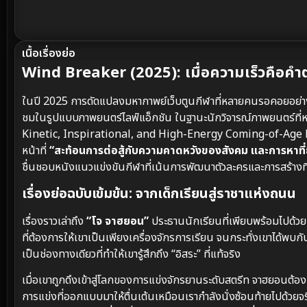
เนื้อเรื่องย่อ
Wind Breaker (2025): เมื่อความเร็วคือคำ
ในปี 2025 การดัดแปลงมหากาพย์เว็บตูนกีฬาที่หลายคนรอคอยอย่
ชมในรูปแบบภาพยนตร์ไลฟ์แอ็กชัน ในฐานะนักวิจารณ์ภาพยนตร์ที่
Kinetic, Inspirational, and High-Energy Coming-of-Age Film” 
หน้าที่
“สะท้อนการต่อสู้กับความคาดหวังของสังคม และการหาที่ย
ชื่นชอบหนังแนวแข่งขันกีฬาที่เน้นการพัฒนาตัวละครและการสร้างที
เรื่องย่อฉบับเข้มข้น: จากเด็กเรียนสู่ราชาแห่งถนน
เรื่องราวเล่าถึง
“โจ จาฮยอน”
ประธานนักเรียนที่เพียบพร้อมไปด้
ที่ต้องการให้เขาเป็นเพียงเครื่องจักรการเรียน จนกระทั่งเขาได้พบกั
เป็นช่องทางเดียวที่ทำให้เขารู้สึกถึง “อิสระ” ที่แท้จริง
เมื่อเขาถูกดึงเข้าสู่โลกของการแข่งจักรยานระดับสตรีท จาฮยอนต้องเล
การแข่งที่ออกแบบมาให้ตื่นเต้นเหมือนเรากำลังนั่งซ้อนท้ายไปด้ว