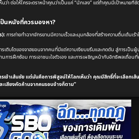
ห็นว่า ต่อให้ใครจะตราหน้าคุณว่าเป็นแค่ “นักเลง” แต่ถ้าคุณมีเป้าหมายที่ช
เป็นหนังที่ควรมองหา?
s):
การถ่ายทำฉากจักรยานมีความเร็วและมุมกล้องที่สร้างความตื่นเต้นเร้าใจ
การเติบโตของจาฮยอนจากคนที่มีแต่ความเงียบขรึมและกดดัน สู่การเป็นผู้
ผ่านการฝึกซ้อม การเอาชนะใจตัวเอง และการเผชิญหน้ากับอิทธิพลเถื่อนที
รเข้าเส้นชัย แต่มันคือการพิสูจน์ให้โลกเห็นว่า คุณมีสิทธิ์ที่จะเลือกเส
ละเสียงคัดค้านจากคนรอบข้างก็ตาม”