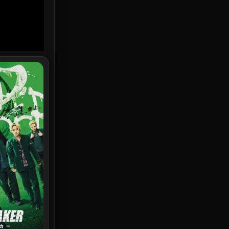
HBO GO
8
HBO Max
1
Heist
5
Historical
25
History ประวัติศาสตร์
45
Holiday
1
Horror สยองขวัญ
325
X
Human
29
Inspirational แรงบันดาลใจ
27