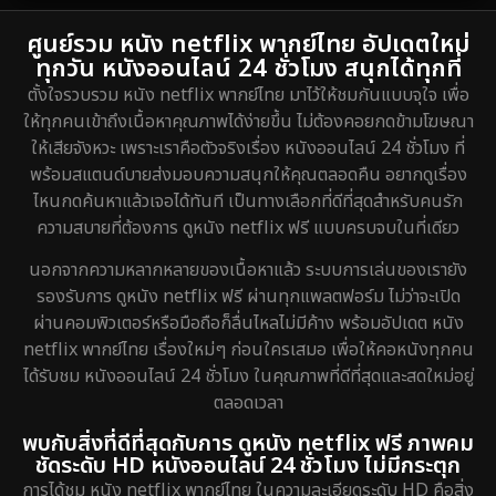
1974
DC
2
ศูนย์รวม หนัง netflix พากย์ไทย อัปเดตใหม่
ทุกวัน หนังออนไลน์ 24 ชั่วโมง สนุกได้ทุกที่
Detective สืบสวน
5
ตั้งใจรวบรวม หนัง netflix พากย์ไทย มาไว้ให้ชมกันแบบจุใจ เพื่อ
ให้ทุกคนเข้าถึงเนื้อหาคุณภาพได้ง่ายขึ้น ไม่ต้องคอยกดข้ามโฆษณา
Detective สืบสวน
40
ให้เสียจังหวะ เพราะเราคือตัวจริงเรื่อง หนังออนไลน์ 24 ชั่วโมง ที่
พร้อมสแตนด์บายส่งมอบความสนุกให้คุณตลอดคืน อยากดูเรื่อง
Disaster
4
ไหนกดค้นหาแล้วเจอได้ทันที เป็นทางเลือกที่ดีที่สุดสำหรับคนรัก
ความสบายที่ต้องการ ดูหนัง netflix ฟรี แบบครบจบในที่เดียว
Disney+
20
นอกจากความหลากหลายของเนื้อหาแล้ว ระบบการเล่นของเรายัง
Documentary สารคดี
72
รองรับการ ดูหนัง netflix ฟรี ผ่านทุกแพลตฟอร์ม ไม่ว่าจะเปิด
ผ่านคอมพิวเตอร์หรือมือถือก็ลื่นไหลไม่มีค้าง พร้อมอัปเดต หนัง
Drama ดราม่า
648
netflix พากย์ไทย เรื่องใหม่ๆ ก่อนใครเสมอ เพื่อให้คอหนังทุกคน
ได้รับชม หนังออนไลน์ 24 ชั่วโมง ในคุณภาพที่ดีที่สุดและสดใหม่อยู่
Dystopian
8
ตลอดเวลา
Emotional
52
พบกับสิ่งที่ดีที่สุดกับการ ดูหนัง netflix ฟรี ภาพคม
ชัดระดับ HD หนังออนไลน์ 24 ชั่วโมง ไม่มีกระตุก
Epic มหากาพย์
16
การได้ชม หนัง netflix พากย์ไทย ในความละเอียดระดับ HD คือสิ่ง