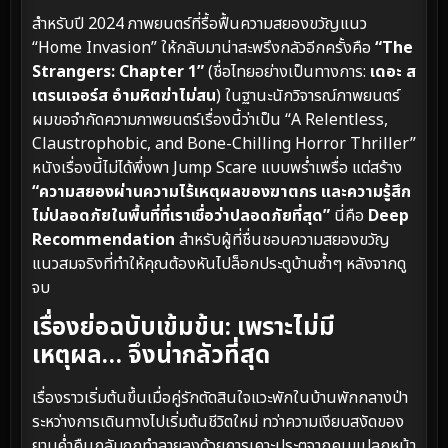
สำหรับปี 2024 ภาพยนตร์ที่รื้อฟื้นความสยองขวัญแนว
“Home Invasion” ให้กลับมาน่าสะพรึงกลัวอีกครั้งคือ
“The
Strangers: Chapter 1”
(ชื่อไทยอย่างเป็นทางการ:
เดอะ ส
เตรนเจอร์ส อำมหิตฆ่าไม่สน
) ในฐานะนักวิจารณ์ภาพยนตร์
ผมขอจำกัดความภาพยนตร์เรื่องนี้ว่าเป็น “A Relentless,
Claustrophobic, and Bone-Chilling Horror Thriller”
หนังเรื่องนี้ไม่ได้พึ่งพา Jump Scare แบบพร่ำเพรื่อ แต่สร้าง
“ความสยองผ่านความไร้เหตุผลของฆาตกร และความรู้สึก
ไม่ปลอดภัยในพื้นที่ที่เราเชื่อว่าปลอดภัยที่สุด”
นี่คือ
Deep
Recommendation
สำหรับผู้ที่ชื่นชอบความสยองขวัญ
แนวสมจริงที่ทำให้คุณต้องหันไปล็อกประตูบ้านซ้ำๆ หลังจากดู
จบ
เรื่องย่อฉบับเข้มข้น: เพราะไม่มี
เหตุผล… จึงน่ากลัวที่สุด
เรื่องราวเริ่มต้นขึ้นเมื่อคู่รักตัดสินใจแวะพักในบ้านพักกลางป่า
ระหว่างการเดินทางไปเริ่มต้นชีวิตใหม่ ทว่าความเงียบสงัดของ
ยามค่ำคืนกลับถูกทำลายลงด้วยการเคาะประตูจากคนแปลกหน้า