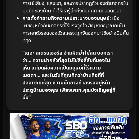
การใช้เสียง, แสงเงา, และการปรากฏตัวของตัวฆาตกรใน
มุมมืดของบ้าน ทำให้เรารู้สึกถึงภัยคุกคามตลอดเวลา
การตั้งคำถามถึงความเปราะบางของมนุษย์:
เมื่อ
เผชิญหน้ากับฆาตกรที่ไร้แรงจูงใจ สัญชาตญาณดิบใน
การเอาตัวรอดของตัวละครจะถูกงัดออกมาใช้อย่างบีบคั้น
ที่สุด
“เดอะ สเตรนเจอร์ส อำมหิตฆ่าไม่สน บอกเรา
ว่า… ความน่ากลัวที่สุดไม่ใช่สิ่งลี้ลับที่มองไม่
เห็น แต่มันคือความเป็นมนุษย์ที่ไร้ความ
เมตตา… และในวันที่คุณคิดว่าบ้านคือที่ที่
ปลอดภัยที่สุด ความมืดอาจกำลังรออยู่หน้า
ประตูบ้านของคุณ เพียงเพราะคุณบังเอิญอยู่ที่
นั่น”