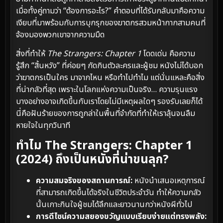
เมื่อทั้งคู่ถามว่า “ต้องการอะไร?” คำตอบที่ได้รับกลับมาคือความ
เงียบที่มาพร้อมกับการบุกรุกของฆาตกรสวมหน้ากากสามคนที่
จ้องมองพวกเขาจากความมืด
สิ่งที่ทำให้
The Strangers: Chapter 1
โดดเด่น คือความ
รู้สึก “สิ้นหวัง” ที่ค่อยๆ กัดกินตัวละครและผู้ชม หนังไม่ได้บอก
ว่าฆาตกรเป็นใคร มาจากไหน หรือทำไปทำไม แต่นั่นแหละคือสิ่ง
ที่น่ากลัวที่สุด เพราะในโลกแห่งความเป็นจริง… ความรุนแรง
บางอย่างอาจเกิดขึ้นกับเราโดยไม่มีเหตุผลใดๆ รองรับเลยก็ได้
นี่คือฝันร้ายของการถูกล่าในพื้นที่จำกัดที่ทำให้เราลุ้นจนลืม
หายใจในทุกวินาที
ทำไม The Strangers: Chapter 1
(2024) ถึงเป็นหนังที่น่าขนลุก?
ความสมจริงของสถานการณ์:
หนังนำเสนอเหตุการณ์
ที่สามารถเกิดขึ้นได้จริงในชีวิตประจำวัน ทำให้ความกลัว
นั้นเกาะกินใจผู้ชมได้ลึกและยาวนานกว่าหนังผีทั่วไป
การดีไซน์ความสยองขวัญแบบเรียบง่ายแต่ทรงพลัง: