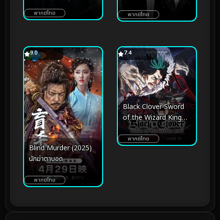
พากย์ไทย
พากย์ไทย
9.0
7.4
Black Clover Sword
of the Wizard King
(2023) แบล็คโคลเวอร์
ดาบแห่งจักรพรรดิ
พากย์ไทย
Blind Murder (2025)
เวทมนตร์
นักฆ่าตาบอด
พากย์ไทย