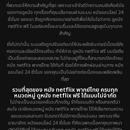
ที่พวกเราให้ความสำคัญที่สุด เพราะเราเข้าใจดีว่าความคมชัดคือหัวใจ
Erotic
7
ของการดูหนัง ทุกเรื่องที่คุณเลือกชมผ่านระบบ หนังออนไลน์ 24
ชั่วโมง ของเรา จึงถูกคัดกรองมาอย่างดีเพื่อให้มั่นใจว่าการ ดูหนัง
Family ครอบครัว
150
netflix ฟรี ในแต่ละครั้งจะราบรื่นและได้อรรถรสสูงสุดในทุกฉาก
สำคัญ
Fantasy จินตนาการ
192
ยิ่งไปกว่านั้น ระบบยังถูกปรับแต่งมาให้ประหยัดอินเทอร์เน็ตแต่ยัง
Fiction
4
คงความละเอียดไว้ครบถ้วน ทำให้การ ดูหนัง netflix ฟรี บนมือถือ
เป็นเรื่องง่ายและสะดวกสบาย ไม่ว่าจะอยู่ที่ไหนก็สามารถเปิดเข้าชม
Gothic
5
หนัง netflix พากย์ไทย ได้ทันที ช่วยให้การพักผ่อนผ่านทาง หนัง
ออนไลน์ 24 ชั่วโมง ของคุณเป็นไปอย่างต่อเนื่องและเพลิดเพลิน
Grief
2
ที่สุด
รวมที่สุดของ หนัง netflix พากย์ไทย ครบทุก
HBO GO
8
หมวดหมู่ ดูหนัง netflix ฟรี ได้แบบไม่จำกัด
ไม่ว่าจะเป็นแนวแอคชั่นระทึกขวัญ รักโรแมนติก หรือสารคดีน่า
HBO Max
1
สนใจ เราจัดหมวดหมู่ หนัง netflix พากย์ไทย ไว้ให้เลือกตามความ
ชอบแบบละลานตา รับรองว่าไม่มีทางเบื่อแน่นอน เพราะเราคือ
Heist
5
อาณาจักร หนังออนไลน์ 24 ชั่วโมง ที่คัดเฉพาะเนื้อหาคุณภาพมา
เสิร์ฟให้ถึงที่ ให้คุณสนุกกับการ ดูหนัง netflix ฟรี ได้อย่างไร้ขีด