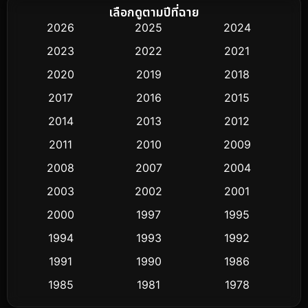
Biography ชีวิตจริง
51
เลือกดูตามปีที่ฉาย
2026
2025
2024
Black Comedy
25
2023
2022
2021
Classic หนังคลาสสิก
3
2020
2019
2018
2017
2016
2015
Comedy ตลก
379
2014
2013
2012
Coming-of-age ชีวิตวัยรุ่น
32
2011
2010
2009
Conspiracy
2
2008
2007
2004
2003
2002
2001
Crime อาชญากรรม
289
2000
1997
1995
Cult Film
4
1994
1993
1992
Culture
1991
1990
1986
16
1985
1981
1978
Dance เต้น
3