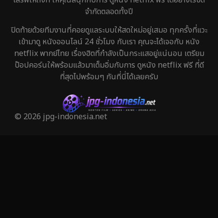
Historical
25
จำกัดตลอดทั้งปี
History ประวัติศาสตร์
45
ปิดท้ายด้วยทีมงานที่คอยดูแลระบบให้สดใหม่อยู่เสมอ ทุกครั้งที่แวะ
เข้ามาดู หนังออนไลน์ 24 ชั่วโมง กับเรา คุณจะได้เจอกับ หนัง
Holiday
1
netflix พากย์ไทย เรื่องฮิตที่กำลังเป็นกระแสอยู่แน่นอน เตรียม
ป๊อปคอร์นให้พร้อมแล้วมาเต็มอิ่มกับการ ดูหนัง netflix ฟรี ที่ดี
Horror สยองขวัญ
325
ที่สุดไปพร้อมๆ กันที่นี่ได้เลยครับ
Human
29
Inspirational แรงบันดาลใจ
27
© 2026 jpg-indonesia.net
Investigation
27
iQIYI
41
Kids
6
LGBTQ
6