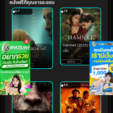
หนังฟรีที่คุณอาจจะชอบ
5.7
7.8
X
Hamnet (2025) แฮม
Babygirl (2024) เบบี้
เน็ต
เกิร์ล
ซับไทย
เสียงโรง
3.6
8.4