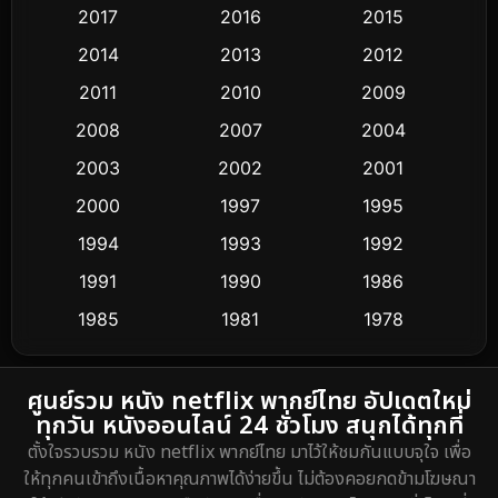
2017
2016
2015
Comedy ตลก
367
2014
2013
2012
Coming-of-age ชีวิตวัยรุ่น
32
2011
2010
2009
Conspiracy
2
2008
2007
2004
2003
2002
2001
Crime อาชญากรรม
284
2000
1997
1995
Cult Film
4
1994
1993
1992
Culture
1991
1990
1986
16
1985
1981
1978
Dance เต้น
3
1974
DC
2
ศูนย์รวม หนัง netflix พากย์ไทย อัปเดตใหม่
ทุกวัน หนังออนไลน์ 24 ชั่วโมง สนุกได้ทุกที่
Detective สืบสวน
5
ตั้งใจรวบรวม หนัง netflix พากย์ไทย มาไว้ให้ชมกันแบบจุใจ เพื่อ
ให้ทุกคนเข้าถึงเนื้อหาคุณภาพได้ง่ายขึ้น ไม่ต้องคอยกดข้ามโฆษณา
Detective สืบสวน
40