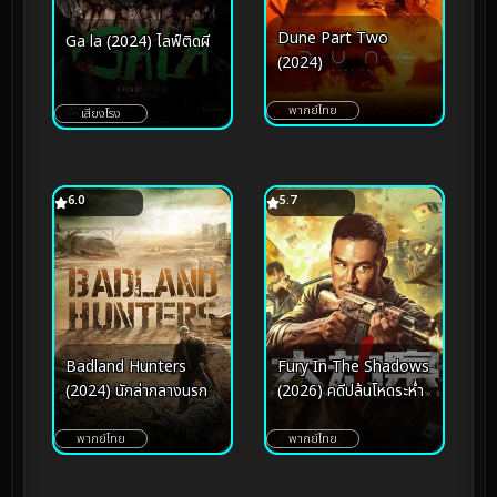
Dune Part Two
Ga la (2024) ไลฟ์ติดผี
(2024)
พากย์ไทย
เสียงโรง
6.0
5.7
Badland Hunters
Fury In The Shadows
(2024) นักล่ากลางนรก
(2026) คดีปล้นโหดระห่ำ
พากย์ไทย
พากย์ไทย