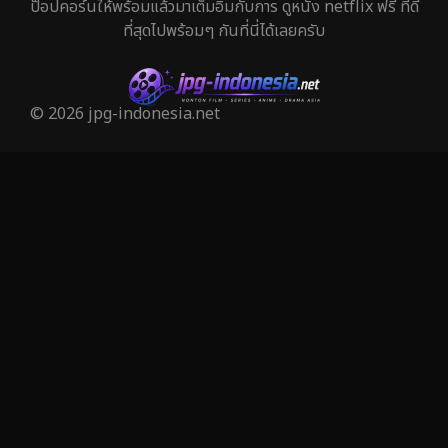
ป๊อปคอร์นให้พร้อมแล้วมาเต็มอิ่มกับการ ดูหนัง netflix ฟรี ที่ดี
Horror สยองขวัญ
320
ที่สุดไปพร้อมๆ กันที่นี่ได้เลยครับ
Human
29
Inspirational แรงบันดาลใจ
27
© 2026 jpg-indonesia.net
Investigation
27
iQIYI
37
Kids
6
LGBTQ
6
Love
50
Martial
3
Martial Arts
25