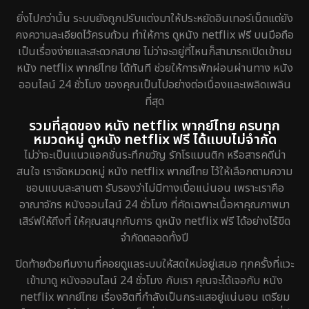
Fantasy จินตนาการ
189
ยิ่งไปกว่านั้น ระบบยังถูกปรับแต่งมาให้ประหยัดอินเทอร์เน็ตแต่ยัง
Fiction
4
คงความละเอียดไว้ครบถ้วน ทำให้การ ดูหนัง netflix ฟรี บนมือถือ
เป็นเรื่องง่ายและสะดวกสบาย ไม่ว่าจะอยู่ที่ไหนก็สามารถเปิดเข้าชม
Gothic
5
หนัง netflix พากย์ไทย ได้ทันที ช่วยให้การพักผ่อนผ่านทาง หนัง
ออนไลน์ 24 ชั่วโมง ของคุณเป็นไปอย่างต่อเนื่องและเพลิดเพลิน
Grief
2
ที่สุด
รวมที่สุดของ หนัง netflix พากย์ไทย ครบทุก
HBO GO
7
หมวดหมู่ ดูหนัง netflix ฟรี ได้แบบไม่จำกัด
ไม่ว่าจะเป็นแนวแอคชั่นระทึกขวัญ รักโรแมนติก หรือสารคดีน่า
HBO Max
1
สนใจ เราจัดหมวดหมู่ หนัง netflix พากย์ไทย ไว้ให้เลือกตามความ
ชอบแบบละลานตา รับรองว่าไม่มีทางเบื่อแน่นอน เพราะเราคือ
Heist
5
อาณาจักร หนังออนไลน์ 24 ชั่วโมง ที่คัดเฉพาะเนื้อหาคุณภาพมา
เสิร์ฟให้ถึงที่ ให้คุณสนุกกับการ ดูหนัง netflix ฟรี ได้อย่างไร้ขีด
Historical
25
จำกัดตลอดทั้งปี
History ประวัติศาสตร์
45
ปิดท้ายด้วยทีมงานที่คอยดูแลระบบให้สดใหม่อยู่เสมอ ทุกครั้งที่แวะ
เข้ามาดู หนังออนไลน์ 24 ชั่วโมง กับเรา คุณจะได้เจอกับ หนัง
Holiday
1
netflix พากย์ไทย เรื่องฮิตที่กำลังเป็นกระแสอยู่แน่นอน เตรียม