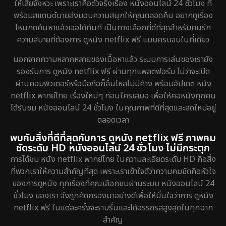
ให้เสียจังหวะ เพราะเราคือตัวจริงเรื่อง หนังออนไลน์ 24 ชั่วโมง ที่
พร้อมสแตนด์บายส่งมอบความสนุกให้คุณตลอดคืน อยากดูเรื่อง
Disaster
4
ไหนกดค้นหาแล้วเจอได้ทันที เป็นทางเลือกที่ดีที่สุดสำหรับคนรัก
ความสบายที่ต้องการ ดูหนัง netflix ฟรี แบบครบจบในที่เดียว
Disney+
18
นอกจากความหลากหลายของเนื้อหาแล้ว ระบบการเล่นของเรายัง
Documentary สารคดี
72
รองรับการ ดูหนัง netflix ฟรี ผ่านทุกแพลตฟอร์ม ไม่ว่าจะเปิด
ผ่านคอมพิวเตอร์หรือมือถือก็ลื่นไหลไม่มีค้าง พร้อมอัปเดต หนัง
Drama ดราม่า
643
netflix พากย์ไทย เรื่องใหม่ๆ ก่อนใครเสมอ เพื่อให้คอหนังทุกคน
ได้รับชม หนังออนไลน์ 24 ชั่วโมง ในคุณภาพที่ดีที่สุดและสดใหม่อยู่
Dystopian
8
ตลอดเวลา
Emotional
52
พบกับสิ่งที่ดีที่สุดกับการ ดูหนัง netflix ฟรี ภาพคม
ชัดระดับ HD หนังออนไลน์ 24 ชั่วโมง ไม่มีกระตุก
Epic มหากาพย์
16
การได้ชม หนัง netflix พากย์ไทย ในความละเอียดระดับ HD คือสิ่ง
ที่พวกเราให้ความสำคัญที่สุด เพราะเราเข้าใจดีว่าความคมชัดคือหัวใจ
Erotic
7
ของการดูหนัง ทุกเรื่องที่คุณเลือกชมผ่านระบบ หนังออนไลน์ 24
ชั่วโมง ของเรา จึงถูกคัดกรองมาอย่างดีเพื่อให้มั่นใจว่าการ ดูหนัง
Family ครอบครัว
149
netflix ฟรี ในแต่ละครั้งจะราบรื่นและได้อรรถรสสูงสุดในทุกฉาก
สำคัญ