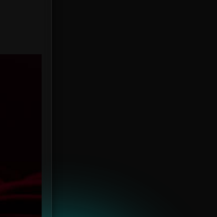
Rescue กู้ภัย
1
Revenge
19
Road Trip
4
Romance โรแมนติก
225
Romantic
7
Romantic Comedy
8
Satire
3
Sci-Fi วิทยาศาสตร์
172
Sensitive
4
Short
1