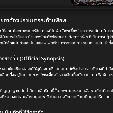
สายฮาต้องปราบมารสะท้านพิภพ
ักษณ์ที่สุดในโลกภาพยนตร์จีน คงหนีไม่พ้น
“พระจี้กง”
และการกลับมาในเวอ
ฝีมือการกำกับและนำแสดงโดยตัวพ่อสายฮา
เฉินฮ่าวหมิน
) ก็เป็นการปฏิวั
ษ์ที่อัดแน่นด้วยสเปเชียลเอฟเฟกต์ตระการตาและการตบมุกแบบโบ๊ะบ๊ะที่จะ
หลืองขาดวิ่น (Official Synopsis)
ชาจากเง็กเซียนฮ่องเต้ให้จุติลงมายังโลกมนุษย์เพื่อปราบราชาปีศาจที่กำลั
บเลือกที่จะอยู่ในคราบของ
“พระจี้กง”
หลวงจีนเนื้อตัวมอมแมม ถือพัดโ
ใช้ปัญญาญาณอันล้ำลึกและอิทธิฤทธิ์ขั้นเทพในการช่วยเหลือชาวบ้านที่ยากไ
าจที่หมายจะทำลายล้างมนุษยชาติ ท่ามกลางวิกฤตศรัทธาที่มนุษย์เริ่มแยกแ
บันเทิงที่ไร้ขีดจำกัด