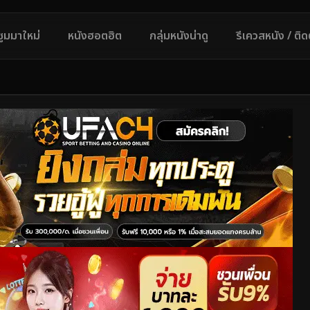
ซูมมาใหม่
หนังฮอตฮิต
กลุ่มหนังน่าดู
รีเควสหนัง / ติ