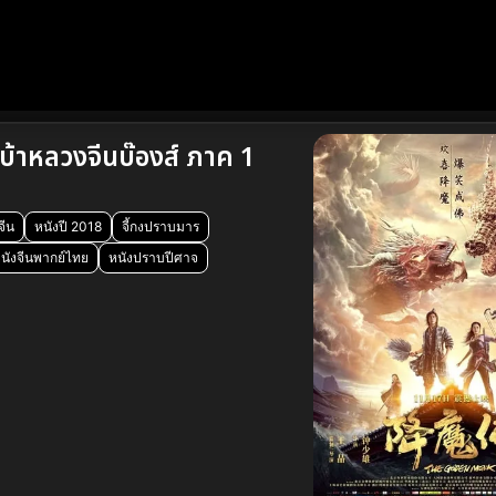
้าหลวงจีนบ๊องส์ ภาค 1
จีน
หนังปี 2018
จี้กงปราบมาร
นังจีนพากย์ไทย
หนังปราบปีศาจ