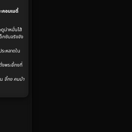
MONOMAX
3
ะคอมเมดี้
Monster
10
ูน่าหมั่นไส้
Movie Collection
2
อ็กชันจริงจัง
Musical เพลง
58
์ประหลาดใน
Mystery ลึกลับ
272
งพระจี้กงที่
Period ย้อนยุค
22
ิน
จี้กง คนบ้า
Political การเมือง
9
Political การเมือง
2
Prime Video
54
Psychological จิตวิทยา
140