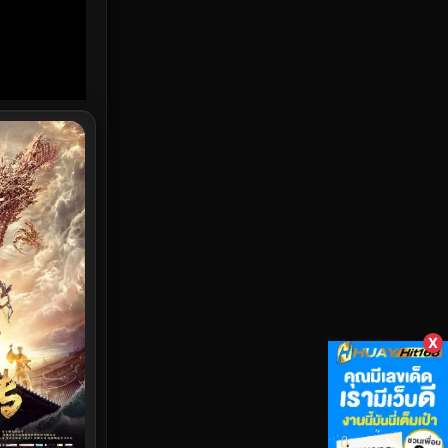
HBO GO
7
HBO Max
1
Heist
5
Historical
25
History ประวัติศาสตร์
45
Holiday
1
Horror สยองขวัญ
320
X
Human
29
Inspirational แรงบันดาลใจ
27