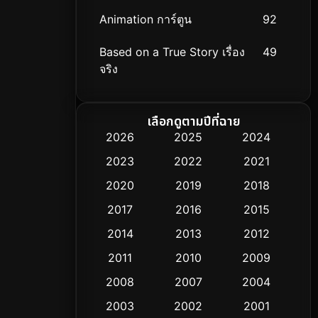
Animation การ์ตูน
92
Based on a True Story เรื่อง
49
จริง
Based on Novel
14
เลือกดูตามปีที่ฉาย
Biography ชีวิตจริง
51
2026
2025
2024
2023
2022
2021
Black Comedy
25
2020
2019
2018
Classic หนังคลาสสิก
3
2017
2016
2015
Comedy ตลก
367
2014
2013
2012
2011
2010
2009
Coming-of-age ชีวิตวัยรุ่น
32
2008
2007
2004
Conspiracy
2
2003
2002
2001