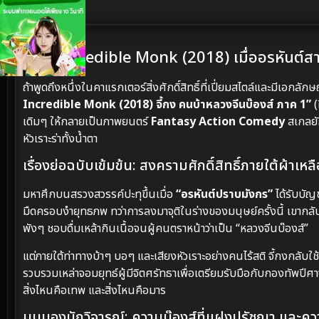
เนื้อเรื่องย่อ
The Incredible Monk (2018) เมื่ออรหันต์
ถ้าพูดถึงหนึ่งในคาแรกเตอร์สิ่งศักดิ์สิทธิ์ที่เปี่ยมสไตล์และมีเอกล
Incredible Monk (2018) จี้กง คนบ้าหลวงจีนบ๊องส์ ภาค 1”
(
เดิมๆ ให้กลายเป็นภาพยนตร์
Fantasy Action Comedy
สเกลยัก
หัวเราะร่าทั้งน้ำตา
เรื่องย่อฉบับเข้มข้น: สงครามศักดิ์สิทธิ์ภายใต้ผ้าเ
มหาศึกบนสรวงสวรรค์ปะทุขึ้นเมื่อ
“อรหันต์ปราบมังกร”
ได้รับบัญ
มืดครอบงำยุทธภพ ทว่าการลงมาจุติในร่างของมนุษย์ครั้งนี้ เขากลั
พังๆ ชอบดื่มเหล้ากินเนื้อจนผู้คนตราหน้าว่าเป็น “หลวงจีนบ๊องส์”
แต่ภายใต้ท่าทางบ้าๆ บอๆ และเสียงหัวเราะอย่างคนไร้สติ จี้กงกลับ
รวบรวมเหล่าจอมยุทธ์ผู้มีจิตศรัทธาเพื่อเตรียมรับมือกับกองทัพปีศ
สิ่งไหนคือเทพ และสิ่งไหนคือมาร
มุมมองนักวิจารณ์: ความบ๊องส์ที่แฝงปรัชญา และความ