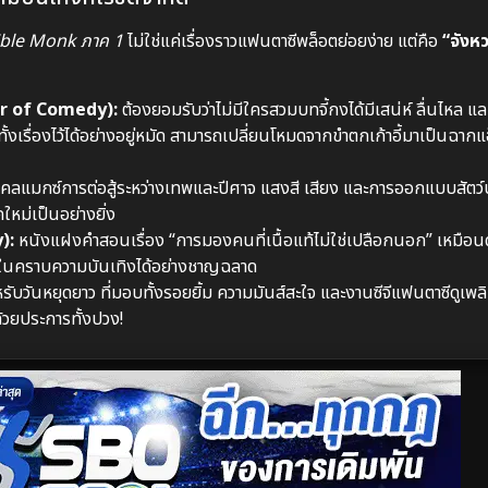
ible Monk ภาค 1
ไม่ใช่แค่เรื่องราวแฟนตาซีพล็อตย่อยง่าย แต่คือ
“จังหว
er of Comedy):
ต้องยอมรับว่าไม่มีใครสวมบทจี้กงได้มีเสน่ห์ ลื่นไหล และด
้งเรื่องไว้ได้อย่างอยู่หมัด สามารถเปลี่ยนโหมดจากขำตกเก้าอี้มาเป็นฉากแ
คลแมกซ์การต่อสู้ระหว่างเทพและปีศาจ แสงสี เสียง และการออกแบบสัตว
ใหม่เป็นอย่างยิ่ง
):
หนังแฝงคำสอนเรื่อง “การมองคนที่เนื้อแท้ไม่ใช่เปลือกนอก” เหมือนดั่
ะในคราบความบันเทิงได้อย่างชาญฉลาด
ันหยุดยาว ที่มอบทั้งรอยยิ้ม ความมันส์สะใจ และงานซีจีแฟนตาซีดูเพล
้วยประการทั้งปวง!