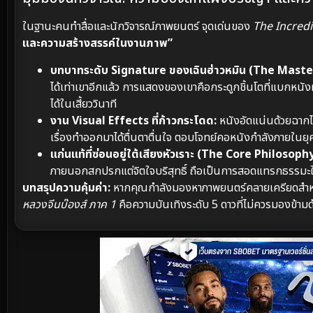
ในฐานะคนทำสื่อและนักวิจารณ์ภาพยนตร์ จุดเด่นของ
The Incred
และความสร้างสรรค์ในงานภาพ”
บทบาทระดับ Signature ของเฉินฮ่าวหมิน (The Mast
ได้เท่าเขาอีกแล้ว การแสดงของเขาคือกระดูกชิ้นโตที่แบกหนังทั
ได้ในเสี้ยววินาที
งาน Visual Effects ที่ก้าวกระโดด:
หนังอัดแน่นด้วยฉากไ
เรื่องทำออกมาได้ตื่นตาตื่นใจ ตอบโจทย์คอหนังกำลังภายในยุค
แก่นแท้ที่ซ่อนอยู่ใต้เสียงหัวเราะ (The Core Philosophy
ภายนอกสกปรกแต่จิตใจบริสุทธิ์ ถือเป็นการสอดแทรกธรรม
บทสรุปความคุ้มค่า:
หากคุณกำลังมองหาภาพยนตร์คลายเครียดสำหรับว
หลวงจีนบ๊องส์ ภาค 1
คือความบันเทิงระดับ 5 ดาวที่ไม่ควรมองข้ามด