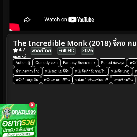
The Incredible Monk (2018) จี้กง คนบ
4.7
พากย์ไทย
Full HD
2026
หมวดหมู่
Action บู๊
Comedy ตลก
Fantasy จินตนาการ
Period ย้อนยุค
หนัง
ตำนานพระจี้กง
หนังคอมเมดี้จีน
หนังจีนกำลังภายใน
หนังจีนน่าดู
ห
หนังย้อนยุคจีน
หนังแฟนตาซีจีน
หนังแอ็กชันแฟนตาซี
เทพเซียนจีน
X