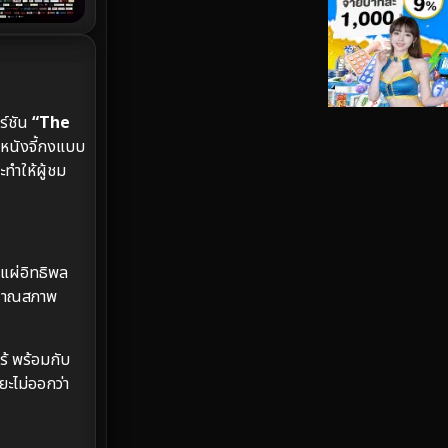
Investigation
27
iQIYI
37
Kids
6
ร์ชัน
“The
ติหนังจี้กงแบบ
LGBTQ
6
ทำให้ผู้ชม
Love
50
Martial
3
งแผ่อิทธิพล
Martial Arts
25
บราณสภาพ
marvel
7
ร้ พร้อมกับ
Melodrama
2
ยะไม่ออกว่า
Military
3