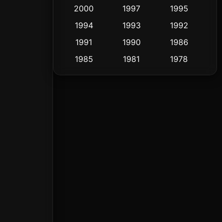
Crime อาชญากรรม
2000
1997
1995
284
1994
1993
1992
Cult Film
4
1991
1990
1986
Culture
16
1985
1981
1978
1974
Dance เต้น
3
DC
2
Detective สืบสวน
5
Detective สืบสวน
40
Disaster
4
Disney+
18
Documentary สารคดี
72