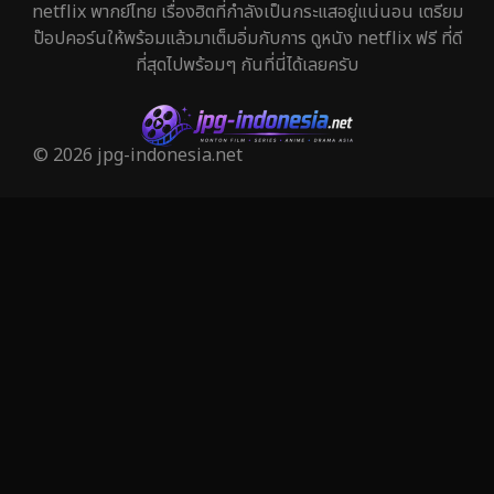
netflix พากย์ไทย เรื่องฮิตที่กำลังเป็นกระแสอยู่แน่นอน เตรียม
ป๊อปคอร์นให้พร้อมแล้วมาเต็มอิ่มกับการ ดูหนัง netflix ฟรี ที่ดี
Horror สยองขวัญ
325
ที่สุดไปพร้อมๆ กันที่นี่ได้เลยครับ
Human
29
Inspirational แรงบันดาลใจ
27
© 2026 jpg-indonesia.net
Investigation
27
iQIYI
41
Kids
6
LGBTQ
6
Love
50
Martial
3