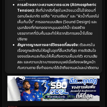
การสร้างสภาวะความหวาดระแวง (Atmospheric
Tension):
สิ่งที่น่ากลัวที่สุดในหนังแนวนี้ไม่ใช่ตอนที่
ฉลามโผล่มากัด แต่คือ “ความเงียบ” และ “ผิวน้ำที่มองไม่
เห็นก้นบึ้ง” การออกแบบเสียง (Sound Design) และ
มุมกล้องที่ถ่ายทอดจากมุมมองใต้น้ำ ช่วยสร้าง
บรรยากาศที่บีบคั้นและทำให้เรากลัวการลงน้ำไปโดย
ปริยาย
สัญชาตญาณการเอาชีวิตรอดที่สมจริง:
ตัวละครใน
เรื่องถูกผลักดันให้อยู่ในจุดที่สิ้นหวังที่สุด การตัดสินใจ
ของแต่ละคนสะท้อนให้เห็นถึงความเห็นแก่ตัว ความเสีย
สละ และความเปราะบางของมนุษย์เมื่อต้องเผชิญหน้า
กับความตาย ซึ่งทำออกมาได้เข้าถึงอารมณ์และน่าติดตาม