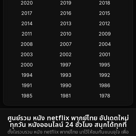
Classic หนังคลาสสิก
3
2020
2019
2018
2017
2016
2015
Comedy ตลก
379
2014
2013
2012
Coming-of-age ชีวิตวัยรุ่น
32
2011
2010
2009
Conspiracy
2
2008
2007
2004
2003
2002
2001
Crime อาชญากรรม
289
2000
1997
1995
Cult Film
4
1994
1993
1992
Culture
1991
1990
1986
16
1985
1981
1978
Dance เต้น
3
1974
DC
2
ศูนย์รวม หนัง netflix พากย์ไทย อัปเดตใหม่
ทุกวัน หนังออนไลน์ 24 ชั่วโมง สนุกได้ทุกที่
Detective สืบสวน
5
ตั้งใจรวบรวม หนัง netflix พากย์ไทย มาไว้ให้ชมกันแบบจุใจ เพื่อ