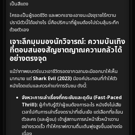
เป็นสีแดง
ใครจะเป็นผู้รอดชีวิต และพวกเขาจะเอาชนะมัจจุราชไร้ความ
ปรานีตัวนี้ได้อย่างไร นี่คือปริศนาที่ผู้ชมต้องไปร่วมลุ้นระทึก
ด้วยตัวเอง
เจาะลึกมุมมองนักวิจารณ์: ความบันเทิง
ที่ตอบสนองสัญชาตญาณความกลัวได้
อย่างตรงจุด
แม้ว่าภาพยนตร์แนวเอาชีวิตรอดจากฉลามจะมีออกมาให้เห็น
มากมาย แต่
Shark Evil (2023)
มีองค์ประกอบที่ทำให้ตัว
หนังโดดเด่นและควรค่าแก่การรับชม ดังนี้:
จังหวะการเล่าเรื่องที่กระชับและดุดัน (Fast-Paced
Thrill):
ผู้กำกับรู้ดีว่าผู้ชมต้องการอะไร หนังจึงไม่เสีย
เวลาไปกับการเล่าเรื่องดราม่าที่เยิ่นเย้อ แต่เลือกที่จะโยน
ตัวละคร (และผู้ชม) เข้าสู่สถานการณ์หน้าสิ่วหน้าขวาน
อย่างรวดเร็ว ทำให้กราฟความตื่นเต้นพุ่งสูงขึ้นอย่างต่อ
เนื่อง