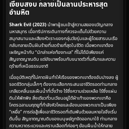
เงียบสงบ กลายเป็นลานประหารสุด
อำมหิต
Shark Evil (2023)
นำพาผู้ชมเข้าสู่ความสยองขวัญกลาง
มหาสมุทร เมื่อทริปการเดินทางที่ควรจะเต็มไปด้วยความ
สนุกสนานและเสียงหัวเราะของกลุ่มวัยรุ่นและผู้โดยสารบนเรือ
กลับกลายเป็นฝันร้ายที่เลวร้ายที่สุดในชีวิต เมื่อพวกเขาต้อง
เผชิญหน้ากับ “นักล่าแห่งท้องทะเล” ที่ไม่ได้มีเพียงแค่
สัญชาตญาณดิบ แต่ยังมาพร้อมกับขนาดตัวที่มหึมาและความ
ดุร้ายที่เหนือธรรมชาติ
เมื่ออุบัติเหตุที่ไม่คาดฝันทำให้เรือของพวกเขาต้องอับปางลง ผู้
รอดชีวิตกลุ่มเล็กๆ ต้องกระเสือกกระสนเอาชีวิตรอดท่ามกลาง
เกลียวคลื่นและผืนน้ำที่เวิ้งว้าง ไร้ซึ่งความช่วยเหลือ ไร้ซึ่งแผ่น
ดินให้พักพิง สิ่งเดียวที่วนเวียนอยู่ใต้ฝ่าเท้าของพวกเขาคือ
โคตรฉลามมฤตยูที่กำลังหิวโหยและจ้องมองพวกเขาเป็นเพียง
“เหยื่อ” การต่อสู้เพื่อเอาชีวิตรอดที่เดิมพันด้วยลมหายใจจึงเริ่ม
ต้นขึ้น สัญชาตญาณดิบของมนุษย์ถูกงัดออกมาใช้ ท่ามกลาง
ความหวาดระแวงและคราบเลือดที่ค่อยๆ ย้อมผืนน้ำให้กลาย