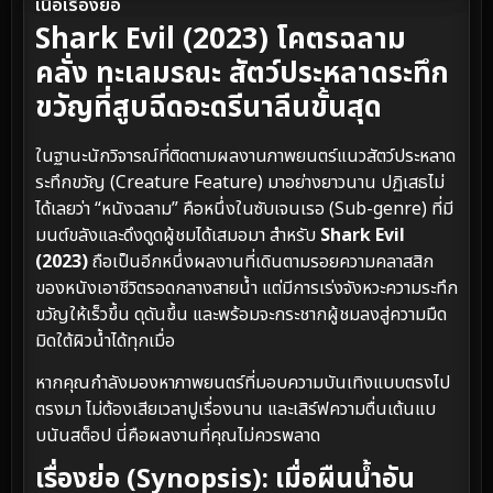
เนื้อเรื่องย่อ
Shark Evil (2023) โคตรฉลาม
คลั่ง ทะเลมรณะ สัตว์ประหลาดระทึก
ขวัญที่สูบฉีดอะดรีนาลีนขั้นสุด
ในฐานะนักวิจารณ์ที่ติดตามผลงานภาพยนตร์แนวสัตว์ประหลาด
ระทึกขวัญ (Creature Feature) มาอย่างยาวนาน ปฏิเสธไม่
ได้เลยว่า “หนังฉลาม” คือหนึ่งในซับเจนเรอ (Sub-genre) ที่มี
มนต์ขลังและดึงดูดผู้ชมได้เสมอมา สำหรับ
Shark Evil
(2023)
ถือเป็นอีกหนึ่งผลงานที่เดินตามรอยความคลาสสิก
ของหนังเอาชีวิตรอดกลางสายน้ำ แต่มีการเร่งจังหวะความระทึก
ขวัญให้เร็วขึ้น ดุดันขึ้น และพร้อมจะกระชากผู้ชมลงสู่ความมืด
มิดใต้ผิวน้ำได้ทุกเมื่อ
หากคุณกำลังมองหาภาพยนตร์ที่มอบความบันเทิงแบบตรงไป
ตรงมา ไม่ต้องเสียเวลาปูเรื่องนาน และเสิร์ฟความตื่นเต้นแบ
บนันสต็อป นี่คือผลงานที่คุณไม่ควรพลาด
เรื่องย่อ (Synopsis): เมื่อผืนน้ำอัน