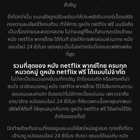
สำคัญ
Fantasy จินตนาการ
192
ยิ่งไปกว่านั้น ระบบยังถูกปรับแต่งมาให้ประหยัดอินเทอร์เน็ตแต่ยัง
Fiction
4
คงความละเอียดไว้ครบถ้วน ทำให้การ ดูหนัง netflix ฟรี บนมือถือ
เป็นเรื่องง่ายและสะดวกสบาย ไม่ว่าจะอยู่ที่ไหนก็สามารถเปิดเข้าชม
Gothic
5
หนัง netflix พากย์ไทย ได้ทันที ช่วยให้การพักผ่อนผ่านทาง หนัง
ออนไลน์ 24 ชั่วโมง ของคุณเป็นไปอย่างต่อเนื่องและเพลิดเพลิน
Grief
2
ที่สุด
รวมที่สุดของ หนัง netflix พากย์ไทย ครบทุก
HBO GO
8
หมวดหมู่ ดูหนัง netflix ฟรี ได้แบบไม่จำกัด
ไม่ว่าจะเป็นแนวแอคชั่นระทึกขวัญ รักโรแมนติก หรือสารคดีน่า
HBO Max
1
สนใจ เราจัดหมวดหมู่ หนัง netflix พากย์ไทย ไว้ให้เลือกตามความ
ชอบแบบละลานตา รับรองว่าไม่มีทางเบื่อแน่นอน เพราะเราคือ
Heist
5
อาณาจักร หนังออนไลน์ 24 ชั่วโมง ที่คัดเฉพาะเนื้อหาคุณภาพมา
เสิร์ฟให้ถึงที่ ให้คุณสนุกกับการ ดูหนัง netflix ฟรี ได้อย่างไร้ขีด
Historical
25
จำกัดตลอดทั้งปี
History ประวัติศาสตร์
45
ปิดท้ายด้วยทีมงานที่คอยดูแลระบบให้สดใหม่อยู่เสมอ ทุกครั้งที่แวะ
เข้ามาดู หนังออนไลน์ 24 ชั่วโมง กับเรา คุณจะได้เจอกับ หนัง
Holiday
1