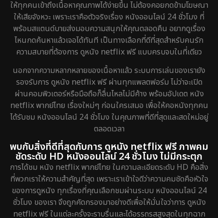
ให้ทุกคนเข้าถึงเนื้อหาคุณภาพได้ง่ายขึ้น ไม่ต้องคอยกดข้ามโฆษณา
Detective สืบสวน
40
ให้เสียจังหวะ เพราะเราคือตัวจริงเรื่อง หนังออนไลน์ 24 ชั่วโมง ที่
พร้อมสแตนด์บายส่งมอบความสนุกให้คุณตลอดคืน อยากดูเรื่อง
Disaster
4
ไหนกดค้นหาแล้วเจอได้ทันที เป็นทางเลือกที่ดีที่สุดสำหรับคนรัก
ความสบายที่ต้องการ ดูหนัง netflix ฟรี แบบครบจบในที่เดียว
Disney+
20
นอกจากความหลากหลายของเนื้อหาแล้ว ระบบการเล่นของเรายัง
Documentary สารคดี
72
รองรับการ ดูหนัง netflix ฟรี ผ่านทุกแพลตฟอร์ม ไม่ว่าจะเปิด
ผ่านคอมพิวเตอร์หรือมือถือก็ลื่นไหลไม่มีค้าง พร้อมอัปเดต หนัง
Drama ดราม่า
648
netflix พากย์ไทย เรื่องใหม่ๆ ก่อนใครเสมอ เพื่อให้คอหนังทุกคน
ได้รับชม หนังออนไลน์ 24 ชั่วโมง ในคุณภาพที่ดีที่สุดและสดใหม่อยู่
Dystopian
8
ตลอดเวลา
Emotional
52
พบกับสิ่งที่ดีที่สุดกับการ ดูหนัง netflix ฟรี ภาพคม
ชัดระดับ HD หนังออนไลน์ 24 ชั่วโมง ไม่มีกระตุก
Epic มหากาพย์
16
การได้ชม หนัง netflix พากย์ไทย ในความละเอียดระดับ HD คือสิ่ง
ที่พวกเราให้ความสำคัญที่สุด เพราะเราเข้าใจดีว่าความคมชัดคือหัวใจ
Erotic
7
ของการดูหนัง ทุกเรื่องที่คุณเลือกชมผ่านระบบ หนังออนไลน์ 24
ชั่วโมง ของเรา จึงถูกคัดกรองมาอย่างดีเพื่อให้มั่นใจว่าการ ดูหนัง
Family ครอบครัว
150
netflix ฟรี ในแต่ละครั้งจะราบรื่นและได้อรรถรสสูงสุดในทุกฉาก