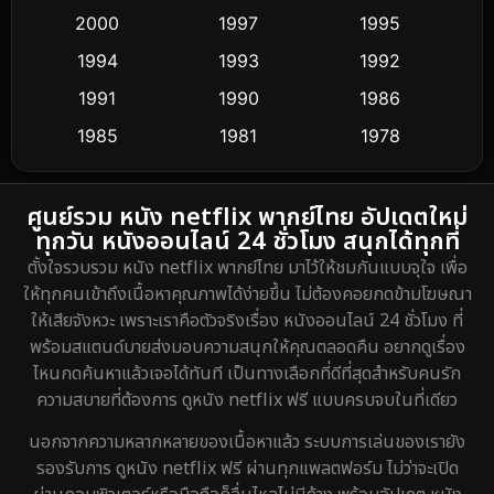
2000
1997
1995
Cult Film
4
1994
1993
1992
Culture
1991
1990
1986
16
1985
1981
1978
Dance เต้น
3
1974
DC
2
ศูนย์รวม หนัง netflix พากย์ไทย อัปเดตใหม่
ทุกวัน หนังออนไลน์ 24 ชั่วโมง สนุกได้ทุกที่
Detective สืบสวน
5
ตั้งใจรวบรวม หนัง netflix พากย์ไทย มาไว้ให้ชมกันแบบจุใจ เพื่อ
ให้ทุกคนเข้าถึงเนื้อหาคุณภาพได้ง่ายขึ้น ไม่ต้องคอยกดข้ามโฆษณา
Detective สืบสวน
40
ให้เสียจังหวะ เพราะเราคือตัวจริงเรื่อง หนังออนไลน์ 24 ชั่วโมง ที่
พร้อมสแตนด์บายส่งมอบความสนุกให้คุณตลอดคืน อยากดูเรื่อง
Disaster
4
ไหนกดค้นหาแล้วเจอได้ทันที เป็นทางเลือกที่ดีที่สุดสำหรับคนรัก
ความสบายที่ต้องการ ดูหนัง netflix ฟรี แบบครบจบในที่เดียว
Disney+
20
นอกจากความหลากหลายของเนื้อหาแล้ว ระบบการเล่นของเรายัง
Documentary สารคดี
72
รองรับการ ดูหนัง netflix ฟรี ผ่านทุกแพลตฟอร์ม ไม่ว่าจะเปิด