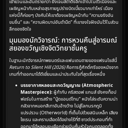
เย้ายวนและอันตรายกว่า ยิ่งเจมส์ดำดิ่งลึกเข้าไปในตัวเมืองและ
เผชิญหน้ากับเหล่าอสุรกายรูปร่างบิดเบี้ยวมากเท่าไหร่ เมือง
แห่งนี้ก็ค่อยๆ บังคับให้เขาต้องเผชิญหน้ากับ “ความจริงอัน
ขมขื่น” และ “ความผิดบาปอันดำมืด” ที่เขาจงใจฝังมันไว้ในส่วน
ลึกของจิตใจ
มุมมองนักวิจารณ์: การหวนคืนสู่อารมณ์
สยองขวัญเชิงจิตวิทยาชั้นครู
ในฐานะนักวิจารณ์ภาพยนตร์และแฟนเดนตายของแฟรนไชส์นี้
Return to Silent Hill (2026)
คือการกู้ศักดิ์ศรีของหนังจาก
เกมที่ทำออกมาได้ดีเยี่ยมและน่าประทับใจที่สุดเรื่องหนึ่ง
บรรยากาศหลอนสะกดวิญญาณ (Atmospheric
Masterpiece):
ผู้กำกับ คริสตอฟ แกนส์ ยังคงท็อป
ฟอร์มในการสร้าง “มู้ดแอนด์โทน” หนังไล่ระดับความน่า
กลัวจากหมอกสีเทาอันอ้างว้าง ไปสู่โลกนรกภูมิ
แปรปรวน (Otherworld) ที่เต็มไปด้วยสนิมเหล็ก เสียง
ไซเรน และคราบเลือดได้อย่างไร้ที่ติ ซาวด์ประกอบที่ทำ
ออกมาได้หลอนยะเยือกช่วยบีบคั้นหัวใจคนดูตลอดทั้ง