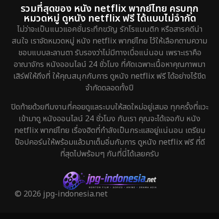
รวมที่สุดของ หนัง netflix พากย์ไทย ครบทุก
HBO GO
8
หมวดหมู่ ดูหนัง netflix ฟรี ได้แบบไม่จำกัด
ไม่ว่าจะเป็นแนวแอคชั่นระทึกขวัญ รักโรแมนติก หรือสารคดีน่า
HBO Max
1
สนใจ เราจัดหมวดหมู่ หนัง netflix พากย์ไทย ไว้ให้เลือกตามความ
ชอบแบบละลานตา รับรองว่าไม่มีทางเบื่อแน่นอน เพราะเราคือ
Heist
5
อาณาจักร หนังออนไลน์ 24 ชั่วโมง ที่คัดเฉพาะเนื้อหาคุณภาพมา
เสิร์ฟให้ถึงที่ ให้คุณสนุกกับการ ดูหนัง netflix ฟรี ได้อย่างไร้ขีด
Historical
25
จำกัดตลอดทั้งปี
History ประวัติศาสตร์
45
ปิดท้ายด้วยทีมงานที่คอยดูแลระบบให้สดใหม่อยู่เสมอ ทุกครั้งที่แวะ
เข้ามาดู หนังออนไลน์ 24 ชั่วโมง กับเรา คุณจะได้เจอกับ หนัง
Holiday
1
netflix พากย์ไทย เรื่องฮิตที่กำลังเป็นกระแสอยู่แน่นอน เตรียม
ป๊อปคอร์นให้พร้อมแล้วมาเต็มอิ่มกับการ ดูหนัง netflix ฟรี ที่ดี
Horror สยองขวัญ
325
ที่สุดไปพร้อมๆ กันที่นี่ได้เลยครับ
Human
29
Inspirational แรงบันดาลใจ
27
© 2026 jpg-indonesia.net
Investigation
27