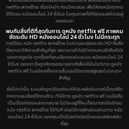
ผ่านคอมพิวเตอร์หรือมือถือก็ลื่นไหลไม่มีค้าง พร้อมอัปเดต หนัง
Drama ดราม่า
648
netflix พากย์ไทย เรื่องใหม่ๆ ก่อนใครเสมอ เพื่อให้คอหนังทุกคน
ได้รับชม หนังออนไลน์ 24 ชั่วโมง ในคุณภาพที่ดีที่สุดและสดใหม่อยู่
Dystopian
8
ตลอดเวลา
Emotional
52
พบกับสิ่งที่ดีที่สุดกับการ ดูหนัง netflix ฟรี ภาพคม
ชัดระดับ HD หนังออนไลน์ 24 ชั่วโมง ไม่มีกระตุก
Epic มหากาพย์
16
การได้ชม หนัง netflix พากย์ไทย ในความละเอียดระดับ HD คือสิ่ง
ที่พวกเราให้ความสำคัญที่สุด เพราะเราเข้าใจดีว่าความคมชัดคือหัวใจ
Erotic
7
ของการดูหนัง ทุกเรื่องที่คุณเลือกชมผ่านระบบ หนังออนไลน์ 24
ชั่วโมง ของเรา จึงถูกคัดกรองมาอย่างดีเพื่อให้มั่นใจว่าการ ดูหนัง
Family ครอบครัว
150
netflix ฟรี ในแต่ละครั้งจะราบรื่นและได้อรรถรสสูงสุดในทุกฉาก
สำคัญ
Fantasy จินตนาการ
192
ยิ่งไปกว่านั้น ระบบยังถูกปรับแต่งมาให้ประหยัดอินเทอร์เน็ตแต่ยัง
Fiction
4
คงความละเอียดไว้ครบถ้วน ทำให้การ ดูหนัง netflix ฟรี บนมือถือ
เป็นเรื่องง่ายและสะดวกสบาย ไม่ว่าจะอยู่ที่ไหนก็สามารถเปิดเข้าชม
Gothic
5
หนัง netflix พากย์ไทย ได้ทันที ช่วยให้การพักผ่อนผ่านทาง หนัง
ออนไลน์ 24 ชั่วโมง ของคุณเป็นไปอย่างต่อเนื่องและเพลิดเพลิน
Grief
2
ที่สุด