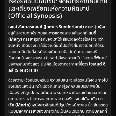
เรื่องย่อฉบับเข้มข้น: จดหมายจากคนตาย
และเสียงเพรียกแห่งความผิดบาป
(Official Synopsis)
เจมส์ ซันเดอร์แลนด์ (James Sunderland)
ชายหนุ่มผู้จม
อยู่กับความทุกข์ระทมและการแตกสลาย หลังจากที่
แมรี่
(Mary)
ภรรยาสุดที่รักของเขาได้เสียชีวิตลงด้วยโรคร้าย ทว่า
วันหนึ่ง ชีวิตของเขาก็ต้องเปลี่ยนไปอย่างสิ้นเชิงเมื่อเขาได้รับ
จดหมายลึกลับที่จ่าหน้าซองด้วยลายมืออันคุ้นตาของแมรี่
ข้อความในจดหมายระบุว่าเธอกำลังรอเขาอยู่ใน “สถานที่พิเศษ”
ของพวกเขาทั้งสอง นั่นคือเมืองตากอากาศที่ชื่อว่า
ไซเลนต์ ฮิ
ลล์ (Silent Hill)
ด้วยความหวังอันริบหรี่ปนความสับสน เจมส์ตัดสินใจเดินทางไป
ยังเมืองแห่งนั้น ทว่าเมืองที่เขาเคยรู้จักกลับแปรสภาพเป็น
เมืองร้างที่ถูกปกคลุมด้วยม่านหมอกหนาทึบและตัดขาดจากโลก
ภายนอก ระหว่างการออกตามหาความจริง เจมส์ได้พบกับ
มา
เรีย (Maria)
หญิงสาวลึกลับที่มีรูปร่างหน้าตาและน้ำเสียงถอด
แบบมาจากภรรยาของเขาราวกับเป็นคนเดียวกัน ทว่ามีบุคลิกที่