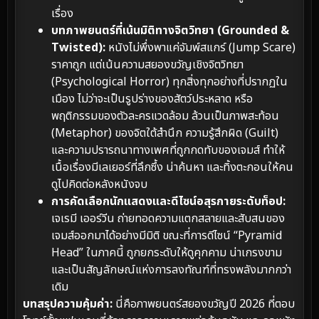
เรื่อง
บทภาพยนตร์ที่เน้นมิติทางจิตวิทยา (Grounded &
Twisted):
หนังไม่พึ่งพาแค่จัมพ์สแกร์ (Jump Scare)
ราคาถูก แต่เน้นความสยองขวัญเชิงจิตวิทยา
(Psychological Horror) ทุกสิ่งทุกอย่างที่ปรากฏใน
เมือง ไม่ว่าจะเป็นรูปร่างของสัตว์ประหลาด หรือ
พฤติกรรมของตัวละครแวดล้อม ล้วนเป็นภาพสะท้อน
(Metaphor) ของจิตใต้สำนึก ความรู้สึกผิด (Guilt)
และความปรารถนาทางเพศที่ถูกกดทับของเจมส์ ทำให้
เนื้อเรื่องมีเลเยอร์ที่ลึกซึ้ง น่าค้นหา และทิ้งตะกอนให้คน
ดูไปคิดต่อหลังหนังจบ
การคัดเลือกนักแสดงและดีไซน์อสุรกายระดับท็อป:
เจเรมี เออร์วีน ถ่ายทอดความแตกสลายและสับสนของ
เจมส์ออกมาได้อย่างมีมิติ ขณะที่การดีไซน์ “Pyramid
Head” ในภาคนี้ ถูกยกระดับให้ดูคุกคาม น่าเกรงขาม
และเป็นสัญลักษณ์แห่งการลงทัณฑ์ที่ทรงพลังมากกว่า
เดิม
บทสรุปความคุ้มค่า:
นี่คือภาพยนตร์สยองขวัญปี 2026 ที่ตอบ