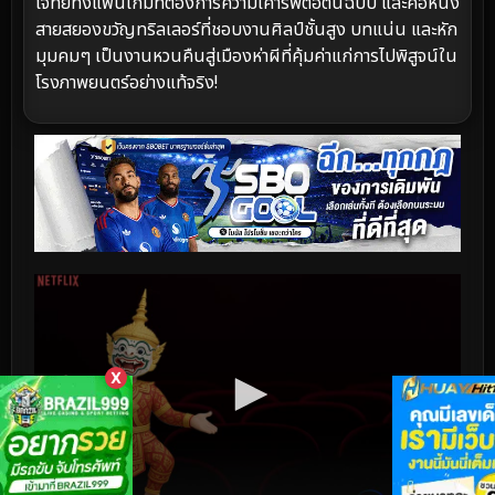
โจทย์ทั้งแฟนเกมที่ต้องการความเคารพต่อต้นฉบับ และคอหนัง
สายสยองขวัญทริลเลอร์ที่ชอบงานศิลป์ชั้นสูง บทแน่น และหัก
มุมคมๆ เป็นงานหวนคืนสู่เมืองห่าผีที่คุ้มค่าแก่การไปพิสูจน์ใน
โรงภาพยนตร์อย่างแท้จริง!
X