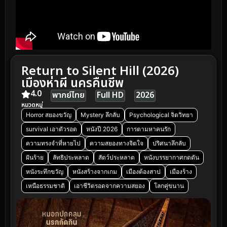
Return to Silent Hill (2026)
เมืองห่าผี นครคืนชีพ
4.0
พากย์ไทย
Full HD
2026
หมวดหมู่
Horror สยองขวัญ
Mystery ลึกลับ
Psychological จิตวิทยา
survival เอาตัวรอด
หนังปี 2026
การตามหาคนรัก
ความทรงจำที่หายไป
ความสยองทางจิตใจ
ปริศนาลึกลับ
ฝันร้าย
ลัทธิประหลาด
สัตว์ประหลาด
หนังบรรยากาศกดดัน
หนังระทึกขวัญ
หนังสร้างจากเกม
เมืองต้องสาป
เมืองร้าง
เหนือธรรมชาติ
เอาชีวิตรอดจากความสยอง
โลกคู่ขนาน