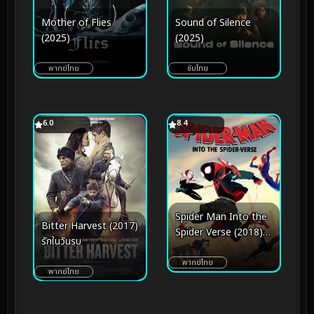
Sound of Silence
Mother of Flies
(2025)
(2025)
ซับไทย
พากย์ไทย
6.0
8.4
Spider Man Into the
Bitter Harvest (2017)
Spider Verse (2018) ส
รักในวันรบ
ไปเดอร์แมน ผงาดสู่
จักรวาล แมงมุม
พากย์ไทย
พากย์ไทย