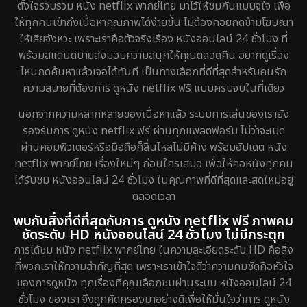
ตั้งใจรวบรวม หนัง netflix พากย์ไทย มาไว้ให้ชมกันแบบจุใจ เพื่อ
ให้ทุกคนเข้าถึงเนื้อหาคุณภาพได้ง่ายขึ้น ไม่ต้องคอยกดข้ามโฆษณา
Detective สืบสวน
5
ให้เสียจังหวะ เพราะเราคือตัวจริงเรื่อง หนังออนไลน์ 24 ชั่วโมง ที่
พร้อมสแตนด์บายส่งมอบความสนุกให้คุณตลอดคืน อยากดูเรื่อง
Disaster
4
ไหนกดค้นหาแล้วเจอได้ทันที เป็นทางเลือกที่ดีที่สุดสำหรับคนรัก
ความสบายที่ต้องการ ดูหนัง netflix ฟรี แบบครบจบในที่เดียว
Disney+
21
นอกจากความหลากหลายของเนื้อหาแล้ว ระบบการเล่นของเรายัง
Documentary สารคดี
73
รองรับการ ดูหนัง netflix ฟรี ผ่านทุกแพลตฟอร์ม ไม่ว่าจะเปิด
ผ่านคอมพิวเตอร์หรือมือถือก็ลื่นไหลไม่มีค้าง พร้อมอัปเดต หนัง
Drama ดราม่า
657
netflix พากย์ไทย เรื่องใหม่ๆ ก่อนใครเสมอ เพื่อให้คอหนังทุกคน
ได้รับชม หนังออนไลน์ 24 ชั่วโมง ในคุณภาพที่ดีที่สุดและสดใหม่อยู่
Dystopian
8
ตลอดเวลา
Emotional
52
พบกับสิ่งที่ดีที่สุดกับการ ดูหนัง netflix ฟรี ภาพคม
ชัดระดับ HD หนังออนไลน์ 24 ชั่วโมง ไม่มีกระตุก
Epic มหากาพย์
16
การได้ชม หนัง netflix พากย์ไทย ในความละเอียดระดับ HD คือสิ่ง
ที่พวกเราให้ความสำคัญที่สุด เพราะเราเข้าใจดีว่าความคมชัดคือหัวใจ
Erotic
7
ของการดูหนัง ทุกเรื่องที่คุณเลือกชมผ่านระบบ หนังออนไลน์ 24
ชั่วโมง ของเรา จึงถูกคัดกรองมาอย่างดีเพื่อให้มั่นใจว่าการ ดูหนัง