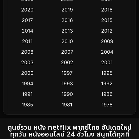
Classic หนังคลาสสิก
3
2020
2019
2018
2017
2016
2015
Comedy ตลก
384
2014
2013
2012
Coming-of-age ชีวิตวัยรุ่น
32
2011
2010
2009
Conspiracy
2
2008
2007
2004
2003
2002
2001
Crime อาชญากรรม
292
2000
1997
1995
Cult Film
4
1994
1993
1992
Culture
1991
1990
1986
16
1985
1981
1978
Dance เต้น
3
1974
DC
2
ศูนย์รวม หนัง netflix พากย์ไทย อัปเดตใหม่
ทุกวัน หนังออนไลน์ 24 ชั่วโมง สนุกได้ทุกที่
Detective สืบสวน
40