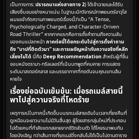
เป็นทางการ:
ปรารถนาแห่งสายทาง 2
) ได้เข้าฉายและได้รับ
เสียงชื่นชมอย่างหนาแน่น ในฐานะนักวิจารณ์ภาพยนตร์อาวุโส
ผมขอจำกัดความภาพยนตร์เรื่องนี้ว่าเป็น “A Tense,
Psychologically Charged, and Character-Driven
Road Thriller” หากภาคแรกคือการตั้งคำถามถึงความลับ
ของคนแปลกหน้า
ภาคต่อนี้ได้ยกระดับไปสู่การตั้งคำถาม
ถึง “บาปที่ติดตัวมา” และการเผชิญหน้ากับความจริงที่หลีก
เลี่ยงไม่ได้
นี่คือ
Deep Recommendation
สำหรับผู้ที่ชื่น
ชอบหนังดรามา-ทริลเลอร์ที่เน้นบทพูดที่คมคาย การแสดง
ระดับมาสเตอร์คลาส และบรรยากาศที่กดดันจนคุณแทบลืม
หายใจ
เรื่องย่อฉบับเข้มข้น: เมื่อรถเมล์สายนี้
พาไปสู่ความจริงที่โหดร้าย
เหตุการณ์ในภาคนี้เกิดขึ้นบนรถเมล์สายเดิมในเวลาเที่ยงคืนที่
ดูเหมือนจะยาวนานไม่มีวันสิ้นสุด ผู้โดยสารกลุ่มใหม่ที่ประกอบ
ไปด้วยคนที่กำลังแตกสลายจากชีวิตส่วนตัว ได้โคจรมาพบกัน
โดยบังเอิญ ทว่าเส้นทางที่รถเมล์วิ่งกลับไม่ได้เป็นไปตามตาราง