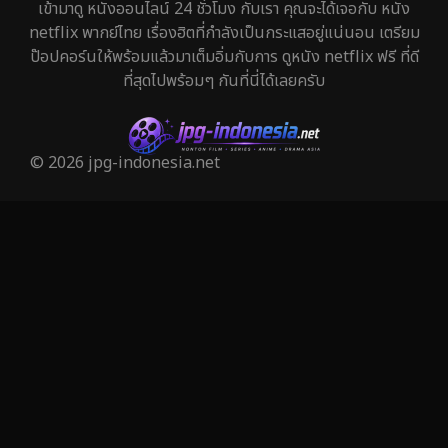
เข้ามาดู หนังออนไลน์ 24 ชั่วโมง กับเรา คุณจะได้เจอกับ หนัง
Holiday
1
netflix พากย์ไทย เรื่องฮิตที่กำลังเป็นกระแสอยู่แน่นอน เตรียม
ป๊อปคอร์นให้พร้อมแล้วมาเต็มอิ่มกับการ ดูหนัง netflix ฟรี ที่ดี
Horror สยองขวัญ
326
ที่สุดไปพร้อมๆ กันที่นี่ได้เลยครับ
Human
29
Inspirational แรงบันดาลใจ
27
© 2026 jpg-indonesia.net
Investigation
27
iQIYI
46
Kids
6
LGBTQ
6
Love
50
Martial
3