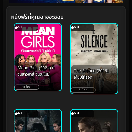
หนังฟรีที่คุณอาจจะชอบ
5.5
5.4
Mean Girls (2024) ก๊
The Silence (2019)
วนสาวซ่าส์ วีนซะไม่มี
เงียบให้รอด
ซับไทย
ซับไทย
6.1
5.4