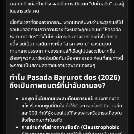
เวลาปกติ แต่ละป้ายที่รถจอดคือการเปิดเผย “ปมในอดีต” ของผู้
โดยสารแต่ละคน
เมื่อถึงเวลาที่ต้องลงจากรถ… พวกเขากลับพบว่าประตูรถเมล์ไม่
ยอมเปิดออกจนกว่าความจริงทั้งหมดจะถูกเปิดเผย “Pasada
Barurot dos” จึงไม่ใช่แค่การเดินทางจากจุดหนึ่งไปอีกจุด
หนึ่ง แต่เป็นการเดินทางเพื่อ “สารภาพบาป” ของมนุษย์
ท่ามกลางบรรยากาศของรถเมล์ที่เริ่มดูไม่ปลอดภัยมากขึ้น
เรื่อยๆ พวกเขาต้องร่วมมือกันเพื่อหาทางรอด ก่อนที่สายทางนี้
จะกลายเป็นสถานีสุดท้ายของชีวิตพวกเขาจริงๆ
ทำไม Pasada Barurot dos (2026)
ถึงเป็นภาพยนตร์ที่น่าจับตามอง?
บทพูดที่เฉียบคมและสะเทือนอารมณ์:
หนังยังคงจุด
แข็งเรื่องบทพูดที่กินใจ ทำให้ตัวละครแต่ละตัวมีความลึก
และมีมิติ ทำให้ผู้ชมอดไม่ได้ที่จะสงสารหรือโกรธเคืองใน
สิ่งที่พวกเขาทำในอดีต
การถ่ายทำที่สร้างความอึดอัด (Claustrophobic