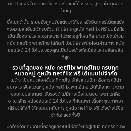
Family ครอบครัว
151
netflix ฟรี ในแต่ละครั้งจะราบรื่นและได้อรรถรสสูงสุดในทุกฉาก
สำคัญ
Fantasy จินตนาการ
200
ยิ่งไปกว่านั้น ระบบยังถูกปรับแต่งมาให้ประหยัดอินเทอร์เน็ตแต่ยัง
Fiction
4
คงความละเอียดไว้ครบถ้วน ทำให้การ ดูหนัง netflix ฟรี บนมือถือ
เป็นเรื่องง่ายและสะดวกสบาย ไม่ว่าจะอยู่ที่ไหนก็สามารถเปิดเข้าชม
Gothic
5
หนัง netflix พากย์ไทย ได้ทันที ช่วยให้การพักผ่อนผ่านทาง หนัง
ออนไลน์ 24 ชั่วโมง ของคุณเป็นไปอย่างต่อเนื่องและเพลิดเพลิน
Grief
2
ที่สุด
รวมที่สุดของ หนัง netflix พากย์ไทย ครบทุก
HBO GO
8
หมวดหมู่ ดูหนัง netflix ฟรี ได้แบบไม่จำกัด
ไม่ว่าจะเป็นแนวแอคชั่นระทึกขวัญ รักโรแมนติก หรือสารคดีน่า
HBO Max
1
สนใจ เราจัดหมวดหมู่ หนัง netflix พากย์ไทย ไว้ให้เลือกตามความ
ชอบแบบละลานตา รับรองว่าไม่มีทางเบื่อแน่นอน เพราะเราคือ
Heist
5
อาณาจักร หนังออนไลน์ 24 ชั่วโมง ที่คัดเฉพาะเนื้อหาคุณภาพมา
เสิร์ฟให้ถึงที่ ให้คุณสนุกกับการ ดูหนัง netflix ฟรี ได้อย่างไร้ขีด
Historical
25
จำกัดตลอดทั้งปี
History ประวัติศาสตร์
46
ปิดท้ายด้วยทีมงานที่คอยดูแลระบบให้สดใหม่อยู่เสมอ ทุกครั้งที่แวะ