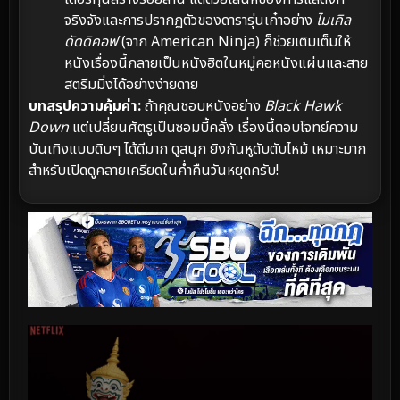
จริงจังและการปรากฏตัวของดารารุ่นเก๋าอย่าง
ไมเคิล
ดัดดิคอฟ
(จาก American Ninja) ก็ช่วยเติมเต็มให้
หนังเรื่องนี้กลายเป็นหนังฮิตในหมู่คอหนังแผ่นและสาย
สตรีมมิ่งได้อย่างง่ายดาย
บทสรุปความคุ้มค่า:
ถ้าคุณชอบหนังอย่าง
Black Hawk
Down
แต่เปลี่ยนศัตรูเป็นซอมบี้คลั่ง เรื่องนี้ตอบโจทย์ความ
บันเทิงแบบดิบๆ ได้ดีมาก ดูสนุก ยิงกันหูดับตับไหม้ เหมาะมาก
สำหรับเปิดดูคลายเครียดในค่ำคืนวันหยุดครับ!