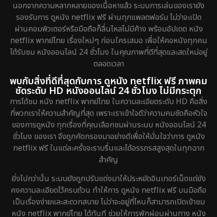
นอกจากความหลากหลายของเนื้อหาแล้ว ระบบการเล่นของเรายัง
Documentary สารคดี
72
รองรับการ ดูหนัง netflix ฟรี ผ่านทุกแพลตฟอร์ม ไม่ว่าจะเปิด
ผ่านคอมพิวเตอร์หรือมือถือก็ลื่นไหลไม่มีค้าง พร้อมอัปเดต หนัง
Drama ดราม่า
643
netflix พากย์ไทย เรื่องใหม่ๆ ก่อนใครเสมอ เพื่อให้คอหนังทุกคน
ได้รับชม หนังออนไลน์ 24 ชั่วโมง ในคุณภาพที่ดีที่สุดและสดใหม่อยู่
Dystopian
8
ตลอดเวลา
Emotional
52
พบกับสิ่งที่ดีที่สุดกับการ ดูหนัง netflix ฟรี ภาพคม
ชัดระดับ HD หนังออนไลน์ 24 ชั่วโมง ไม่มีกระตุก
Epic มหากาพย์
16
การได้ชม หนัง netflix พากย์ไทย ในความละเอียดระดับ HD คือสิ่ง
ที่พวกเราให้ความสำคัญที่สุด เพราะเราเข้าใจดีว่าความคมชัดคือหัวใจ
Erotic
7
ของการดูหนัง ทุกเรื่องที่คุณเลือกชมผ่านระบบ หนังออนไลน์ 24
ชั่วโมง ของเรา จึงถูกคัดกรองมาอย่างดีเพื่อให้มั่นใจว่าการ ดูหนัง
Family ครอบครัว
149
netflix ฟรี ในแต่ละครั้งจะราบรื่นและได้อรรถรสสูงสุดในทุกฉาก
สำคัญ
Fantasy จินตนาการ
189
ยิ่งไปกว่านั้น ระบบยังถูกปรับแต่งมาให้ประหยัดอินเทอร์เน็ตแต่ยัง
Fiction
4
คงความละเอียดไว้ครบถ้วน ทำให้การ ดูหนัง netflix ฟรี บนมือถือ
เป็นเรื่องง่ายและสะดวกสบาย ไม่ว่าจะอยู่ที่ไหนก็สามารถเปิดเข้าชม
Gothic
5
หนัง netflix พากย์ไทย ได้ทันที ช่วยให้การพักผ่อนผ่านทาง หนัง