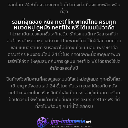
ออนไลน์ 24 ชั่วโมง ของคุณเป็นไปอย่างต่อเนื่องและเพลิดเพลิน
Grief
2
ที่สุด
รวมที่สุดของ หนัง netflix พากย์ไทย ครบทุก
HBO GO
7
หมวดหมู่ ดูหนัง netflix ฟรี ได้แบบไม่จำกัด
ไม่ว่าจะเป็นแนวแอคชั่นระทึกขวัญ รักโรแมนติก หรือสารคดีน่า
HBO Max
1
สนใจ เราจัดหมวดหมู่ หนัง netflix พากย์ไทย ไว้ให้เลือกตามความ
ชอบแบบละลานตา รับรองว่าไม่มีทางเบื่อแน่นอน เพราะเราคือ
Heist
5
อาณาจักร หนังออนไลน์ 24 ชั่วโมง ที่คัดเฉพาะเนื้อหาคุณภาพมา
เสิร์ฟให้ถึงที่ ให้คุณสนุกกับการ ดูหนัง netflix ฟรี ได้อย่างไร้ขีด
Historical
25
จำกัดตลอดทั้งปี
History ประวัติศาสตร์
45
ปิดท้ายด้วยทีมงานที่คอยดูแลระบบให้สดใหม่อยู่เสมอ ทุกครั้งที่แวะ
เข้ามาดู หนังออนไลน์ 24 ชั่วโมง กับเรา คุณจะได้เจอกับ หนัง
Holiday
1
netflix พากย์ไทย เรื่องฮิตที่กำลังเป็นกระแสอยู่แน่นอน เตรียม
ป๊อปคอร์นให้พร้อมแล้วมาเต็มอิ่มกับการ ดูหนัง netflix ฟรี ที่ดี
Horror สยองขวัญ
320
ที่สุดไปพร้อมๆ กันที่นี่ได้เลยครับ
Human
29
Inspirational แรงบันดาลใจ
27