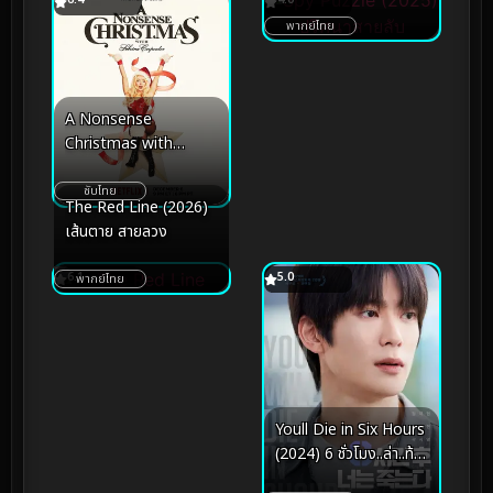
พากย์ไทย
A Nonsense
Christmas with
Sabrina Carpenter
คริสต์มาสไร้สาระกับซาบรี
ซับไทย
The Red Line (2026)
นา คาร์เพนเตอร์ (2024)
เส้นตาย สายลวง
6.1
5.0
พากย์ไทย
Youll Die in Six Hours
(2024) 6 ชั่วโมง..ล่า..ท้า
ชะตา