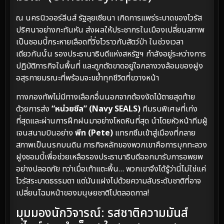
ณ นครนิวออร์ลีนส์ รัฐลุยเซียนา เกิดการแพร่ระบาดของไวรัส
ปริศนาอย่างกะทันหัน ส่งผลให้ประชากรในเมืองเปลี่ยนสภาพ
เป็นซอมบี้กระหายเลือดที่วิ่งไวราวกับสัตว์ป่า ในช่วงเวลา
เดียวกันนั้น รองประธานาธิบดีแห่งสหรัฐฯ กำลังอยู่ระหว่างการ
ปฏิบัติภารกิจในพื้นที่ และถูกตัดขาดอยู่ใจกลางวงล้อมของฝูง
อสุรกายมรณะที่พร้อมจะขย้ำทุกชีวิตที่ขวางหน้า
ทางกองทัพไม่มีทางเลือกอื่นนอกจากต้องงัดไม้ตายสุดท้าย
ด้วยการส่ง
“หน่วยซีล” (Navy SEALS)
ทีมรบพิเศษที่เก่ง
ที่สุดและผ่านการฝึกฝนมาอย่างโหดหินที่สุด นำโดยหัวหน้าทีมผู้
เจนสนามบินอย่าง
พีท (Pete)
แทรกซึมเข้าสู่เมืองที่กลาย
สภาพเป็นนรกบนดิน ภารกิจหลักของพวกเขาคือการบุกทะลวง
ฝูงซอมบี้เพื่อช่วยเหลือรองประธานาธิบดีออกมารับการอพยพ
อย่างปลอดภัย ทว่าเมื่อเท้าแตะพื้น… พวกเขาจึงได้รู้ว่านี่ไม่ใช่แค่
ไวรัสระบาดธรรมดา แต่มันแฝงไปด้วยความลับระดับชาติที่อาจ
เปลี่ยนโฉมหน้าของมนุษยชาติไปตลอดกาล!
มุมมองนักวิจารณ์: รสชาติความมันส์