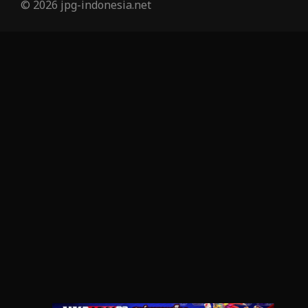
© 2026 jpg-indonesia.net
Investigation
27
iQIYI
37
Kids
6
LGBTQ
6
Love
50
Martial
3
Martial Arts
25
marvel
7
Melodrama
2