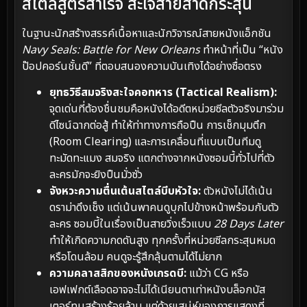
สไตล์สูตรสำเร็จ สะใจสายสาดกระสุน
ในฐานะนักสร้างสรรค์เนื้อหาและนักวิจารณ์สายหนังแอ็กชัน
Navy Seals: Battle for New Orleans
ทำหน้าที่เป็น “หนัง
ป๊อปคอร์นชั้นดี” ที่ตอบสนองความบันเทิงได้อย่างซื่อตรง
ยุทธวิธีสมจริงสะใจคอทหาร (Tactical Realism):
จุดเด่นที่ต้องชื่นชมคือหนังได้อดีตหน่วยซีลตัวจริงมาร่วม
ดีไซน์ฉากต่อสู้ ทำให้ท่าทางการถือปืน การเช็กมุมตึก
(Room Clearing) และการเคลื่อนที่แบบเป็นทีมดู
ทะมัดทะแมง สมจริง แตกต่างจากหนังซอมบี้ทั่วไปที่ตัว
ละครมักจะยิงปืนมั่วซั่ว
จังหวะความตื่นเต้นสไตล์บีบหัวใจ:
ตัวหนังไม่ได้เน้น
ดราม่าดึงเช็ง แต่เน้นพาคนดูบุกไปข้างหน้าพร้อมกับตัว
ละคร ซอมบี้ในเรื่องเป็นสายวิ่งเร็วแบบ
28 Days Later
ทำให้เกิดความกดดันสูง ทุกครั้งที่หน่วยซีลกระสุนหมด
หรือโดนล้อม คนดูจะรู้สึกลุ้นตามได้ไม่ยาก
ความคลาสสิกของหนังเกรดบี:
แม้ว่า CG หรือ
เอฟเฟกต์เลือดอาจจะไม่ได้เนียนตาเท่าหนังบล็อกบัส
เตอร์ทุนสร้างร้อยล้าน แต่ด้วยเสน่ห์ของการแสดงที่