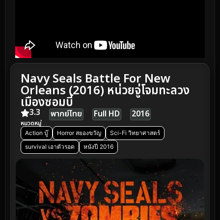
Navy Seals Battle For New
Orleans (2016) หน่วยจู่โจมทะลวง
เมืองซอมบี้
3.3
พากย์ไทย
Full HD
2016
หมวดหมู่
Action บู๊
Horror สยองขวัญ
Sci-Fi วิทยาศาสตร์
survival เอาตัวรอด
หนังปี 2016