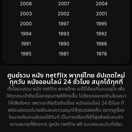
Conspiracy
2
2008
2007
2004
2003
2002
2001
Crime อาชญากรรม
284
2000
1997
1995
Cult Film
4
1994
1993
1992
Culture
1991
1990
1986
16
1985
1981
1978
Dance เต้น
3
1974
DC
2
ศูนย์รวม หนัง netflix พากย์ไทย อัปเดตใหม่
ทุกวัน หนังออนไลน์ 24 ชั่วโมง สนุกได้ทุกที่
Detective สืบสวน
5
ตั้งใจรวบรวม หนัง netflix พากย์ไทย มาไว้ให้ชมกันแบบจุใจ เพื่อ
ให้ทุกคนเข้าถึงเนื้อหาคุณภาพได้ง่ายขึ้น ไม่ต้องคอยกดข้ามโฆษณา
Detective สืบสวน
40
ให้เสียจังหวะ เพราะเราคือตัวจริงเรื่อง หนังออนไลน์ 24 ชั่วโมง ที่
พร้อมสแตนด์บายส่งมอบความสนุกให้คุณตลอดคืน อยากดูเรื่อง
Disaster
4
ไหนกดค้นหาแล้วเจอได้ทันที เป็นทางเลือกที่ดีที่สุดสำหรับคนรัก
ความสบายที่ต้องการ ดูหนัง netflix ฟรี แบบครบจบในที่เดียว
Disney+
18