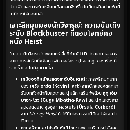
น่านฟ้า และการหักเหลี่ยมเฉือนคมจึงเริ่มต้นขึ้นเหนือน่านฟ้าที่
ไม่มีทางให้ถอยกลับ
เจาะลึกมุมมองนักวิจารณ์: ความบันเทิง
ระดับ Blockbuster ที่ตอบโจทย์คอ
หนัง Heist
ในฐานะนักวิจารณ์ภาพยนตร์ สิ่งที่ทำให้
Lift
โดดเด่นและควร
ค่าแก่การสตรีมมิ่งคือการจัดวางจังหวะ (Pacing) ของเรื่องที่
รวดเร็วและไม่มีจุดน่าเบื่อ:
เคมีของทีมนักแสดงระดับอินเตอร์:
การพลิกบทบาท
ของ
เควิน ฮาร์ต (Kevin Hart)
จากนักแสดงตลกมา
รับบทหัวหน้าทีมสุดเท่และนุ่มลึก เสริมทัพด้วย
กูกู เอ็ม
บาธา-โรว์ (Gugu Mbatha-Raw)
และนักแสดงสาว
สุดฮอตอย่าง
อูร์ซูลา คอร์เบโร (Úrsula Corberó)
จาก
Money Heist
ทำให้ทีมโจรกรรมนี้มีเสน่ห์และน่า
ติดตาม
งานสร้างและโปรดักชันดีไซน์:
เอฟ. แกรี่ เกรย์ ยังคง