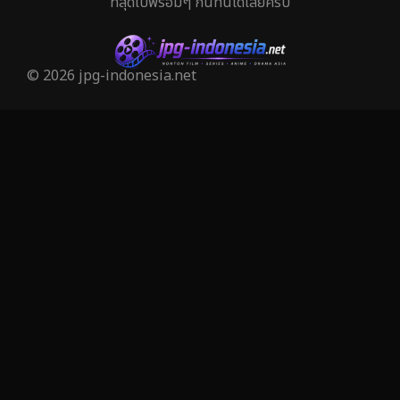
ที่สุดไปพร้อมๆ กันที่นี่ได้เลยครับ
Human
29
Inspirational แรงบันดาลใจ
27
© 2026 jpg-indonesia.net
Investigation
27
iQIYI
41
Kids
6
LGBTQ
6
Love
50
Martial
3
Martial Arts
25
marvel
7