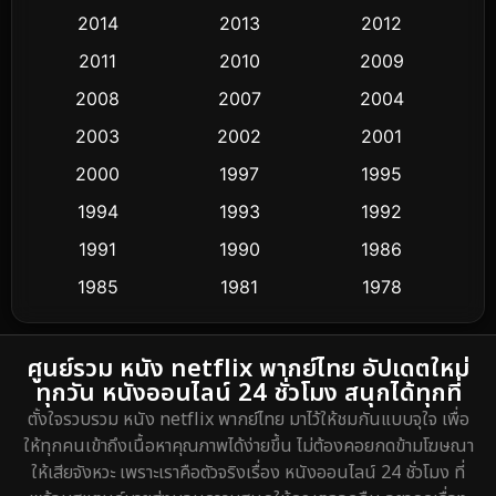
2014
2013
2012
Coming-of-age ชีวิตวัยรุ่น
32
2011
2010
2009
Conspiracy
2
2008
2007
2004
2003
2002
2001
Crime อาชญากรรม
289
2000
1997
1995
Cult Film
4
1994
1993
1992
Culture
1991
1990
1986
16
1985
1981
1978
Dance เต้น
3
1974
DC
2
ศูนย์รวม หนัง netflix พากย์ไทย อัปเดตใหม่
ทุกวัน หนังออนไลน์ 24 ชั่วโมง สนุกได้ทุกที่
Detective สืบสวน
5
ตั้งใจรวบรวม หนัง netflix พากย์ไทย มาไว้ให้ชมกันแบบจุใจ เพื่อ
ให้ทุกคนเข้าถึงเนื้อหาคุณภาพได้ง่ายขึ้น ไม่ต้องคอยกดข้ามโฆษณา
Detective สืบสวน
40
ให้เสียจังหวะ เพราะเราคือตัวจริงเรื่อง หนังออนไลน์ 24 ชั่วโมง ที่