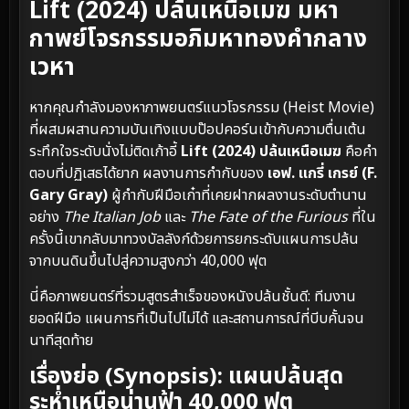
Lift (2024) ปล้นเหนือเมฆ มหา
กาพย์โจรกรรมอภิมหาทองคำกลาง
เวหา
หากคุณกำลังมองหาภาพยนตร์แนวโจรกรรม (Heist Movie)
ที่ผสมผสานความบันเทิงแบบป๊อปคอร์นเข้ากับความตื่นเต้น
ระทึกใจระดับนั่งไม่ติดเก้าอี้
Lift (2024) ปล้นเหนือเมฆ
คือคำ
ตอบที่ปฏิเสธได้ยาก ผลงานการกำกับของ
เอฟ. แกรี่ เกรย์ (F.
Gary Gray)
ผู้กำกับฝีมือเก๋าที่เคยฝากผลงานระดับตำนาน
อย่าง
The Italian Job
และ
The Fate of the Furious
ที่ใน
ครั้งนี้เขากลับมาทวงบัลลังก์ด้วยการยกระดับแผนการปล้น
จากบนดินขึ้นไปสู่ความสูงกว่า 40,000 ฟุต
นี่คือภาพยนตร์ที่รวมสูตรสำเร็จของหนังปล้นชั้นดี: ทีมงาน
ยอดฝีมือ แผนการที่เป็นไปไม่ได้ และสถานการณ์ที่บีบคั้นจน
นาทีสุดท้าย
เรื่องย่อ (Synopsis): แผนปล้นสุด
ระห่ำเหนือน่านฟ้า 40,000 ฟุต