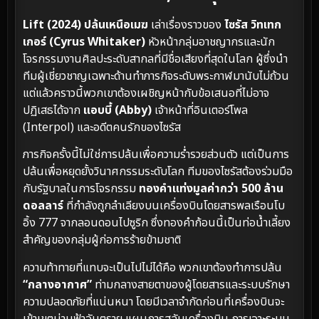
Lift (2024) ปล้นเหนือเมฆ
เล่าเรื่องราวของ
ไซรัส วิทเทก
เกอร์ (Cyrus Whitaker)
หัวหน้ากลุ่มอาชญากรและนัก
โจรกรรมงานศิลปะระดับสากลที่มีชื่อเสียงที่สุดในโลก ผู้ซึ่งนำ
ทีมผู้เชี่ยวชาญเฉพาะด้านทำภารกิจระดับพระกาฬมานับไม่ถ้วน
แต่แล้วคราวนี้พวกเขาต้องเผชิญหน้ากับข้อเสนอที่ไม่อาจ
ปฏิเสธได้จาก
แอบบี้ (Abby)
เจ้าหน้าที่อินเตอร์โพล
(Interpol) และอดีตคนรักของไซรัส
ภารกิจครั้งนี้ไม่ใช่การปล้นเพื่อความร่ำรวยส่วนตัว แต่เป็นการ
ปล้นเพื่อหยุดยั้งวินาศกรรมระดับโลก ทีมของไซรัสต้องร่วมมือ
กับรัฐบาลในการโจรกรรม
ทองคำแท่งมูลค่ากว่า 500 ล้าน
ดอลลาร์
ที่กำลังถูกลำเลียงบนเครื่องบินโดยสารพลเรือนโบ
อิ้ง 777 จากลอนดอนไปซูริก ซึ่งทองคำก้อนนี้เป็นท่อน้ำเลี้ยง
สำคัญของกลุ่มผู้ก่อการร้ายข้ามชาติ
ความท้าทายที่แทบจะเป็นไปไม่ได้คือ พวกเขาต้องทำการปล้น
“กลางอากาศ”
ท่ามกลางสายตาของผู้โดยสารและระบบรักษา
ความปลอดภัยที่แน่นหนา โดยมีเวลาจำกัดก่อนที่เครื่องบินจะ
เข้าเขตน่านฟ้าอันตราย แผนการสลับเครื่องบิน การเจาะระบบ