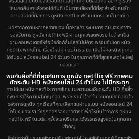
พร้อมสแตนด์บายส่งมอบความสนุกให้คุณตลอดคืน อยากดูเรื่อง
Disaster
4
ไหนกดค้นหาแล้วเจอได้ทันที เป็นทางเลือกที่ดีที่สุดสำหรับคนรัก
ความสบายที่ต้องการ ดูหนัง netflix ฟรี แบบครบจบในที่เดียว
Disney+
20
นอกจากความหลากหลายของเนื้อหาแล้ว ระบบการเล่นของเรายัง
Documentary สารคดี
72
รองรับการ ดูหนัง netflix ฟรี ผ่านทุกแพลตฟอร์ม ไม่ว่าจะเปิด
ผ่านคอมพิวเตอร์หรือมือถือก็ลื่นไหลไม่มีค้าง พร้อมอัปเดต หนัง
Drama ดราม่า
648
netflix พากย์ไทย เรื่องใหม่ๆ ก่อนใครเสมอ เพื่อให้คอหนังทุกคน
ได้รับชม หนังออนไลน์ 24 ชั่วโมง ในคุณภาพที่ดีที่สุดและสดใหม่อยู่
Dystopian
8
ตลอดเวลา
Emotional
52
พบกับสิ่งที่ดีที่สุดกับการ ดูหนัง netflix ฟรี ภาพคม
ชัดระดับ HD หนังออนไลน์ 24 ชั่วโมง ไม่มีกระตุก
Epic มหากาพย์
16
การได้ชม หนัง netflix พากย์ไทย ในความละเอียดระดับ HD คือสิ่ง
ที่พวกเราให้ความสำคัญที่สุด เพราะเราเข้าใจดีว่าความคมชัดคือหัวใจ
Erotic
7
ของการดูหนัง ทุกเรื่องที่คุณเลือกชมผ่านระบบ หนังออนไลน์ 24
ชั่วโมง ของเรา จึงถูกคัดกรองมาอย่างดีเพื่อให้มั่นใจว่าการ ดูหนัง
Family ครอบครัว
150
netflix ฟรี ในแต่ละครั้งจะราบรื่นและได้อรรถรสสูงสุดในทุกฉาก
สำคัญ
Fantasy จินตนาการ
192
ยิ่งไปกว่านั้น ระบบยังถูกปรับแต่งมาให้ประหยัดอินเทอร์เน็ตแต่ยัง