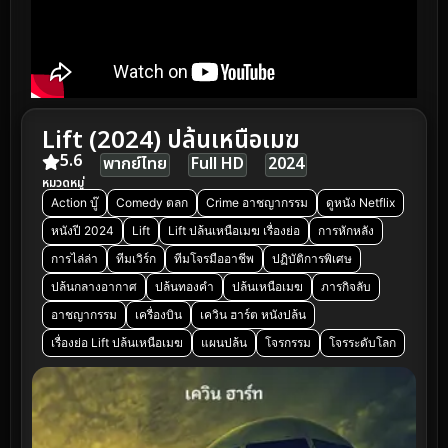
Lift (2024) ปล้นเหนือเมฆ
5.6
พากย์ไทย
Full HD
2024
หมวดหมู่
Action บู๊
Comedy ตลก
Crime อาชญากรรม
ดูหนัง Netflix
หนังปี 2024
Lift
Lift ปล้นเหนือเมฆ เรื่องย่อ
การหักหลัง
การไล่ล่า
ทีมเวิร์ก
ทีมโจรมืออาชีพ
ปฏิบัติการพิเศษ
ปล้นกลางอากาศ
ปล้นทองคำ
ปล้นเหนือเมฆ
ภารกิจลับ
อาชญากรรม
เครื่องบิน
เควิน ฮาร์ต หนังปล้น
เรื่องย่อ Lift ปล้นเหนือเมฆ
แผนปล้น
โจรกรรม
โจรระดับโลก