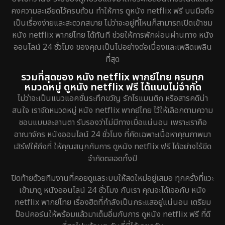
Fiction
4
คงความละเอียดไว้ครบถ้วน ทำให้การ ดูหนัง netflix ฟรี บนมือถือ
เป็นเรื่องง่ายและสะดวกสบาย ไม่ว่าจะอยู่ที่ไหนก็สามารถเปิดเข้าชม
Gothic
5
หนัง netflix พากย์ไทย ได้ทันที ช่วยให้การพักผ่อนผ่านทาง หนัง
ออนไลน์ 24 ชั่วโมง ของคุณเป็นไปอย่างต่อเนื่องและเพลิดเพลิน
Grief
2
ที่สุด
รวมที่สุดของ หนัง netflix พากย์ไทย ครบทุก
HBO GO
8
หมวดหมู่ ดูหนัง netflix ฟรี ได้แบบไม่จำกัด
ไม่ว่าจะเป็นแนวแอคชั่นระทึกขวัญ รักโรแมนติก หรือสารคดีน่า
HBO Max
1
สนใจ เราจัดหมวดหมู่ หนัง netflix พากย์ไทย ไว้ให้เลือกตามความ
ชอบแบบละลานตา รับรองว่าไม่มีทางเบื่อแน่นอน เพราะเราคือ
Heist
5
อาณาจักร หนังออนไลน์ 24 ชั่วโมง ที่คัดเฉพาะเนื้อหาคุณภาพมา
เสิร์ฟให้ถึงที่ ให้คุณสนุกกับการ ดูหนัง netflix ฟรี ได้อย่างไร้ขีด
Historical
25
จำกัดตลอดทั้งปี
History ประวัติศาสตร์
45
ปิดท้ายด้วยทีมงานที่คอยดูแลระบบให้สดใหม่อยู่เสมอ ทุกครั้งที่แวะ
เข้ามาดู หนังออนไลน์ 24 ชั่วโมง กับเรา คุณจะได้เจอกับ หนัง
Holiday
1
netflix พากย์ไทย เรื่องฮิตที่กำลังเป็นกระแสอยู่แน่นอน เตรียม
ป๊อปคอร์นให้พร้อมแล้วมาเต็มอิ่มกับการ ดูหนัง netflix ฟรี ที่ดี
Horror สยองขวัญ
325