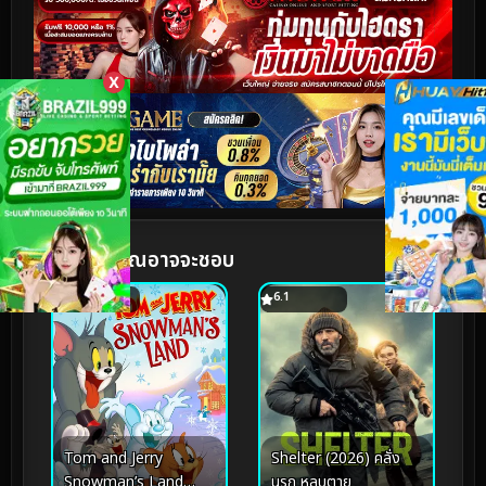
X
หนังฟรีที่คุณอาจจะชอบ
4.9
6.1
Tom and Jerry
Shelter (2026) คลั่ง
Snowman’s Land
นรก หลบตาย