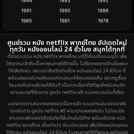
1994
1993
1992
Culture
1991
1990
1986
16
1985
1981
1978
Dance เต้น
3
1974
DC
2
ศูนย์รวม หนัง netflix พากย์ไทย อัปเดตใหม่
ทุกวัน หนังออนไลน์ 24 ชั่วโมง สนุกได้ทุกที่
Detective สืบสวน
5
ตั้งใจรวบรวม หนัง netflix พากย์ไทย มาไว้ให้ชมกันแบบจุใจ เพื่อ
ให้ทุกคนเข้าถึงเนื้อหาคุณภาพได้ง่ายขึ้น ไม่ต้องคอยกดข้ามโฆษณา
Detective สืบสวน
40
ให้เสียจังหวะ เพราะเราคือตัวจริงเรื่อง หนังออนไลน์ 24 ชั่วโมง ที่
พร้อมสแตนด์บายส่งมอบความสนุกให้คุณตลอดคืน อยากดูเรื่อง
Disaster
4
ไหนกดค้นหาแล้วเจอได้ทันที เป็นทางเลือกที่ดีที่สุดสำหรับคนรัก
ความสบายที่ต้องการ ดูหนัง netflix ฟรี แบบครบจบในที่เดียว
Disney+
20
นอกจากความหลากหลายของเนื้อหาแล้ว ระบบการเล่นของเรายัง
Documentary สารคดี
72
รองรับการ ดูหนัง netflix ฟรี ผ่านทุกแพลตฟอร์ม ไม่ว่าจะเปิด
ผ่านคอมพิวเตอร์หรือมือถือก็ลื่นไหลไม่มีค้าง พร้อมอัปเดต หนัง
Drama ดราม่า
648
netflix พากย์ไทย เรื่องใหม่ๆ ก่อนใครเสมอ เพื่อให้คอหนังทุกคน
ได้รับชม หนังออนไลน์ 24 ชั่วโมง ในคุณภาพที่ดีที่สุดและสดใหม่อยู่