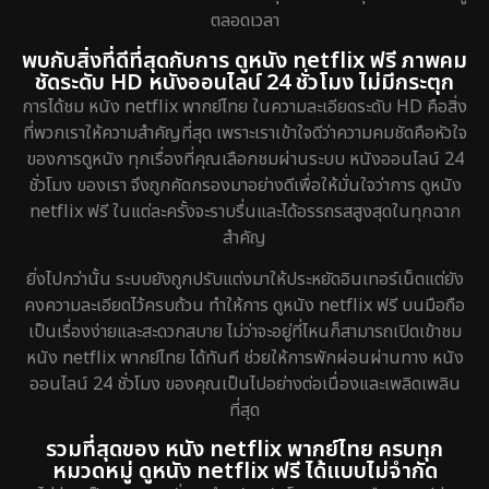
Dystopian
8
ตลอดเวลา
Emotional
52
พบกับสิ่งที่ดีที่สุดกับการ ดูหนัง netflix ฟรี ภาพคม
ชัดระดับ HD หนังออนไลน์ 24 ชั่วโมง ไม่มีกระตุก
Epic มหากาพย์
16
การได้ชม หนัง netflix พากย์ไทย ในความละเอียดระดับ HD คือสิ่ง
ที่พวกเราให้ความสำคัญที่สุด เพราะเราเข้าใจดีว่าความคมชัดคือหัวใจ
Erotic
7
ของการดูหนัง ทุกเรื่องที่คุณเลือกชมผ่านระบบ หนังออนไลน์ 24
ชั่วโมง ของเรา จึงถูกคัดกรองมาอย่างดีเพื่อให้มั่นใจว่าการ ดูหนัง
Family ครอบครัว
150
netflix ฟรี ในแต่ละครั้งจะราบรื่นและได้อรรถรสสูงสุดในทุกฉาก
สำคัญ
Fantasy จินตนาการ
192
ยิ่งไปกว่านั้น ระบบยังถูกปรับแต่งมาให้ประหยัดอินเทอร์เน็ตแต่ยัง
Fiction
4
คงความละเอียดไว้ครบถ้วน ทำให้การ ดูหนัง netflix ฟรี บนมือถือ
เป็นเรื่องง่ายและสะดวกสบาย ไม่ว่าจะอยู่ที่ไหนก็สามารถเปิดเข้าชม
Gothic
5
หนัง netflix พากย์ไทย ได้ทันที ช่วยให้การพักผ่อนผ่านทาง หนัง
ออนไลน์ 24 ชั่วโมง ของคุณเป็นไปอย่างต่อเนื่องและเพลิดเพลิน
Grief
2
ที่สุด
รวมที่สุดของ หนัง netflix พากย์ไทย ครบทุก
HBO GO
8
หมวดหมู่ ดูหนัง netflix ฟรี ได้แบบไม่จำกัด