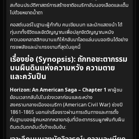
สะท้อนประวัติศาสตร์การสร้างชาติอเมริกาอันนองเลือดและเต็ม
ไปด้วยหยาดน้ำตา
คอสต์เนอร์ในฐานะผู้กำกับ คนเขียนบท และนักแสดงนำ ได้
ทุ่มเททั้งชีวิตและจิตวิญญาณเพื่อปลุกจิตวิญญาณหนัง
คาวบอยคลาสสิกขนานแท้ให้กลับมาโลดแล่นบนจอเงินได้อย่าง
ทรงพลังและน่าเกรงขามที่สุดในยุคนี้
เรื่องย่อ (Synopsis): ถักทอชะตากรรม
บนผืนดินแห่งความหวัง ความตาย
และควันปืน
Horizon: An American Saga – Chapter 1
พาผู้ชม
ย้อนเวลากลับไปในช่วงเวลาก่อนและระหว่าง
สงครามกลางเมืองอเมริกา (American Civil War) ช่วงปี
1861-1865 บอกเล่าเรื่องราวผ่านการเดินทางและการตั้ง
ถิ่นฐานของผู้คนหลากหลายกลุ่มที่มีชะตากรรมผูกพันกับผืน
ดินตะวันตกอันเวิ้งว้างเข้มข้น: