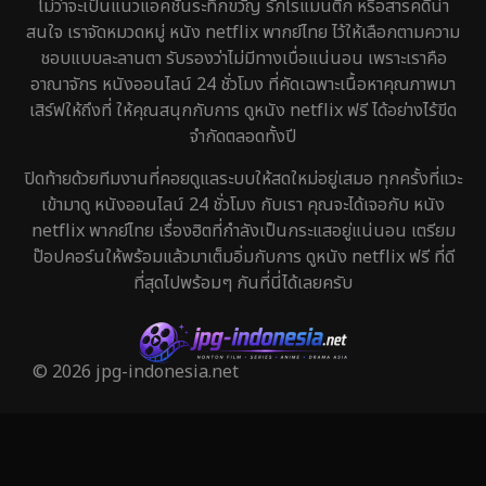
ไม่ว่าจะเป็นแนวแอคชั่นระทึกขวัญ รักโรแมนติก หรือสารคดีน่า
HBO Max
1
สนใจ เราจัดหมวดหมู่ หนัง netflix พากย์ไทย ไว้ให้เลือกตามความ
ชอบแบบละลานตา รับรองว่าไม่มีทางเบื่อแน่นอน เพราะเราคือ
Heist
5
อาณาจักร หนังออนไลน์ 24 ชั่วโมง ที่คัดเฉพาะเนื้อหาคุณภาพมา
เสิร์ฟให้ถึงที่ ให้คุณสนุกกับการ ดูหนัง netflix ฟรี ได้อย่างไร้ขีด
Historical
25
จำกัดตลอดทั้งปี
History ประวัติศาสตร์
45
ปิดท้ายด้วยทีมงานที่คอยดูแลระบบให้สดใหม่อยู่เสมอ ทุกครั้งที่แวะ
เข้ามาดู หนังออนไลน์ 24 ชั่วโมง กับเรา คุณจะได้เจอกับ หนัง
Holiday
1
netflix พากย์ไทย เรื่องฮิตที่กำลังเป็นกระแสอยู่แน่นอน เตรียม
ป๊อปคอร์นให้พร้อมแล้วมาเต็มอิ่มกับการ ดูหนัง netflix ฟรี ที่ดี
Horror สยองขวัญ
325
ที่สุดไปพร้อมๆ กันที่นี่ได้เลยครับ
Human
29
Inspirational แรงบันดาลใจ
27
© 2026 jpg-indonesia.net
Investigation
27
iQIYI
41