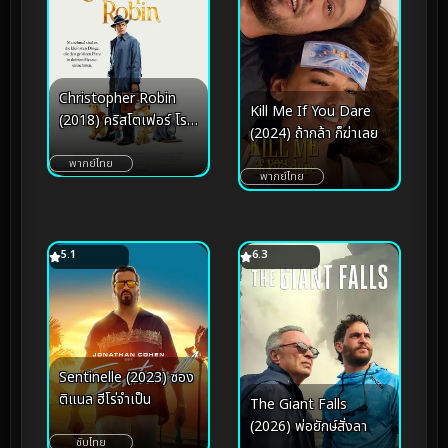
Christopher Robin
Kill Me If You Dare
(2018) คริสโตเฟอร์ โร
(2024) ถ้ากล้า ก็ฆ่าเลย
บิน
พากย์ไทย
พากย์ไทย
5.1
6.3
Sentinelle (2023) ซอง
ติแนล ฮีโร่จำเป็น
The Giant Falls
(2026) พ่อยักษ์สั่งลา
ซับไทย