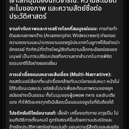
เจาะลึกมุมมองนักวิจารณ์: ความละเมียด
ละไมของภาพ และความสัตย์ซื่อต่อ
ประวัติศาสตร์
งานกำกับภาพและการสร้างโลกที่สมบูรณ์แบบ:
การถ่ายทำ
ด้วยสเกลภาพกว้าง (Anamorphic Widescreen) ถ่ายทอด
ความงดงามและน่าเกรงขามของภูมิประเทศในยูทาห์ได้อย่างน่า
อัศจรรย์ ทิวทัศน์ที่กว้างใหญ่ตัดกับความเล็กกระจ้อยร่อยของ
มนุษย์ เป็นการเปรียบเปรยถึงความยากลำบากในการพิชิต
ธรรมชาติได้อย่างยอดเยี่ยม
การเล่าเรื่องแบบหลายเส้นเรื่อง (Multi-Narrative):
คอสต์เนอร์เลือกที่จะเล่าเรื่องคล้ายกับนวนิยายเล่มหนา หนังไม่
ได้รีบร้อนเฉลยปม แต่สลับไปมาเพื่อสะท้อนภาพรวมของยุค
สมัยอย่างเป็นธรรม ทั้งในมุมของผู้อพยพ ทหาร และอินเดีย
แดง ทำให้ตัวละครทุกตัวมีเลือดเนื้อและแรงจูงใจที่จับต้องได้
โปรดักชันดีไซน์ขนานแท้:
เสื้อผ้า เครื่องแต่งกาย อาวุธปืน ไป
จนถึงวิธีการตั้งแคมป์ ถูกรังสรรค์ขึ้นด้วยความประณีตและ
อ้างอิงประวัติศาสตร์อย่างแม่นยำ มอบความรู้สึกดิบและสมจริง