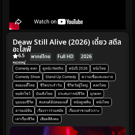
Deaw Still Alive (2026) เดี่ยว สตีล
อะไลฟ์
6.5
พากย์ไทย
Full HD
2026
หมวดหมู่
Comedy ตลก
ดูหนัง Netflix
หนังปี 2026
หนังไทย
Comedy Show
Stand Up Comedy
ความเชื่อและงมงาย
คอมเมดี้ไทย
ชีวิตประจำวัน
ชีวิตวัยผู้ใหญ่
ตลกไทย
ทอล์กโชว์
บันเทิงไทย
ประสบการณ์ชีวิต
มุกตลก
มุมมองชีวิต
สแตนด์อัปคอมเมดี้
หนังดูเพลิน
หนังไทย
อารมณ์ขัน
เรื่องราวร่วมสมัย
เรื่องเล่าชวนหัวเราะ
เล่าเรื่องชีวิต
เสียดสีสังคม