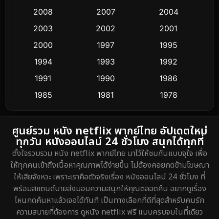
Conspiracy
2
2008
2007
2004
2003
2002
2001
Crime อาชญากรรม
289
2000
1997
1995
Cult Film
4
1994
1993
1992
Culture
1991
1990
1986
16
1985
1981
1978
Dance เต้น
3
1974
DC
2
ศูนย์รวม หนัง netflix พากย์ไทย อัปเดตใหม่
ทุกวัน หนังออนไลน์ 24 ชั่วโมง สนุกได้ทุกที่
Detective สืบสวน
5
ตั้งใจรวบรวม หนัง netflix พากย์ไทย มาไว้ให้ชมกันแบบจุใจ เพื่อ
ให้ทุกคนเข้าถึงเนื้อหาคุณภาพได้ง่ายขึ้น ไม่ต้องคอยกดข้ามโฆษณา
Detective สืบสวน
40
ให้เสียจังหวะ เพราะเราคือตัวจริงเรื่อง หนังออนไลน์ 24 ชั่วโมง ที่
พร้อมสแตนด์บายส่งมอบความสนุกให้คุณตลอดคืน อยากดูเรื่อง
Disaster
4
ไหนกดค้นหาแล้วเจอได้ทันที เป็นทางเลือกที่ดีที่สุดสำหรับคนรัก
ความสบายที่ต้องการ ดูหนัง netflix ฟรี แบบครบจบในที่เดียว
Disney+
20