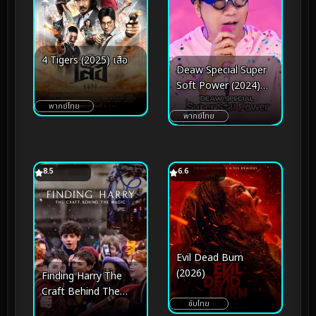
4 Tigers (2025) เสือ
Deaw Special Super
Soft Power (2024)
เดี่ยวสเปเชียล ซูเปอร์
พากย์ไทย
ซอฟต์ พาวเวอร์
พากย์ไทย
8.5
6.6
Evil Dead Burn
(2026)
Finding Harry The
Craft Behind The
ซับไทย
Magic (2026) ตามหา