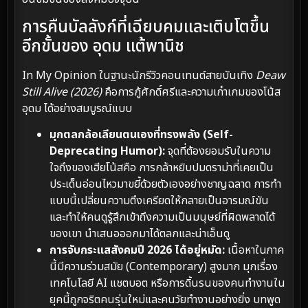
การคืนบัลลังก์ที่เฉียบคมและเติบโตขึ้น
อีกขั้นของ อุดม แต้พานิช
In My Opinion ในฐานะนักรีวิวคอนเทนต์สายบันเทิง
Deaw
Still Alive (2026)
คือการกู้ศักดิ์ศรีและความเก๋าเกมของโน้ส
อุดม ได้อย่างสมบูรณ์แบบ
มุกตลกล้อเลียนตนเองที่ทรงพลัง (Self-
Deprecating Humor):
จุดที่ต้องยอมรับในความ
ใจถึงของเฮียโน้สคือ การกล้าหยิบปมดราม่าที่เคยเป็น
ประเด็นอ่อนไหวมาขยี้ด้วยตัวเองอย่างชาญฉลาด การทำ
แบบนี้เปลี่ยนความตึงเครียดให้กลายเป็นอารมณ์ขัน
และทำให้คนดูรู้สึกเข้าถึงความเป็นมนุษย์ที่ผิดพลาดได้
ของเขา นำเสนอออกมาได้ตลกและน่าเอ็นดู
การจับกระแสสังคมปี 2026 ได้อยู่หมัด:
เนื้อหาในภาค
นี้มีความร่วมสมัย (Contemporary) สูงมาก มุกเรื่อง
เทคโนโลยี AI แชตบอต หรือการดิ้นรนของคนทำงานใน
ยุคนี้ถูกจริตคนรุ่นใหม่และคนวัยทำงานอย่างยิ่ง บทพูด