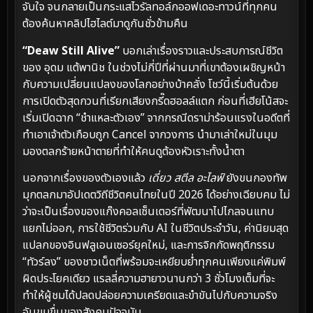
จับใจ จนกลายเป็นกระแสไวรัลทอล์กออฟเดอะทาวน์ที่ทุกคน
ต้องค้นหาคลิปไฮไลต์มาดูกันชั่วข้ามคืน
“Deaw Still Alive”
บอกเล่าเรื่องราวและประสบการณ์ชีวิต
ของ อุดม แต้พานิช ในช่วงไม่กี่ปีที่ผ่านมาที่เขาต้องเผชิญหน้า
กับความเปลี่ยนแปลงของโลกอย่างบ้าคลั่ง โชว์นี้เริ่มต้นด้วย
การเปิดตัวสุดกวนที่เรียกเสียงกรี๊ดฮอลล์แตก ก่อนที่เฮียโน้สจะ
เริ่มเปิดฉาก “ชำแหละตัวเอง” จากกรณีดราม่าร้อนแรงในอดีตที่
ทำเอาเจ้าตัวเกือบถูก Cancel จากวงการ นำมาเล่าใหม่ในมุม
มองตลกร้ายหน้าตายที่ทำให้คนดูต้องหัวเราะทั้งน้ำตา
นอกจากเรื่องของตัวเองแล้ว
เดี่ยว สตีล อะไลฟ์
ยังขนกองทัพ
มุกตลกมาอัปเดตวิถีชีวิตคนไทยในปี 2026 ได้อย่างเฉียบคม ไม่
ว่าจะเป็นเรื่องของแก๊งคอลเซ็นเตอร์ที่พัฒนาไปไกลจนแทบ
แยกไม่ออก, การใช้ชีวิตร่วมกับ AI ในชีวิตประจำวัน, ค่านิยมสุด
แปลกของอินฟลูเอนเซอร์ยุคใหม่, และการจิกกัดพฤติกรรม
“ทัวร์ลง” ของชาวเน็ตที่พร้อมจะเหยียบย่ำทุกคนเพียงแค่พิมพ์
ผิดประโยคเดียว แรลลี่ความฮายาวนานกว่า 3 ชั่วโมงเต็มที่จะ
ทำให้ผู้ชมได้ปลดปล่อยความเครียดและขำขันไปกับความจริง
อันขมขื่นของสังคมปัจจุบัน