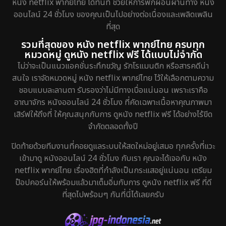
หนัง netflix พากย์ไทย ได้ทันที ช่วยให้การพักผ่อนผ่านทาง หนัง
ออนไลน์ 24 ชั่วโมง ของคุณเป็นไปอย่างต่อเนื่องและเพลิดเพลิน
Grief
2
ที่สุด
รวมที่สุดของ หนัง netflix พากย์ไทย ครบทุก
HBO GO
8
หมวดหมู่ ดูหนัง netflix ฟรี ได้แบบไม่จำกัด
ไม่ว่าจะเป็นแนวแอคชั่นระทึกขวัญ รักโรแมนติก หรือสารคดีน่า
HBO Max
1
สนใจ เราจัดหมวดหมู่ หนัง netflix พากย์ไทย ไว้ให้เลือกตามความ
ชอบแบบละลานตา รับรองว่าไม่มีทางเบื่อแน่นอน เพราะเราคือ
Heist
5
อาณาจักร หนังออนไลน์ 24 ชั่วโมง ที่คัดเฉพาะเนื้อหาคุณภาพมา
เสิร์ฟให้ถึงที่ ให้คุณสนุกกับการ ดูหนัง netflix ฟรี ได้อย่างไร้ขีด
Historical
25
จำกัดตลอดทั้งปี
History ประวัติศาสตร์
45
ปิดท้ายด้วยทีมงานที่คอยดูแลระบบให้สดใหม่อยู่เสมอ ทุกครั้งที่แวะ
เข้ามาดู หนังออนไลน์ 24 ชั่วโมง กับเรา คุณจะได้เจอกับ หนัง
Holiday
1
netflix พากย์ไทย เรื่องฮิตที่กำลังเป็นกระแสอยู่แน่นอน เตรียม
ป๊อปคอร์นให้พร้อมแล้วมาเต็มอิ่มกับการ ดูหนัง netflix ฟรี ที่ดี
Horror สยองขวัญ
325
ที่สุดไปพร้อมๆ กันที่นี่ได้เลยครับ
Human
29