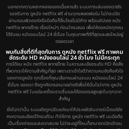
นอกจากความหลากหลายของเนื้อหาแล้ว ระบบการเล่นของเรายัง
Documentary สารคดี
72
รองรับการ ดูหนัง netflix ฟรี ผ่านทุกแพลตฟอร์ม ไม่ว่าจะเปิด
ผ่านคอมพิวเตอร์หรือมือถือก็ลื่นไหลไม่มีค้าง พร้อมอัปเดต หนัง
Drama ดราม่า
648
netflix พากย์ไทย เรื่องใหม่ๆ ก่อนใครเสมอ เพื่อให้คอหนังทุกคน
ได้รับชม หนังออนไลน์ 24 ชั่วโมง ในคุณภาพที่ดีที่สุดและสดใหม่อยู่
Dystopian
8
ตลอดเวลา
Emotional
52
พบกับสิ่งที่ดีที่สุดกับการ ดูหนัง netflix ฟรี ภาพคม
ชัดระดับ HD หนังออนไลน์ 24 ชั่วโมง ไม่มีกระตุก
Epic มหากาพย์
16
การได้ชม หนัง netflix พากย์ไทย ในความละเอียดระดับ HD คือสิ่ง
ที่พวกเราให้ความสำคัญที่สุด เพราะเราเข้าใจดีว่าความคมชัดคือหัวใจ
Erotic
7
ของการดูหนัง ทุกเรื่องที่คุณเลือกชมผ่านระบบ หนังออนไลน์ 24
ชั่วโมง ของเรา จึงถูกคัดกรองมาอย่างดีเพื่อให้มั่นใจว่าการ ดูหนัง
Family ครอบครัว
150
netflix ฟรี ในแต่ละครั้งจะราบรื่นและได้อรรถรสสูงสุดในทุกฉาก
สำคัญ
Fantasy จินตนาการ
192
ยิ่งไปกว่านั้น ระบบยังถูกปรับแต่งมาให้ประหยัดอินเทอร์เน็ตแต่ยัง
Fiction
4
คงความละเอียดไว้ครบถ้วน ทำให้การ ดูหนัง netflix ฟรี บนมือถือ
เป็นเรื่องง่ายและสะดวกสบาย ไม่ว่าจะอยู่ที่ไหนก็สามารถเปิดเข้าชม
Gothic
5