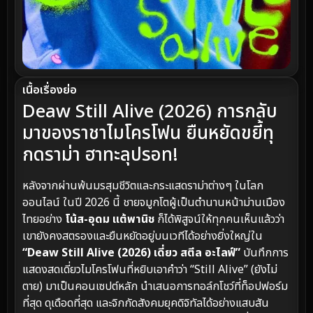
เนื้อเรื่องย่อ
Deaw Still Alive (2026) การกลับ
มาของราชาไมโครโฟน ยืนหยัดขยี้ทุ
กดราม่า ฮาทะลุปรอท!
หลังจากผ่านพ้นมรสุมชีวิตและกระแสดราม่าต่างๆ ในโลก
ออนไลน์ ในปี 2026 นี้ ชายจมูกโตผู้เป็นตำนานหน้าม่านเมือง
ไทยอย่าง
โน้ส-อุดม แต้พานิช
ก็ได้พิสูจน์ให้ทุกคนเห็นแล้วว่า
เขายังคงสตรองและยืนหยัดอยู่บนเวทีได้อย่างยิ่งใหญ่ใน
“Deaw Still Alive (2026) เดี่ยว สตีล อะไลฟ์”
บันทึกการ
แสดงสดเดี่ยวไมโครโฟนที่หยิบเอาคำว่า “Still Alive” (ยังไม่
ตาย) มาเป็นคอนเซปต์หลัก นำเสนอการทอล์กโชว์ที่ท็อปฟอร์ม
ที่สุด ดุเดือดที่สุด และจิกกัดสังคมยุคดิจิทัลได้อย่างแสบสัน