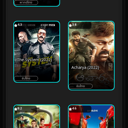
แฮร์รี่ งานฝีมือเบื้องหลัง
พากย์ไทย
โลกเวทมนตร์
4.3
3.8
The System (2022)
Acharya (2022)
ซับไทย
ซับไทย
9.2
4.6