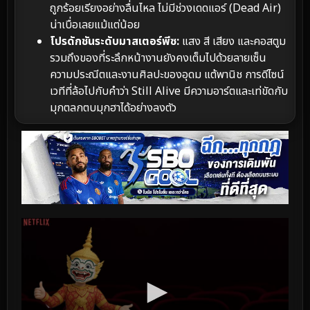
ถูกร้อยเรียงอย่างลื่นไหล ไม่มีช่วงเดดแอร์ (Dead Air)
น่าเบื่อเลยแม้แต่น้อย
โปรดักชันระดับมาสเตอร์พีซ:
แสง สี เสียง และคอสตูม
รวมถึงของที่ระลึกหน้างานยังคงเต็มไปด้วยลายเซ็น
ความประณีตและงานศิลปะของอุดม แต้พานิช การดีไซน์
เวทีที่ล้อไปกับคำว่า Still Alive มีความอาร์ตและเท่ขัดกับ
มุกตลกตบมุกฮาได้อย่างลงตัว