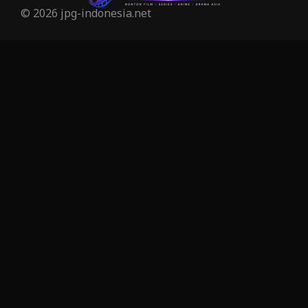
Inspirational แรงบันดาลใจ
27
© 2026 jpg-indonesia.net
Investigation
27
iQIYI
41
Kids
6
LGBTQ
6
Love
50
Martial
3
Martial Arts
25
marvel
7
Melodrama
2