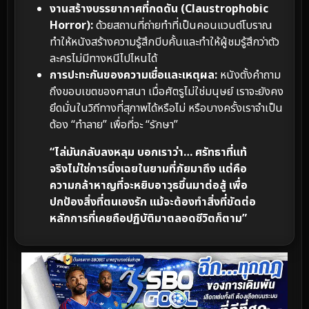
งานสร้างบรรยากาศที่กดดัน (Claustrophobic
Horror):
ด้วยสถานที่ถ่ายทำที่เป็นคอนแวนต์โบราณ
ทำให้หนังสร้างความรู้สึกบีบคั้นและทำให้ผู้ชมรู้สึกว่าตัว
ละครไม่มีทางหนีไปไหนได้
การปะทะกันของความเชื่อและเหตุผล:
หนังตั้งคำถาม
ถึงขอบเขตของศาสนา เมื่อศัตรูไม่ใช่มนุษย์ เราจะยังคง
ยึดมั่นในวิถีทางที่สุภาพได้หรือไม่ หรือบางครั้งเราจำเป็น
ต้อง “ทำลาย” เพื่อที่จะ “รักษา”
“ไล่มันกลับลงหลุม บอกเราว่า… ศรัทธาที่แท้
จริงไม่ใช่การนิ่งเฉยในยามที่ภัยมาถึง แต่คือ
ความกล้าหาญที่จะหยิบอาวุธขึ้นมาต่อสู้ เพื่อ
ปกป้องสิ่งที่ตนเองรัก แม้จะต้องทำสิ่งที่ขัดต่อ
หลักการที่เคยถือปฏิบัติมาตลอดชีวิตก็ตาม”