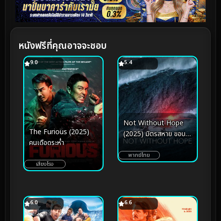
หนังฟรีที่คุณอาจจะชอบ
9.0
5.4
Not Without Hope
The Furious (2025)
(2025) มิตรสหาย ขอบ
คนเดือดระห่ำ
ฟ้า ความหวัง
พากย์ไทย
เสียงโรง
6.0
6.6