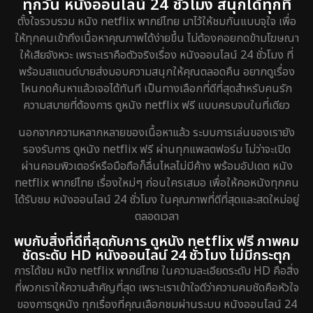
ทุกวัน หนังออนไลน์ 24 ชั่วโมง สนุกได้ทุกที่
Detective สืบสวน
40
ตั้งใจรวบรวม หนัง netflix พากย์ไทย มาไว้ให้ชมกันแบบจุใจ เพื่อ
ให้ทุกคนเข้าถึงเนื้อหาคุณภาพได้ง่ายขึ้น ไม่ต้องคอยกดข้ามโฆษณา
Disaster
4
ให้เสียจังหวะ เพราะเราคือตัวจริงเรื่อง หนังออนไลน์ 24 ชั่วโมง ที่
พร้อมสแตนด์บายส่งมอบความสนุกให้คุณตลอดคืน อยากดูเรื่อง
Disney+
14
ไหนกดค้นหาแล้วเจอได้ทันที เป็นทางเลือกที่ดีที่สุดสำหรับคนรัก
ความสบายที่ต้องการ ดูหนัง netflix ฟรี แบบครบจบในที่เดียว
Documentary สารคดี
67
นอกจากความหลากหลายของเนื้อหาแล้ว ระบบการเล่นของเรายัง
Drama ดราม่า
608
รองรับการ ดูหนัง netflix ฟรี ผ่านทุกแพลตฟอร์ม ไม่ว่าจะเปิด
ผ่านคอมพิวเตอร์หรือมือถือก็ลื่นไหลไม่มีค้าง พร้อมอัปเดต หนัง
Dystopian
8
netflix พากย์ไทย เรื่องใหม่ๆ ก่อนใครเสมอ เพื่อให้คอหนังทุกคน
ได้รับชม หนังออนไลน์ 24 ชั่วโมง ในคุณภาพที่ดีที่สุดและสดใหม่อยู่
Emotional
52
ตลอดเวลา
Epic มหากาพย์
16
พบกับสิ่งที่ดีที่สุดกับการ ดูหนัง netflix ฟรี ภาพคม
ชัดระดับ HD หนังออนไลน์ 24 ชั่วโมง ไม่มีกระตุก
Erotic
7
การได้ชม หนัง netflix พากย์ไทย ในความละเอียดระดับ HD คือสิ่ง
ที่พวกเราให้ความสำคัญที่สุด เพราะเราเข้าใจดีว่าความคมชัดคือหัวใจ
Family ครอบครัว
143
ของการดูหนัง ทุกเรื่องที่คุณเลือกชมผ่านระบบ หนังออนไลน์ 24