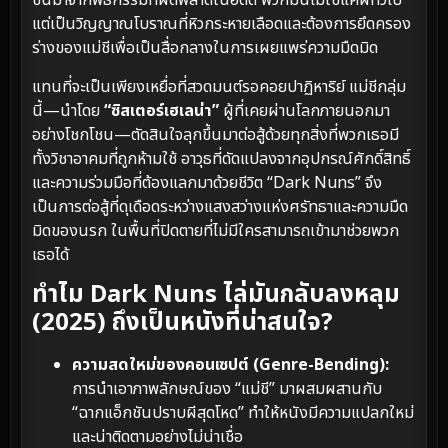
ขึ้นมาจากพิธีกรรมที่ผิดพลาดในอดีต พวกมันไม่ใช่แค่ผีทั่วไป
แต่เป็นวิญญาณโบราณที่หิวกระหายเลือดและต้องการยึดครอง
ร่างของแม่ชีเพื่อเป็นสื่อกลางในการเผยแพร่ความมืดมิด
แทนที่จะเป็นเพียงเหยื่อที่สวดมนต์รอคอยปาฏิหาริย์ แม่ชีกลุ่ม
นี้—นำโดย
“ซิสเตอร์เฮเลน่า”
ผู้ที่เคยผ่านโลกภายนอกมา
อย่างโชกโชน—ตัดสินใจลุกขึ้นมาต่อสู้ด้วยทุกสิ่งที่พวกเธอมี
ทั้งวิชาอาคมที่ถูกห้ามใช้ อาวุธที่ดัดแปลงจากอุปกรณ์ศักดิ์สิทธิ์
และความร่วมมือที่ต้องแลกมาด้วยชีวิต “Dark Nuns” จึง
เป็นการต่อสู้ที่ดุเดือดระหว่างแสงสว่างแห่งศรัทธาและความมืด
มิดของนรก ในพื้นที่ปิดตายที่ไม่มีใครสามารถเข้ามาช่วยพวก
เธอได้
ทำไม Dark Nuns ไล่มันกลับลงหลุม
(2025) ถึงเป็นหนังที่น่าสนใจ?
ความสดใหม่ของคอนเซปต์ (Genre-Bending):
การนำเอาภาพลักษณ์ของ “แม่ชี” มาผสมผสานกับ
“ฉากแอ็กชันปราบผีสุดโหด” ทำให้หนังมีความแปลกใหม่
และน่าติดตามอย่างไม่น่าเชื่อ