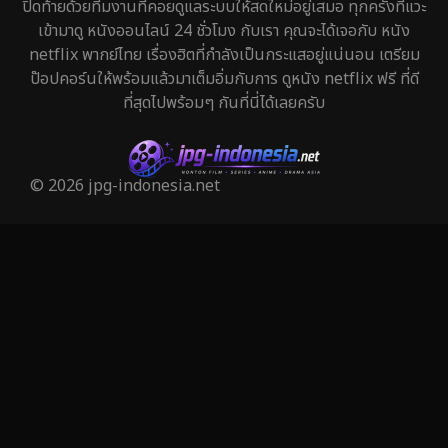
ปิดท้ายด้วยทีมงานที่คอยดูแลระบบให้สดใหม่อยู่เสมอ ทุกครั้งที่แวะ
เข้ามาดู หนังออนไลน์ 24 ชั่วโมง กับเรา คุณจะได้เจอกับ หนัง
Horror สยองขวัญ
291
netflix พากย์ไทย เรื่องฮิตที่กำลังเป็นกระแสอยู่แน่นอน เตรียม
ป๊อปคอร์นให้พร้อมแล้วมาเต็มอิ่มกับการ ดูหนัง netflix ฟรี ที่ดี
Human
29
ที่สุดไปพร้อมๆ กันที่นี่ได้เลยครับ
Inspirational แรงบันดาลใจ
27
Investigation
27
© 2026 jpg-indonesia.net
iQIYI
16
Kids
6
LGBTQ
6
Love
50
Martial
3