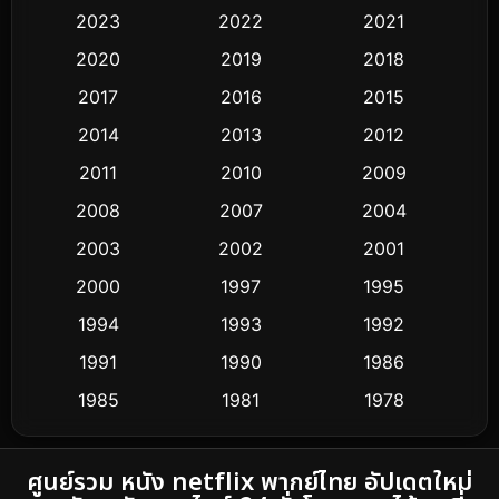
Black Comedy
25
2023
2022
2021
Classic หนังคลาสสิก
3
2020
2019
2018
2017
2016
2015
Comedy ตลก
323
2014
2013
2012
Coming-of-age ชีวิตวัยรุ่น
32
2011
2010
2009
Conspiracy
2
2008
2007
2004
2003
2002
2001
Crime อาชญากรรม
263
2000
1997
1995
Cult Film
4
1994
1993
1992
Culture
1991
1990
1986
16
1985
1981
1978
Dance เต้น
3
1974
Detective สืบสวน
5
ศูนย์รวม หนัง netflix พากย์ไทย อัปเดตใหม่