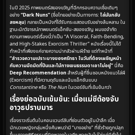
ในปี 2025 ภาพยนตร์สยองขวัญที่ฉีกกรอบความเชื่อเดิมๆ
อย่าง
“Dark Nuns”
(ชื่อไทยอย่างเป็นทางการ:
ไล่มันกลับ
ลงหลุม
) กลายเป็นหนังที่ได้รับกระแสตอบรับอย่างล้นหลาม ใน
ฐานะนักวิจารณ์ภาพยนตร์แอ็กชัน-สยองขวัญ ผมขอจำกัด
ความภาพยนตร์เรื่องนี้ว่าเป็น “A Visceral, Faith-Bending,
and High-Stakes Exorcism Thriller” หนังเรื่องนี้ไม่ได้
ทำหน้าที่เพียงแค่ขายความน่ากลัวผ่านผีร้าย แต่ทำหน้าที่
“สำรวจความเปราะบางของศรัทธา ในวันที่ต้องเผชิญหน้า
กับความมืดมิดที่ปืนและไม้กางเขนธรรมดาเอาไม่อยู่”
นี่คือ
Deep Recommendation
สำหรับผู้ที่ชื่นชอบหนังแนวไล่ผี
(Exorcism) ที่มีความดุดันและเน้นแอ็กชันแบบ
Constantine
หรือ
The Nun
ในเวอร์ชันที่เข้มข้นกว่า
เรื่องย่อฉบับเข้มข้น: เมื่อแม่ชีต้องจับ
อาวุธปราบมาร
เรื่องราวเริ่มต้นในคอนแวนต์ลับที่ซ่อนตัวอยู่ในป่าลึก เมื่อ
นักบวชหญิงกลุ่มหนึ่งค้นพบว่ามี “บางอย่าง” ที่ชั่วร้ายถูกปลุก