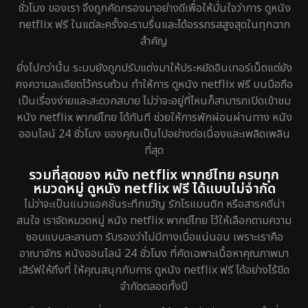
ชั่วโมง ของเรา จึงถูกคัดกรองมาอย่างดีเพื่อให้มั่นใจว่าการ ดูหนัง
Fantasy จินตนาการ
170
netflix ฟรี ในแต่ละครั้งจะราบรื่นและได้อรรถรสสูงสุดในทุกฉาก
สำคัญ
Fiction
4
ยิ่งไปกว่านั้น ระบบยังถูกปรับแต่งมาให้ประหยัดอินเทอร์เน็ตแต่ยัง
Gothic
5
คงความละเอียดไว้ครบถ้วน ทำให้การ ดูหนัง netflix ฟรี บนมือถือ
เป็นเรื่องง่ายและสะดวกสบาย ไม่ว่าจะอยู่ที่ไหนก็สามารถเปิดเข้าชม
Grief
2
หนัง netflix พากย์ไทย ได้ทันที ช่วยให้การพักผ่อนผ่านทาง หนัง
ออนไลน์ 24 ชั่วโมง ของคุณเป็นไปอย่างต่อเนื่องและเพลิดเพลิน
HBO GO
1
ที่สุด
รวมที่สุดของ หนัง netflix พากย์ไทย ครบทุก
HBO Max
1
หมวดหมู่ ดูหนัง netflix ฟรี ได้แบบไม่จำกัด
ไม่ว่าจะเป็นแนวแอคชั่นระทึกขวัญ รักโรแมนติก หรือสารคดีน่า
Heist
5
สนใจ เราจัดหมวดหมู่ หนัง netflix พากย์ไทย ไว้ให้เลือกตามความ
ชอบแบบละลานตา รับรองว่าไม่มีทางเบื่อแน่นอน เพราะเราคือ
Historical
25
อาณาจักร หนังออนไลน์ 24 ชั่วโมง ที่คัดเฉพาะเนื้อหาคุณภาพมา
เสิร์ฟให้ถึงที่ ให้คุณสนุกกับการ ดูหนัง netflix ฟรี ได้อย่างไร้ขีด
History ประวัติศาสตร์
42
จำกัดตลอดทั้งปี
Holiday
1