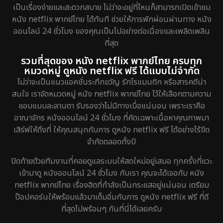
เป็นเรื่องง่ายและสะดวกสบาย ไม่ว่าจะอยู่ที่ไหนก็สามารถเปิดเข้าชม
Gothic
5
หนัง netflix พากย์ไทย ได้ทันที ช่วยให้การพักผ่อนผ่านทาง หนัง
ออนไลน์ 24 ชั่วโมง ของคุณเป็นไปอย่างต่อเนื่องและเพลิดเพลิน
Grief
2
ที่สุด
รวมที่สุดของ หนัง netflix พากย์ไทย ครบทุก
HBO GO
7
หมวดหมู่ ดูหนัง netflix ฟรี ได้แบบไม่จำกัด
ไม่ว่าจะเป็นแนวแอคชั่นระทึกขวัญ รักโรแมนติก หรือสารคดีน่า
HBO Max
1
สนใจ เราจัดหมวดหมู่ หนัง netflix พากย์ไทย ไว้ให้เลือกตามความ
ชอบแบบละลานตา รับรองว่าไม่มีทางเบื่อแน่นอน เพราะเราคือ
Heist
5
อาณาจักร หนังออนไลน์ 24 ชั่วโมง ที่คัดเฉพาะเนื้อหาคุณภาพมา
เสิร์ฟให้ถึงที่ ให้คุณสนุกกับการ ดูหนัง netflix ฟรี ได้อย่างไร้ขีด
Historical
25
จำกัดตลอดทั้งปี
History ประวัติศาสตร์
45
ปิดท้ายด้วยทีมงานที่คอยดูแลระบบให้สดใหม่อยู่เสมอ ทุกครั้งที่แวะ
เข้ามาดู หนังออนไลน์ 24 ชั่วโมง กับเรา คุณจะได้เจอกับ หนัง
Holiday
1
netflix พากย์ไทย เรื่องฮิตที่กำลังเป็นกระแสอยู่แน่นอน เตรียม
ป๊อปคอร์นให้พร้อมแล้วมาเต็มอิ่มกับการ ดูหนัง netflix ฟรี ที่ดี
Horror สยองขวัญ
320
ที่สุดไปพร้อมๆ กันที่นี่ได้เลยครับ
Human
29