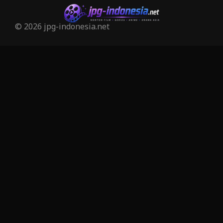
Inspirational แรงบันดาลใจ
27
© 2026 jpg-indonesia.net
Investigation
27
iQIYI
37
Kids
6
LGBTQ
6
Love
50
Martial
3
Martial Arts
25
marvel
7