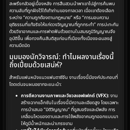
สะพรึงกลัวอยู่เบื้องหลัง การสืบสวนนำพาเขาไปสู่การค้นพบ
ความลับที่ถูกฝังไว้ใต้เถ้าถ่านของกาลเวลา เมื่อเขาต้องเลือก
ระหว่าง “ความถูกต้องตามกฎหมาย” หรือ “การมอบความ
ยุติธรรมที่แท้จริงให้แก่ดวงวิญญาณที่ถูกกระทำ” การปะทะกัน
ด้วยวิชาอาคมและการฟาดฟันด้วยดาบในสมรภูมิวิญญาณจึง
อุบัติขึ้น เพื่อทวงคืนสันติสุขก่อนที่เมืองทั้งเมืองจะจมลงสู่
ความมืดมิด
มุมมองนักวิจารณ์: ทำไมผลงานเรื่องนี้
ถึงเปี่ยมด้วยเสน่ห์?
สำหรับแฟนหนังแนวแฟนตาซีจีน งานเรื่องนี้มีองค์ประกอบที่
โดดเด่นจนผมอยากจะแนะนำ:
การตีความงานภาพและวิชวลเอฟเฟกต์ (VFX):
งาน
สร้างฉากแอ็กชันในเรื่องนี้มีความละเอียดสูง โดยเฉพาะ
การนำเสนอ “มิติวิญญาณ” ที่ดูสมจริงและมีพลัง การ
เคลื่อนไหวของดาบและการใช้พลังอาคมถูกออกแบบมา
ให้ดูมีน้ำหนักและน่าเกรงขาม