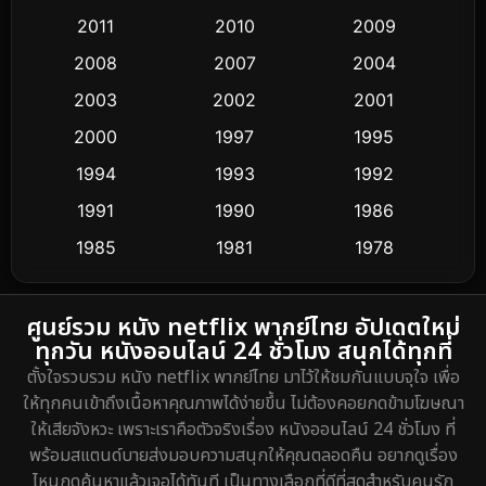
Coming-of-age ชีวิตวัยรุ่น
32
2011
2010
2009
Conspiracy
2
2008
2007
2004
2003
2002
2001
Crime อาชญากรรม
284
2000
1997
1995
Cult Film
4
1994
1993
1992
Culture
1991
1990
1986
16
1985
1981
1978
Dance เต้น
3
1974
DC
2
ศูนย์รวม หนัง netflix พากย์ไทย อัปเดตใหม่
ทุกวัน หนังออนไลน์ 24 ชั่วโมง สนุกได้ทุกที่
Detective สืบสวน
5
ตั้งใจรวบรวม หนัง netflix พากย์ไทย มาไว้ให้ชมกันแบบจุใจ เพื่อ
ให้ทุกคนเข้าถึงเนื้อหาคุณภาพได้ง่ายขึ้น ไม่ต้องคอยกดข้ามโฆษณา
Detective สืบสวน
40
ให้เสียจังหวะ เพราะเราคือตัวจริงเรื่อง หนังออนไลน์ 24 ชั่วโมง ที่
พร้อมสแตนด์บายส่งมอบความสนุกให้คุณตลอดคืน อยากดูเรื่อง
Disaster
4
ไหนกดค้นหาแล้วเจอได้ทันที เป็นทางเลือกที่ดีที่สุดสำหรับคนรัก