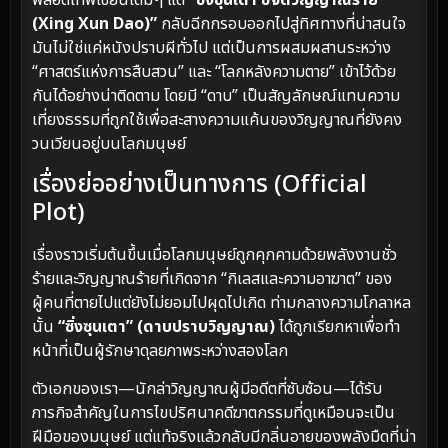
พล็อตเทพเซียนเดิมๆ แต่
“ซิ่งซุนเตา ขจัดวิญญาณร้าย
(Xing Xun Dao)”
กลับฉีกกรอบออกไปสู่ทิศทางที่น่าสนใจ
มันไม่ใช่แค่หนังปราบผีทั่วไป แต่เป็นการผสมผสานระหว่าง
“ศาสตร์แห่งการสืบสวน” และ “โลกหลังความตาย” เข้าไว้ด้วย
กันได้อย่างน่าติดตาม โดยมี “ดาบ” เป็นสัญลักษณ์แทนความ
เที่ยงธรรมที่ถูกใช้เพื่อสะสางความแค้นของวิญญาณที่ยังคง
วนเวียนอยู่บนโลกมนุษย์
เรื่องย่ออย่างเป็นทางการ (Official
Plot)
เรื่องราวเริ่มต้นขึ้นเมื่อโลกมนุษย์ถูกคุกคามด้วยพลังงานชั่ว
ร้ายและวิญญาณร้ายที่เกิดจาก “กิเลสและความอาฆาต” ของ
ผู้คนที่ตายไปแต่ยังไม่ยอมไปผุดไปเกิด ท่ามกลางความโกลาหล
นั้น
“ซิ่งซุนเตา” (ดาบปราบวิญญาณ)
ได้ถูกเรียกหาเพื่อทำ
หน้าที่เป็นผู้รักษาดุลยภาพระหว่างสองโลก
ตัวเอกของเรา—นักล่าวิญญาณผู้มีอดีตที่ซับซ้อน—ได้รับ
ภารกิจสำคัญในการไขปริศนาคดีฆาตกรรมที่ดูเหมือนจะเป็น
ฝีมือของมนุษย์ แต่แท้จริงแล้วกลับมีกลิ่นอายของพลังมืดที่น่า