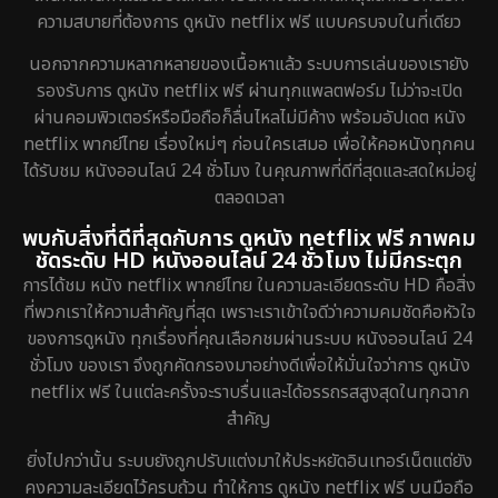
ความสบายที่ต้องการ ดูหนัง netflix ฟรี แบบครบจบในที่เดียว
Disney+
18
นอกจากความหลากหลายของเนื้อหาแล้ว ระบบการเล่นของเรายัง
Documentary สารคดี
72
รองรับการ ดูหนัง netflix ฟรี ผ่านทุกแพลตฟอร์ม ไม่ว่าจะเปิด
ผ่านคอมพิวเตอร์หรือมือถือก็ลื่นไหลไม่มีค้าง พร้อมอัปเดต หนัง
Drama ดราม่า
643
netflix พากย์ไทย เรื่องใหม่ๆ ก่อนใครเสมอ เพื่อให้คอหนังทุกคน
ได้รับชม หนังออนไลน์ 24 ชั่วโมง ในคุณภาพที่ดีที่สุดและสดใหม่อยู่
Dystopian
8
ตลอดเวลา
Emotional
52
พบกับสิ่งที่ดีที่สุดกับการ ดูหนัง netflix ฟรี ภาพคม
ชัดระดับ HD หนังออนไลน์ 24 ชั่วโมง ไม่มีกระตุก
Epic มหากาพย์
16
การได้ชม หนัง netflix พากย์ไทย ในความละเอียดระดับ HD คือสิ่ง
ที่พวกเราให้ความสำคัญที่สุด เพราะเราเข้าใจดีว่าความคมชัดคือหัวใจ
Erotic
7
ของการดูหนัง ทุกเรื่องที่คุณเลือกชมผ่านระบบ หนังออนไลน์ 24
ชั่วโมง ของเรา จึงถูกคัดกรองมาอย่างดีเพื่อให้มั่นใจว่าการ ดูหนัง
Family ครอบครัว
149
netflix ฟรี ในแต่ละครั้งจะราบรื่นและได้อรรถรสสูงสุดในทุกฉาก
สำคัญ
Fantasy จินตนาการ
189
ยิ่งไปกว่านั้น ระบบยังถูกปรับแต่งมาให้ประหยัดอินเทอร์เน็ตแต่ยัง
Fiction
4
คงความละเอียดไว้ครบถ้วน ทำให้การ ดูหนัง netflix ฟรี บนมือถือ