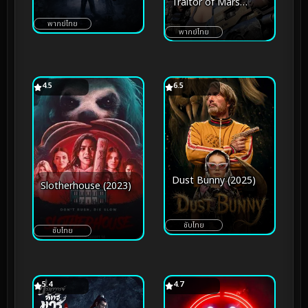
Traitor of Mars
(2023) โหด เห็น หมี
(2017) สงครามหมื่นขา
พากย์ไทย
ล่าล้างจักรวาล
พากย์ไทย
4.5
6.5
Dust Bunny (2025)
Slotherhouse (2023)
ซับไทย
ซับไทย
5.4
4.7