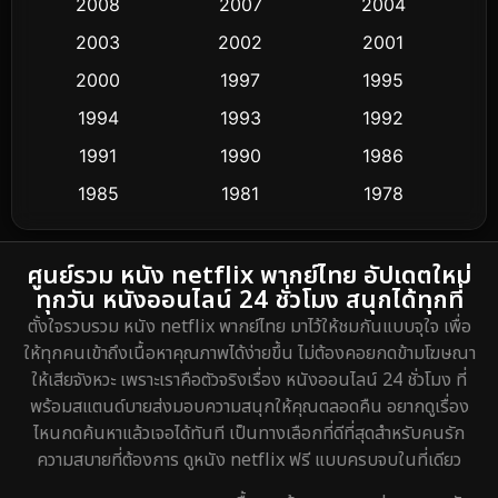
Conspiracy
2
2008
2007
2004
2003
2002
2001
Crime อาชญากรรม
292
2000
1997
1995
Cult Film
4
1994
1993
1992
Culture
1991
1990
1986
16
1985
1981
1978
Dance เต้น
3
1974
DC
2
ศูนย์รวม หนัง netflix พากย์ไทย อัปเดตใหม่
ทุกวัน หนังออนไลน์ 24 ชั่วโมง สนุกได้ทุกที่
Detective สืบสวน
40
ตั้งใจรวบรวม หนัง netflix พากย์ไทย มาไว้ให้ชมกันแบบจุใจ เพื่อ
ให้ทุกคนเข้าถึงเนื้อหาคุณภาพได้ง่ายขึ้น ไม่ต้องคอยกดข้ามโฆษณา
Detective สืบสวน
5
ให้เสียจังหวะ เพราะเราคือตัวจริงเรื่อง หนังออนไลน์ 24 ชั่วโมง ที่
พร้อมสแตนด์บายส่งมอบความสนุกให้คุณตลอดคืน อยากดูเรื่อง
Disaster
4
ไหนกดค้นหาแล้วเจอได้ทันที เป็นทางเลือกที่ดีที่สุดสำหรับคนรัก
ความสบายที่ต้องการ ดูหนัง netflix ฟรี แบบครบจบในที่เดียว
Disney+
21