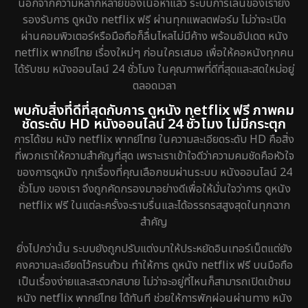
นอกจากความหลากหลายของเนื้อหาแล้ว ระบบการเล่นของเรายัง
Documentary สารคดี
73
รองรับการ ดูหนัง netflix ฟรี ผ่านทุกแพลตฟอร์ม ไม่ว่าจะเปิด
ผ่านคอมพิวเตอร์หรือมือถือก็ลื่นไหลไม่มีค้าง พร้อมอัปเดต หนัง
Drama ดราม่า
657
netflix พากย์ไทย เรื่องใหม่ๆ ก่อนใครเสมอ เพื่อให้คอหนังทุกคน
ได้รับชม หนังออนไลน์ 24 ชั่วโมง ในคุณภาพที่ดีที่สุดและสดใหม่อยู่
Dystopian
8
ตลอดเวลา
Emotional
52
พบกับสิ่งที่ดีที่สุดกับการ ดูหนัง netflix ฟรี ภาพคม
ชัดระดับ HD หนังออนไลน์ 24 ชั่วโมง ไม่มีกระตุก
Epic มหากาพย์
16
การได้ชม หนัง netflix พากย์ไทย ในความละเอียดระดับ HD คือสิ่ง
ที่พวกเราให้ความสำคัญที่สุด เพราะเราเข้าใจดีว่าความคมชัดคือหัวใจ
Erotic
7
ของการดูหนัง ทุกเรื่องที่คุณเลือกชมผ่านระบบ หนังออนไลน์ 24
ชั่วโมง ของเรา จึงถูกคัดกรองมาอย่างดีเพื่อให้มั่นใจว่าการ ดูหนัง
Family ครอบครัว
151
netflix ฟรี ในแต่ละครั้งจะราบรื่นและได้อรรถรสสูงสุดในทุกฉาก
สำคัญ
Fantasy จินตนาการ
200
ยิ่งไปกว่านั้น ระบบยังถูกปรับแต่งมาให้ประหยัดอินเทอร์เน็ตแต่ยัง
Fiction
4
คงความละเอียดไว้ครบถ้วน ทำให้การ ดูหนัง netflix ฟรี บนมือถือ
เป็นเรื่องง่ายและสะดวกสบาย ไม่ว่าจะอยู่ที่ไหนก็สามารถเปิดเข้าชม
Gothic
5
หนัง netflix พากย์ไทย ได้ทันที ช่วยให้การพักผ่อนผ่านทาง หนัง