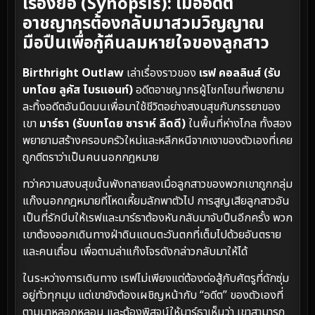
เรื่องย่อ (Synopsis): เมื่ออดีต
อาชญากรต้องกลับมาสวมวิญญาณ
มือปืนเพื่อกู้คืนลมหายใจของลูกสาว
Birthright Outlaw
เล่าเรื่องราวของ
เรฟ คอลลินส์ (รับ
บทโดย ลูคัส ไบรแอนท์)
อดีตอาชญากรผู้โชกโชนที่พยายาม
ละทิ้งอดีตอันมืดมนเพื่อมาใช้ชีวิตอย่างสงบสุขกับภรรยาของ
เขา
มาร์ธา (รับบทโดย ซาราห์ ลีดดี)
ในพื้นที่ห่างไกล ทั้งสอง
พยายามสร้างครอบครัวใหม่และหลีกหนีจากเงาของตัวเองที่เคย
ถูกตีตราว่าเป็นคนนอกกฎหมาย
ทว่าความสงบสุขนั้นพังทลายลงเมื่อลูกสาวของพวกเขาถูกกลุ่ม
แก๊งนอกกฎหมายที่โหดเหี้ยมลักพาตัวไป การสูญเสียลูกสาวอัน
เป็นที่รักบีบให้เรฟและมาร์ธาต้องหันกลับมาจับปืนอีกครั้ง พวก
เขาต้องออกเดินทางฝ่าดินแดนตะวันตกที่เต็มไปด้วยอันตราย
และคนเถื่อน เพื่อตามล่าแก๊งโจรดังกล่าวกลับมาให้ได้
ในระหว่างการเดินทาง เรฟไม่เพียงแต่ต้องต่อสู้กับศัตรูที่ดักซุ่ม
อยู่ทั่วทุกมุม แต่เขายังต้องเผชิญหน้ากับ “อดีต” ของตัวเองที่
ตามมาหลอกหลอน และต้องพิสูจน์ให้มาร์ธาเห็นว่า เขาสามารถ