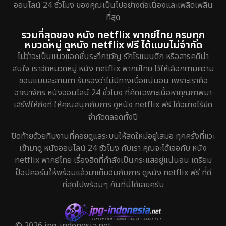
ออนไลน์ 24 ชั่วโมง ของคุณเป็นไปอย่างต่อเนื่องและเพลิดเพลิน
Grief
2
ที่สุด
รวมที่สุดของ หนัง netflix พากย์ไทย ครบทุก
HBO GO
8
หมวดหมู่ ดูหนัง netflix ฟรี ได้แบบไม่จำกัด
ไม่ว่าจะเป็นแนวแอคชั่นระทึกขวัญ รักโรแมนติก หรือสารคดีน่า
HBO Max
1
สนใจ เราจัดหมวดหมู่ หนัง netflix พากย์ไทย ไว้ให้เลือกตามความ
ชอบแบบละลานตา รับรองว่าไม่มีทางเบื่อแน่นอน เพราะเราคือ
Heist
5
อาณาจักร หนังออนไลน์ 24 ชั่วโมง ที่คัดเฉพาะเนื้อหาคุณภาพมา
เสิร์ฟให้ถึงที่ ให้คุณสนุกกับการ ดูหนัง netflix ฟรี ได้อย่างไร้ขีด
Historical
25
จำกัดตลอดทั้งปี
History ประวัติศาสตร์
46
ปิดท้ายด้วยทีมงานที่คอยดูแลระบบให้สดใหม่อยู่เสมอ ทุกครั้งที่แวะ
เข้ามาดู หนังออนไลน์ 24 ชั่วโมง กับเรา คุณจะได้เจอกับ หนัง
Holiday
1
netflix พากย์ไทย เรื่องฮิตที่กำลังเป็นกระแสอยู่แน่นอน เตรียม
ป๊อปคอร์นให้พร้อมแล้วมาเต็มอิ่มกับการ ดูหนัง netflix ฟรี ที่ดี
Horror สยองขวัญ
326
ที่สุดไปพร้อมๆ กันที่นี่ได้เลยครับ
Human
29
Inspirational แรงบันดาลใจ
27