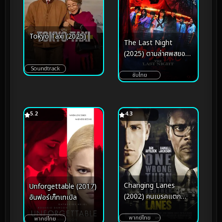
Tokyo Taxi (2025)
The Last Night
(2025) ตามล่าศพสยอง
คืนสุดท้าย
Soundtrack
ซับไทย
5.2
4.3
Changing Lanes
Unforgettable (2017)
(2002) คนเบรคแตก
อันฟอร์เก็ทเทเบิล
กระแทกคน
พากย์ไทย
พากย์ไทย