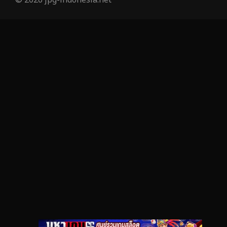
© 2026 jpg-indonesia.net
Investigation
27
iQIYI
46
Kids
6
LGBTQ
6
Love
50
Martial
3
Martial Arts
25
marvel
8
Melodrama
2