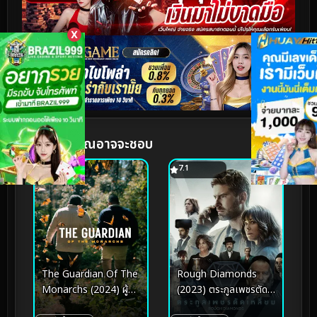
X
หนังฟรีที่คุณอาจจะชอบ
7.7
7.1
The Guardian Of The
Rough Diamonds
Monarchs (2024) ผู้
(2023) ตระกูลเพชรตัด
พิทักษ์ผีเสื้อ
เหลี่ยม