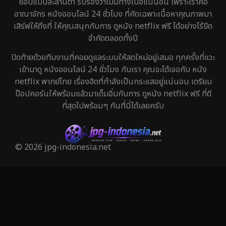
ชอบแบบละลานตา รับรองว่าไม่มีทางเบื่อแน่นอน เพราะเราคือ
Heist
5
อาณาจักร หนังออนไลน์ 24 ชั่วโมง ที่คัดเฉพาะเนื้อหาคุณภาพมา
เสิร์ฟให้ถึงที่ ให้คุณสนุกกับการ ดูหนัง netflix ฟรี ได้อย่างไร้ขีด
Historical
25
จำกัดตลอดทั้งปี
History ประวัติศาสตร์
45
ปิดท้ายด้วยทีมงานที่คอยดูแลระบบให้สดใหม่อยู่เสมอ ทุกครั้งที่แวะ
เข้ามาดู หนังออนไลน์ 24 ชั่วโมง กับเรา คุณจะได้เจอกับ หนัง
Holiday
1
netflix พากย์ไทย เรื่องฮิตที่กำลังเป็นกระแสอยู่แน่นอน เตรียม
ป๊อปคอร์นให้พร้อมแล้วมาเต็มอิ่มกับการ ดูหนัง netflix ฟรี ที่ดี
Horror สยองขวัญ
325
ที่สุดไปพร้อมๆ กันที่นี่ได้เลยครับ
Human
29
Inspirational แรงบันดาลใจ
27
© 2026 jpg-indonesia.net
Investigation
27
iQIYI
41
Kids
6