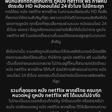
พบกับสิ่งที่ดีที่สุดกับการ ดูหนัง netflix ฟรี ภาพคม
ชัดระดับ HD หนังออนไลน์ 24 ชั่วโมง ไม่มีกระตุก
Epic มหากาพย์
16
การได้ชม หนัง netflix พากย์ไทย ในความละเอียดระดับ HD คือสิ่ง
ที่พวกเราให้ความสำคัญที่สุด เพราะเราเข้าใจดีว่าความคมชัดคือหัวใจ
Erotic
7
ของการดูหนัง ทุกเรื่องที่คุณเลือกชมผ่านระบบ หนังออนไลน์ 24
ชั่วโมง ของเรา จึงถูกคัดกรองมาอย่างดีเพื่อให้มั่นใจว่าการ ดูหนัง
Family ครอบครัว
150
netflix ฟรี ในแต่ละครั้งจะราบรื่นและได้อรรถรสสูงสุดในทุกฉาก
สำคัญ
Fantasy จินตนาการ
192
ยิ่งไปกว่านั้น ระบบยังถูกปรับแต่งมาให้ประหยัดอินเทอร์เน็ตแต่ยัง
Fiction
4
คงความละเอียดไว้ครบถ้วน ทำให้การ ดูหนัง netflix ฟรี บนมือถือ
เป็นเรื่องง่ายและสะดวกสบาย ไม่ว่าจะอยู่ที่ไหนก็สามารถเปิดเข้าชม
Gothic
5
หนัง netflix พากย์ไทย ได้ทันที ช่วยให้การพักผ่อนผ่านทาง หนัง
ออนไลน์ 24 ชั่วโมง ของคุณเป็นไปอย่างต่อเนื่องและเพลิดเพลิน
Grief
2
ที่สุด
รวมที่สุดของ หนัง netflix พากย์ไทย ครบทุก
HBO GO
8
หมวดหมู่ ดูหนัง netflix ฟรี ได้แบบไม่จำกัด
ไม่ว่าจะเป็นแนวแอคชั่นระทึกขวัญ รักโรแมนติก หรือสารคดีน่า
HBO Max
1
สนใจ เราจัดหมวดหมู่ หนัง netflix พากย์ไทย ไว้ให้เลือกตามความ