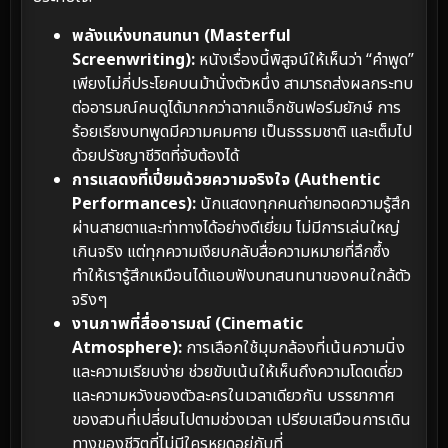
พลังแห่งบทสนทนา (Masterful
Screenwriting):
หนังเรื่องนี้พิสูจน์ให้เห็นว่า “คำพูด”
เพียงไม่กี่ประโยคบนม้านั่งตัวหนึ่ง สามารถส่งผลกระทบ
ต่ออารมณ์คนดูได้มากกว่าฉากแอ็กชันฟอร์มยักษ์ การ
ร้อยเรียงบทพูดมีความคมคาย เป็นธรรมชาติ และเต็มไป
ด้วยปรัชญาชีวิตที่จับต้องได้
การแสดงที่เปี่ยมด้วยความจริงใจ (Authentic
Performances):
นักแสดงทุกคนถ่ายทอดความรู้สึก
ผ่านสายตาและท่าทางได้อย่างดีเยี่ยม ไม่มีการเล่นใหญ่
เกินจริง แต่ทุกความเงียบกลับสื่อความหมายที่ลึกซึ้ง
ทำให้เรารู้สึกเหมือนได้แอบฟังบทสนทนาของคนใกล้ตัว
จริงๆ
งานภาพที่สื่ออารมณ์ (Cinematic
Atmosphere):
การเลือกใช้มุมกล้องที่เน้นความนิ่ง
และความเรียบง่าย ช่วยขับเน้นให้เห็นถึงความโดดเดี่ยว
และความหวังของตัวละครในเวลาเดียวกัน บรรยากาศ
ของสวนที่เปลี่ยนไปตามช่วงเวลา เปรียบเสมือนการเดิน
ทางของชีวิตที่ไม่มีใครหยุดอยู่กับที่