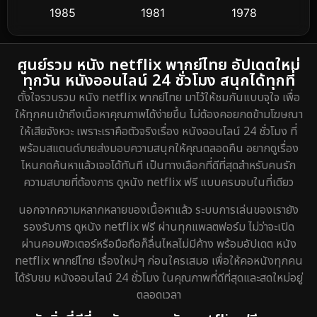
1985
1981
1978
Dance เต้น
3
1974
DC
2
ศูนย์รวม หนัง netflix พากย์ไทย อัปเดตใหม่
ทุกวัน หนังออนไลน์ 24 ชั่วโมง สนุกได้ทุกที่
Detective สืบสวน
5
ตั้งใจรวบรวม หนัง netflix พากย์ไทย มาไว้ให้ชมกันแบบจุใจ เพื่อ
ให้ทุกคนเข้าถึงเนื้อหาคุณภาพได้ง่ายขึ้น ไม่ต้องคอยกดข้ามโฆษณา
Detective สืบสวน
40
ให้เสียจังหวะ เพราะเราคือตัวจริงเรื่อง หนังออนไลน์ 24 ชั่วโมง ที่
พร้อมสแตนด์บายส่งมอบความสนุกให้คุณตลอดคืน อยากดูเรื่อง
Disaster
4
ไหนกดค้นหาแล้วเจอได้ทันที เป็นทางเลือกที่ดีที่สุดสำหรับคนรัก
ความสบายที่ต้องการ ดูหนัง netflix ฟรี แบบครบจบในที่เดียว
Disney+
20
นอกจากความหลากหลายของเนื้อหาแล้ว ระบบการเล่นของเรายัง
Documentary สารคดี
72
รองรับการ ดูหนัง netflix ฟรี ผ่านทุกแพลตฟอร์ม ไม่ว่าจะเปิด
ผ่านคอมพิวเตอร์หรือมือถือก็ลื่นไหลไม่มีค้าง พร้อมอัปเดต หนัง
Drama ดราม่า
648
netflix พากย์ไทย เรื่องใหม่ๆ ก่อนใครเสมอ เพื่อให้คอหนังทุกคน
ได้รับชม หนังออนไลน์ 24 ชั่วโมง ในคุณภาพที่ดีที่สุดและสดใหม่อยู่
Dystopian
8
ตลอดเวลา
Emotional
52