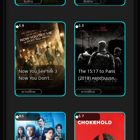
ซับไทย
ซับไทย
5.9
5.3
Now You See Me 3
The 15:17 to Paris
Now You Don’t
(2018) หยุดด่วนนรก
(2025) อาชญากลปล้น
15:17
โลก 3
พากย์ไทย
พากย์ไทย
6.5
5.7