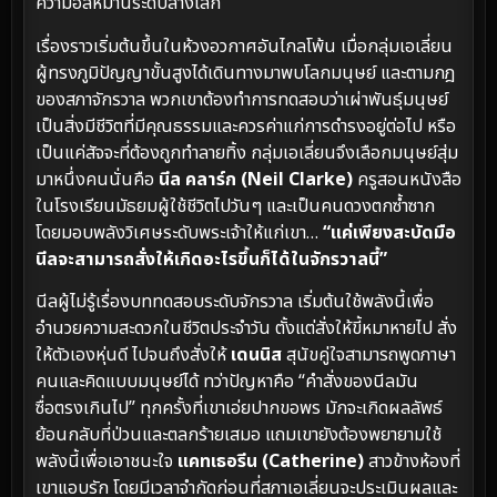
ความอลหม่านระดับล้างโลก
เรื่องราวเริ่มต้นขึ้นในห้วงอวกาศอันไกลโพ้น เมื่อกลุ่มเอเลี่ยน
ผู้ทรงภูมิปัญญาขั้นสูงได้เดินทางมาพบโลกมนุษย์ และตามกฎ
ของสภาจักรวาล พวกเขาต้องทำการทดสอบว่าเผ่าพันธุ์มนุษย์
เป็นสิ่งมีชีวิตที่มีคุณธรรมและควรค่าแก่การดำรงอยู่ต่อไป หรือ
เป็นแค่สัจจะที่ต้องถูกทำลายทิ้ง กลุ่มเอเลี่ยนจึงเลือกมนุษย์สุ่ม
มาหนึ่งคนนั่นคือ
นีล คลาร์ก (Neil Clarke)
ครูสอนหนังสือ
ในโรงเรียนมัธยมผู้ใช้ชีวิตไปวันๆ และเป็นคนดวงตกซ้ำซาก
โดยมอบพลังวิเศษระดับพระเจ้าให้แก่เขา…
“แค่เพียงสะบัดมือ
นีลจะสามารถสั่งให้เกิดอะไรขึ้นก็ได้ในจักรวาลนี้”
นีลผู้ไม่รู้เรื่องบททดสอบระดับจักรวาล เริ่มต้นใช้พลังนี้เพื่อ
อำนวยความสะดวกในชีวิตประจำวัน ตั้งแต่สั่งให้ขี้หมาหายไป สั่ง
ให้ตัวเองหุ่นดี ไปจนถึงสั่งให้
เดนนิส
สุนัขคู่ใจสามารถพูดภาษา
คนและคิดแบบมนุษย์ได้ ทว่าปัญหาคือ “คำสั่งของนีลมัน
ซื่อตรงเกินไป” ทุกครั้งที่เขาเอ่ยปากขอพร มักจะเกิดผลลัพธ์
ย้อนกลับที่ป่วนและตลกร้ายเสมอ แถมเขายังต้องพยายามใช้
พลังนี้เพื่อเอาชนะใจ
แคทเธอรีน (Catherine)
สาวข้างห้องที่
เขาแอบรัก โดยมีเวลาจำกัดก่อนที่สภาเอเลี่ยนจะประเมินผลและ