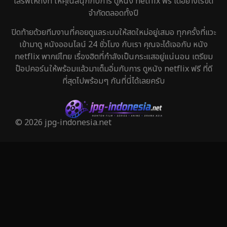
เสิร์ฟให้ถึงที่ ให้คุณสนุกกับการ ดูหนัง netflix ฟรี ได้อย่างไร้ขีด
Historical
25
จำกัดตลอดทั้งปี
History ประวัติศาสตร์
45
ปิดท้ายด้วยทีมงานที่คอยดูแลระบบให้สดใหม่อยู่เสมอ ทุกครั้งที่แวะ
เข้ามาดู หนังออนไลน์ 24 ชั่วโมง กับเรา คุณจะได้เจอกับ หนัง
Holiday
1
netflix พากย์ไทย เรื่องฮิตที่กำลังเป็นกระแสอยู่แน่นอน เตรียม
ป๊อปคอร์นให้พร้อมแล้วมาเต็มอิ่มกับการ ดูหนัง netflix ฟรี ที่ดี
Horror สยองขวัญ
325
ที่สุดไปพร้อมๆ กันที่นี่ได้เลยครับ
Human
29
Inspirational แรงบันดาลใจ
27
© 2026 jpg-indonesia.net
Investigation
27
iQIYI
41
Kids
6
LGBTQ
6