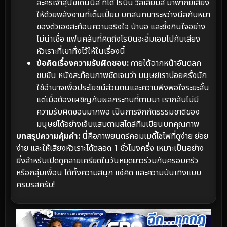
ละครเจ้าสุนัขเดนนิส ที่ได้ โรบิน วิลเลียมส์ มาพากย์เสียง
ให้ด้วยพลังงานที่เต็มเปี่ยม บทสนทนาระหว่างนีลกับหมา
ของตัวเองสะท้อนความจริงใจ บ้าบอ และซึ้งกินใจอย่าง
ไม่น่าเชื่อ แฟนคลับที่คิดถึงโรบินจะอิ่มเอมไปกับเสียง
หัวเราะที่เขาทิ้งไว้ให้ในเรื่องนี้
ข้อคิดเรื่องความรับผิดชอบ:
ภายใต้ฉากหน้าอันตลก
ขบขัน หนังสะท้อนภาพชัดเจนว่า มนุษย์เราบ่อยครั้งมัก
ใช้อำนาจเพื่อประโยชน์ส่วนตนและความพึงพอใจระยะสั้น
แต่เมื่อต้องเผชิญกับผลกระทบที่ตามมา เรากลับไม่มี
ความรับผิดชอบมากพอ เป็นการจิกกัดธรรมชาติของ
มนุษย์ได้อย่างเจ็บแสบตามสไตล์ทีมเขียนบทคุณภาพ
บทสรุปความคุ้มค่า:
นี่คือภาพยนตร์คอมเมดี้ไซไฟที่ดูง่าย ย่อย
ง่าย และให้เสียงหัวเราะได้ตลอด 1 ชั่วโมงครึ่ง เหมาะเป็นอย่าง
ยิ่งสำหรับเปิดดูคลายเครียดในวันหยุดยาวร่วมกับครอบครัว
หรือกลุ่มเพื่อน ได้ทั้งความสนุก แง่คิด และความบันเทิงแบบ
ครบรสครับ!