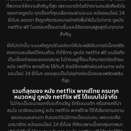
ที่พวกเราให้ความสำคัญที่สุด เพราะเราเข้าใจดีว่าความคมชัดคือหัวใจ
Erotic
7
ของการดูหนัง ทุกเรื่องที่คุณเลือกชมผ่านระบบ หนังออนไลน์ 24
ชั่วโมง ของเรา จึงถูกคัดกรองมาอย่างดีเพื่อให้มั่นใจว่าการ ดูหนัง
Family ครอบครัว
150
netflix ฟรี ในแต่ละครั้งจะราบรื่นและได้อรรถรสสูงสุดในทุกฉาก
สำคัญ
Fantasy จินตนาการ
192
ยิ่งไปกว่านั้น ระบบยังถูกปรับแต่งมาให้ประหยัดอินเทอร์เน็ตแต่ยัง
Fiction
4
คงความละเอียดไว้ครบถ้วน ทำให้การ ดูหนัง netflix ฟรี บนมือถือ
เป็นเรื่องง่ายและสะดวกสบาย ไม่ว่าจะอยู่ที่ไหนก็สามารถเปิดเข้าชม
Gothic
5
หนัง netflix พากย์ไทย ได้ทันที ช่วยให้การพักผ่อนผ่านทาง หนัง
ออนไลน์ 24 ชั่วโมง ของคุณเป็นไปอย่างต่อเนื่องและเพลิดเพลิน
Grief
2
ที่สุด
รวมที่สุดของ หนัง netflix พากย์ไทย ครบทุก
HBO GO
8
หมวดหมู่ ดูหนัง netflix ฟรี ได้แบบไม่จำกัด
ไม่ว่าจะเป็นแนวแอคชั่นระทึกขวัญ รักโรแมนติก หรือสารคดีน่า
HBO Max
1
สนใจ เราจัดหมวดหมู่ หนัง netflix พากย์ไทย ไว้ให้เลือกตามความ
ชอบแบบละลานตา รับรองว่าไม่มีทางเบื่อแน่นอน เพราะเราคือ
Heist
5
อาณาจักร หนังออนไลน์ 24 ชั่วโมง ที่คัดเฉพาะเนื้อหาคุณภาพมา