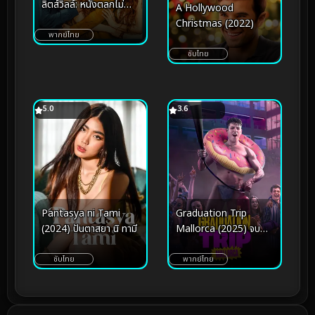
ลิตส์วิลล์: หนังตลกไม่
A Hollywood
ค่อยโรแมนติก
Christmas (2022)
พากย์ไทย
ซับไทย
5.0
3.6
Pantasya ni Tami
Graduation Trip
(2024) ปันตาสยา นิ ทามี
Mallorca (2025) จบ
ทั้งทีต้องไปตี้ที่มาญอร์ก้า
ซับไทย
พากย์ไทย