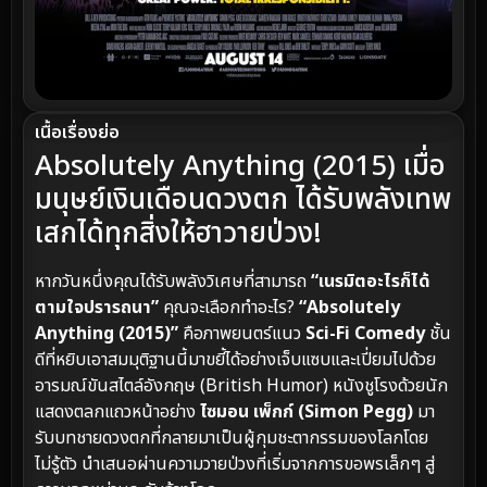
เนื้อเรื่องย่อ
Absolutely Anything (2015) เมื่อ
มนุษย์เงินเดือนดวงตก ได้รับพลังเทพ
เสกได้ทุกสิ่งให้ฮาวายป่วง!
หากวันหนึ่งคุณได้รับพลังวิเศษที่สามารถ
“เนรมิตอะไรก็ได้
ตามใจปรารถนา”
คุณจะเลือกทำอะไร?
“Absolutely
Anything (2015)”
คือภาพยนตร์แนว
Sci-Fi Comedy
ชั้น
ดีที่หยิบเอาสมมุติฐานนี้มาขยี้ได้อย่างเจ็บแซบและเปี่ยมไปด้วย
อารมณ์ขันสไตล์อังกฤษ (British Humor) หนังชูโรงด้วยนัก
แสดงตลกแถวหน้าอย่าง
ไซมอน เพ็กก์ (Simon Pegg)
มา
รับบทชายดวงตกที่กลายมาเป็นผู้กุมชะตากรรมของโลกโดย
ไม่รู้ตัว นำเสนอผ่านความวายป่วงที่เริ่มจากการขอพรเล็กๆ สู่