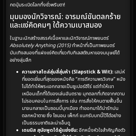
กดปุ่มระเบิดโลกทิ้งชั่วพริบตา!
มุมมองนักวิจารณ์: อารมณ์ขันตลกร้าย
และแง่คิดคมๆ ใต้ความเบาสมอง
ในฐานะนักสร้างสรรค์เนื้อหาและนักวิจารณ์ภาพยนตร์
Absolutely Anything (2015)
ทำหน้าที่เป็นภาพยนตร์
บันเทิงสมองที่แฝงแง่คิดเกี่ยวกับกิเลสตัณหาของมนุษย์ได้
อย่างลุ่มลึก
ความฮาสไตล์สุ่มสี่สุ่มห้า (Slapstick & Wit):
เสน่ห์
ที่ยอดเยี่ยมที่สุดของหนังคือ “การตีความพรวิเศษ” หนัง
ไม่ได้ทำให้พระเอกกลายเป็นซูเปอร์ฮีโร่ แต่ทำให้เขา
เหมือนเด็กที่ได้ของเล่นอันตราย มุกตลกที่เกิดจากความ
ไม่รอบคอบในการสั่งการ เช่น การสั่งให้คนตายฟื้นขึ้น
มาจนกลายเป็นซอมบี้บุกเมือง ทำออกมาได้น่ารักปน
ตลกหน้าตาย ซึ่ง ไซมอน เพ็กก์ แบกรับบทนี้ไว้ได้อย่าง
เป็นธรรมชาติและน่าเอ็นดู
เดนนิส สุนัขพูดได้ผู้แย่งซีน:
อีกหนึ่งหัวใจสำคัญคือตัว