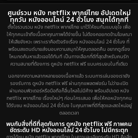
1974
DC
2
ศูนย์รวม หนัง netflix พากย์ไทย อัปเดตใหม่
ทุกวัน หนังออนไลน์ 24 ชั่วโมง สนุกได้ทุกที่
Detective สืบสวน
5
ตั้งใจรวบรวม หนัง netflix พากย์ไทย มาไว้ให้ชมกันแบบจุใจ เพื่อ
ให้ทุกคนเข้าถึงเนื้อหาคุณภาพได้ง่ายขึ้น ไม่ต้องคอยกดข้ามโฆษณา
Detective สืบสวน
40
ให้เสียจังหวะ เพราะเราคือตัวจริงเรื่อง หนังออนไลน์ 24 ชั่วโมง ที่
พร้อมสแตนด์บายส่งมอบความสนุกให้คุณตลอดคืน อยากดูเรื่อง
Disaster
4
ไหนกดค้นหาแล้วเจอได้ทันที เป็นทางเลือกที่ดีที่สุดสำหรับคนรัก
ความสบายที่ต้องการ ดูหนัง netflix ฟรี แบบครบจบในที่เดียว
Disney+
20
นอกจากความหลากหลายของเนื้อหาแล้ว ระบบการเล่นของเรายัง
Documentary สารคดี
72
รองรับการ ดูหนัง netflix ฟรี ผ่านทุกแพลตฟอร์ม ไม่ว่าจะเปิด
ผ่านคอมพิวเตอร์หรือมือถือก็ลื่นไหลไม่มีค้าง พร้อมอัปเดต หนัง
Drama ดราม่า
648
netflix พากย์ไทย เรื่องใหม่ๆ ก่อนใครเสมอ เพื่อให้คอหนังทุกคน
ได้รับชม หนังออนไลน์ 24 ชั่วโมง ในคุณภาพที่ดีที่สุดและสดใหม่อยู่
Dystopian
8
ตลอดเวลา
Emotional
52
พบกับสิ่งที่ดีที่สุดกับการ ดูหนัง netflix ฟรี ภาพคม
ชัดระดับ HD หนังออนไลน์ 24 ชั่วโมง ไม่มีกระตุก
Epic มหากาพย์
16
การได้ชม หนัง netflix พากย์ไทย ในความละเอียดระดับ HD คือสิ่ง