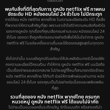
ตลอดเวลา
พบกับสิ่งที่ดีที่สุดกับการ ดูหนัง netflix ฟรี ภาพคม
ชัดระดับ HD หนังออนไลน์ 24 ชั่วโมง ไม่มีกระตุก
การได้ชม หนัง netflix พากย์ไทย ในความละเอียดระดับ HD คือสิ่ง
ที่พวกเราให้ความสำคัญที่สุด เพราะเราเข้าใจดีว่าความคมชัดคือหัวใจ
ของการดูหนัง ทุกเรื่องที่คุณเลือกชมผ่านระบบ หนังออนไลน์ 24
ชั่วโมง ของเรา จึงถูกคัดกรองมาอย่างดีเพื่อให้มั่นใจว่าการ ดูหนัง
netflix ฟรี ในแต่ละครั้งจะราบรื่นและได้อรรถรสสูงสุดในทุกฉาก
สำคัญ
ยิ่งไปกว่านั้น ระบบยังถูกปรับแต่งมาให้ประหยัดอินเทอร์เน็ตแต่ยัง
คงความละเอียดไว้ครบถ้วน ทำให้การ ดูหนัง netflix ฟรี บนมือถือ
เป็นเรื่องง่ายและสะดวกสบาย ไม่ว่าจะอยู่ที่ไหนก็สามารถเปิดเข้าชม
หนัง netflix พากย์ไทย ได้ทันที ช่วยให้การพักผ่อนผ่านทาง หนัง
ออนไลน์ 24 ชั่วโมง ของคุณเป็นไปอย่างต่อเนื่องและเพลิดเพลิน
ที่สุด
รวมที่สุดของ หนัง netflix พากย์ไทย ครบทุก
หมวดหมู่ ดูหนัง netflix ฟรี ได้แบบไม่จำกัด
ไม่ว่าจะเป็นแนวแอคชั่นระทึกขวัญ รักโรแมนติก หรือสารคดีน่า