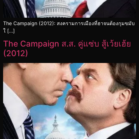
The Campaign (2012): สงครามการเมืองที่ฮาจนต้องกุมขมับ
ใ […]
The Campaign ส.ส. คู่แซ่บ สู้เว้ยเฮ้ย
(2012)