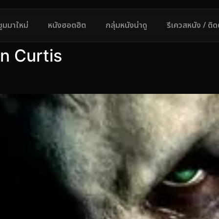
ซูมมาใหม่
หนังฮอตฮิต
กลุ่มหนังน่าดู
รีเควสหนัง / ติ
n Curtis