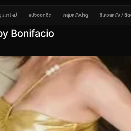
ซูมมาใหม่
หนังฮอตฮิต
กลุ่มหนังน่าดู
รีเควสหนัง / ติ
y Bonifacio