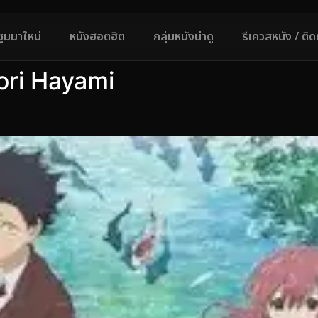
ซูมมาใหม่
หนังฮอตฮิต
กลุ่มหนังน่าดู
รีเควสหนัง / ติ
ori Hayami