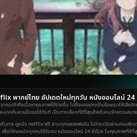
lix พากย์ไทย อัปเดตใหม่ทุกวัน หนังออนไลน์ 24 ชั
ทุกคนเข้าถึงเนื้อหาคุณภาพได้ง่ายขึ้น ไม่ต้องคอยกดข้ามโฆษณาให้เสียจังห
กดค้นหาแล้วเจอได้ทันที เป็นทางเลือกที่ดีที่สุดสำหรับคนรักความสบายท
ร ดูหนัง netflix ฟรี ผ่านทุกแพลตฟอร์ม ไม่ว่าจะเปิดผ่านคอมพิวเตอร์
 เพื่อให้คอหนังทุกคนได้รับชม หนังออนไลน์ 24 ชั่วโมง ในคุณภาพที่ดีที่