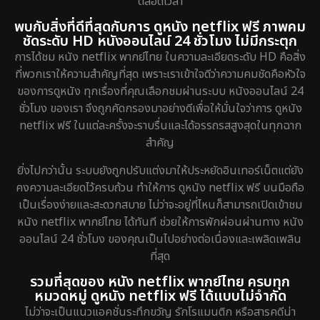
ตลอดเวลา
พบกับสิ่งที่ดีที่สุดกับการ ดูหนัง netflix ฟรี ภาพคม
ชัดระดับ HD หนังออนไลน์ 24 ชั่วโมง ไม่มีกระตุก
การได้ชม หนัง netflix พากย์ไทย ในความละเอียดระดับ HD คือสิ่ง
ที่พวกเราให้ความสำคัญที่สุด เพราะเราเข้าใจดีว่าความคมชัดคือหัวใจ
ของการดูหนัง ทุกเรื่องที่คุณเลือกชมผ่านระบบ หนังออนไลน์ 24
ชั่วโมง ของเรา จึงถูกคัดกรองมาอย่างดีเพื่อให้มั่นใจว่าการ ดูหนัง
netflix ฟรี ในแต่ละครั้งจะราบรื่นและได้อรรถรสสูงสุดในทุกฉาก
สำคัญ
ยิ่งไปกว่านั้น ระบบยังถูกปรับแต่งมาให้ประหยัดอินเทอร์เน็ตแต่ยัง
คงความละเอียดไว้ครบถ้วน ทำให้การ ดูหนัง netflix ฟรี บนมือถือ
เป็นเรื่องง่ายและสะดวกสบาย ไม่ว่าจะอยู่ที่ไหนก็สามารถเปิดเข้าชม
หนัง netflix พากย์ไทย ได้ทันที ช่วยให้การพักผ่อนผ่านทาง หนัง
ออนไลน์ 24 ชั่วโมง ของคุณเป็นไปอย่างต่อเนื่องและเพลิดเพลิน
ที่สุด
รวมที่สุดของ หนัง netflix พากย์ไทย ครบทุก
หมวดหมู่ ดูหนัง netflix ฟรี ได้แบบไม่จำกัด
ไม่ว่าจะเป็นแนวแอคชั่นระทึกขวัญ รักโรแมนติก หรือสารคดีน่า