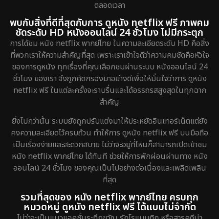
ตลอดเวลา
พบกับสิ่งที่ดีที่สุดกับการ ดูหนัง netflix ฟรี ภาพคม
ชัดระดับ HD หนังออนไลน์ 24 ชั่วโมง ไม่มีกระตุก
การได้ชม หนัง netflix พากย์ไทย ในความละเอียดระดับ HD คือสิ่ง
ที่พวกเราให้ความสำคัญที่สุด เพราะเราเข้าใจดีว่าความคมชัดคือหัวใจ
ของการดูหนัง ทุกเรื่องที่คุณเลือกชมผ่านระบบ หนังออนไลน์ 24
ชั่วโมง ของเรา จึงถูกคัดกรองมาอย่างดีเพื่อให้มั่นใจว่าการ ดูหนัง
netflix ฟรี ในแต่ละครั้งจะราบรื่นและได้อรรถรสสูงสุดในทุกฉาก
สำคัญ
ยิ่งไปกว่านั้น ระบบยังถูกปรับแต่งมาให้ประหยัดอินเทอร์เน็ตแต่ยัง
คงความละเอียดไว้ครบถ้วน ทำให้การ ดูหนัง netflix ฟรี บนมือถือ
เป็นเรื่องง่ายและสะดวกสบาย ไม่ว่าจะอยู่ที่ไหนก็สามารถเปิดเข้าชม
หนัง netflix พากย์ไทย ได้ทันที ช่วยให้การพักผ่อนผ่านทาง หนัง
ออนไลน์ 24 ชั่วโมง ของคุณเป็นไปอย่างต่อเนื่องและเพลิดเพลิน
ที่สุด
รวมที่สุดของ หนัง netflix พากย์ไทย ครบทุก
หมวดหมู่ ดูหนัง netflix ฟรี ได้แบบไม่จำกัด
ไม่ว่าจะเป็นแนวแอคชั่นระทึกขวัญ รักโรแมนติก หรือสารคดีน่า