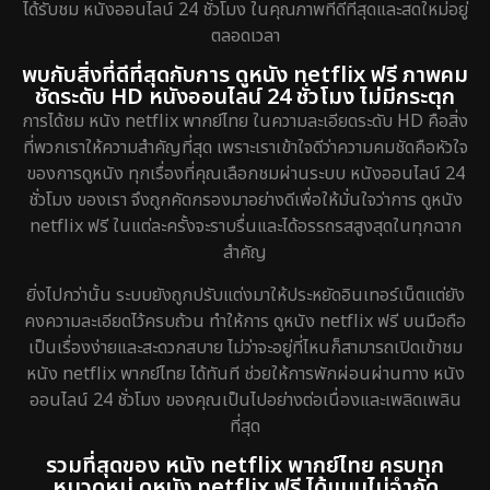
ได้รับชม หนังออนไลน์ 24 ชั่วโมง ในคุณภาพที่ดีที่สุดและสดใหม่อยู่
ตลอดเวลา
พบกับสิ่งที่ดีที่สุดกับการ ดูหนัง netflix ฟรี ภาพคม
ชัดระดับ HD หนังออนไลน์ 24 ชั่วโมง ไม่มีกระตุก
การได้ชม หนัง netflix พากย์ไทย ในความละเอียดระดับ HD คือสิ่ง
ที่พวกเราให้ความสำคัญที่สุด เพราะเราเข้าใจดีว่าความคมชัดคือหัวใจ
ของการดูหนัง ทุกเรื่องที่คุณเลือกชมผ่านระบบ หนังออนไลน์ 24
ชั่วโมง ของเรา จึงถูกคัดกรองมาอย่างดีเพื่อให้มั่นใจว่าการ ดูหนัง
netflix ฟรี ในแต่ละครั้งจะราบรื่นและได้อรรถรสสูงสุดในทุกฉาก
สำคัญ
ยิ่งไปกว่านั้น ระบบยังถูกปรับแต่งมาให้ประหยัดอินเทอร์เน็ตแต่ยัง
คงความละเอียดไว้ครบถ้วน ทำให้การ ดูหนัง netflix ฟรี บนมือถือ
เป็นเรื่องง่ายและสะดวกสบาย ไม่ว่าจะอยู่ที่ไหนก็สามารถเปิดเข้าชม
หนัง netflix พากย์ไทย ได้ทันที ช่วยให้การพักผ่อนผ่านทาง หนัง
ออนไลน์ 24 ชั่วโมง ของคุณเป็นไปอย่างต่อเนื่องและเพลิดเพลิน
ที่สุด
รวมที่สุดของ หนัง netflix พากย์ไทย ครบทุก
หมวดหมู่ ดูหนัง netflix ฟรี ได้แบบไม่จำกัด