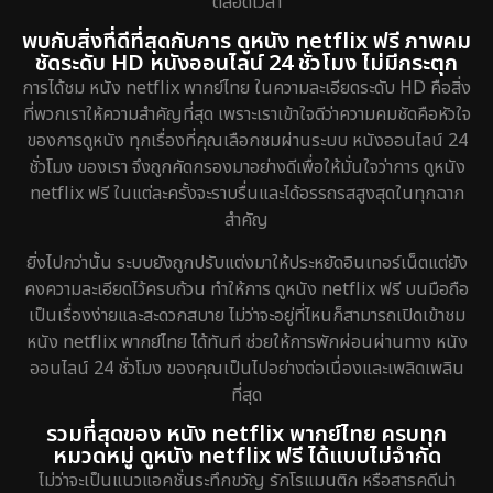
ตลอดเวลา
พบกับสิ่งที่ดีที่สุดกับการ ดูหนัง netflix ฟรี ภาพคม
ชัดระดับ HD หนังออนไลน์ 24 ชั่วโมง ไม่มีกระตุก
การได้ชม หนัง netflix พากย์ไทย ในความละเอียดระดับ HD คือสิ่ง
ที่พวกเราให้ความสำคัญที่สุด เพราะเราเข้าใจดีว่าความคมชัดคือหัวใจ
ของการดูหนัง ทุกเรื่องที่คุณเลือกชมผ่านระบบ หนังออนไลน์ 24
ชั่วโมง ของเรา จึงถูกคัดกรองมาอย่างดีเพื่อให้มั่นใจว่าการ ดูหนัง
netflix ฟรี ในแต่ละครั้งจะราบรื่นและได้อรรถรสสูงสุดในทุกฉาก
สำคัญ
ยิ่งไปกว่านั้น ระบบยังถูกปรับแต่งมาให้ประหยัดอินเทอร์เน็ตแต่ยัง
คงความละเอียดไว้ครบถ้วน ทำให้การ ดูหนัง netflix ฟรี บนมือถือ
เป็นเรื่องง่ายและสะดวกสบาย ไม่ว่าจะอยู่ที่ไหนก็สามารถเปิดเข้าชม
หนัง netflix พากย์ไทย ได้ทันที ช่วยให้การพักผ่อนผ่านทาง หนัง
ออนไลน์ 24 ชั่วโมง ของคุณเป็นไปอย่างต่อเนื่องและเพลิดเพลิน
ที่สุด
รวมที่สุดของ หนัง netflix พากย์ไทย ครบทุก
หมวดหมู่ ดูหนัง netflix ฟรี ได้แบบไม่จำกัด
ไม่ว่าจะเป็นแนวแอคชั่นระทึกขวัญ รักโรแมนติก หรือสารคดีน่า