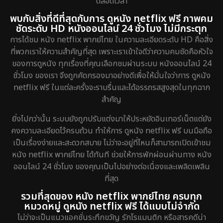
ตลอดเวลา
พบกับสิ่งที่ดีที่สุดกับการ ดูหนัง netflix ฟรี ภาพคม
ชัดระดับ HD หนังออนไลน์ 24 ชั่วโมง ไม่มีกระตุก
การได้ชม หนัง netflix พากย์ไทย ในความละเอียดระดับ HD คือสิ่ง
ที่พวกเราให้ความสำคัญที่สุด เพราะเราเข้าใจดีว่าความคมชัดคือหัวใจ
ของการดูหนัง ทุกเรื่องที่คุณเลือกชมผ่านระบบ หนังออนไลน์ 24
ชั่วโมง ของเรา จึงถูกคัดกรองมาอย่างดีเพื่อให้มั่นใจว่าการ ดูหนัง
netflix ฟรี ในแต่ละครั้งจะราบรื่นและได้อรรถรสสูงสุดในทุกฉาก
สำคัญ
ยิ่งไปกว่านั้น ระบบยังถูกปรับแต่งมาให้ประหยัดอินเทอร์เน็ตแต่ยัง
คงความละเอียดไว้ครบถ้วน ทำให้การ ดูหนัง netflix ฟรี บนมือถือ
เป็นเรื่องง่ายและสะดวกสบาย ไม่ว่าจะอยู่ที่ไหนก็สามารถเปิดเข้าชม
หนัง netflix พากย์ไทย ได้ทันที ช่วยให้การพักผ่อนผ่านทาง หนัง
ออนไลน์ 24 ชั่วโมง ของคุณเป็นไปอย่างต่อเนื่องและเพลิดเพลิน
ที่สุด
รวมที่สุดของ หนัง netflix พากย์ไทย ครบทุก
หมวดหมู่ ดูหนัง netflix ฟรี ได้แบบไม่จำกัด
ไม่ว่าจะเป็นแนวแอคชั่นระทึกขวัญ รักโรแมนติก หรือสารคดีน่า