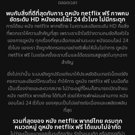
ตลอดเวลา
พบกับสิ่งที่ดีที่สุดกับการ ดูหนัง netflix ฟรี ภาพคม
ชัดระดับ HD หนังออนไลน์ 24 ชั่วโมง ไม่มีกระตุก
การได้ชม หนัง netflix พากย์ไทย ในความละเอียดระดับ HD คือสิ่ง
ที่พวกเราให้ความสำคัญที่สุด เพราะเราเข้าใจดีว่าความคมชัดคือหัวใจ
ของการดูหนัง ทุกเรื่องที่คุณเลือกชมผ่านระบบ หนังออนไลน์ 24
ชั่วโมง ของเรา จึงถูกคัดกรองมาอย่างดีเพื่อให้มั่นใจว่าการ ดูหนัง
netflix ฟรี ในแต่ละครั้งจะราบรื่นและได้อรรถรสสูงสุดในทุกฉาก
สำคัญ
ยิ่งไปกว่านั้น ระบบยังถูกปรับแต่งมาให้ประหยัดอินเทอร์เน็ตแต่ยัง
คงความละเอียดไว้ครบถ้วน ทำให้การ ดูหนัง netflix ฟรี บนมือถือ
เป็นเรื่องง่ายและสะดวกสบาย ไม่ว่าจะอยู่ที่ไหนก็สามารถเปิดเข้าชม
หนัง netflix พากย์ไทย ได้ทันที ช่วยให้การพักผ่อนผ่านทาง หนัง
ออนไลน์ 24 ชั่วโมง ของคุณเป็นไปอย่างต่อเนื่องและเพลิดเพลิน
ที่สุด
รวมที่สุดของ หนัง netflix พากย์ไทย ครบทุก
หมวดหมู่ ดูหนัง netflix ฟรี ได้แบบไม่จำกัด
ไม่ว่าจะเป็นแนวแอคชั่นระทึกขวัญ รักโรแมนติก หรือสารคดีน่า