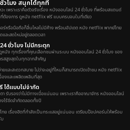
่วโมง สนุกได้ทุกที่
วะ เพราะเราคือตัวจริงเรื่อง หนังออนไลน์ 24 ชั่วโมง ที่พร้อมสแตนด์
ี่ต้องการ ดูหนัง netflix ฟรี แบบครบจบในที่เดียว
หรือมือถือก็ลื่นไหลไม่มีค้าง พร้อมอัปเดต หนัง netflix พากย์ไทย
สุดและสดใหม่อยู่ตลอดเวลา
24 ชั่วโมง ไม่มีกระตุก
ดูหนัง ทุกเรื่องที่คุณเลือกชมผ่านระบบ หนังออนไลน์ 24 ชั่วโมง ของ
อรรถรสสูงสุดในทุกฉากสำคัญ
่ายและสะดวกสบาย ไม่ว่าจะอยู่ที่ไหนก็สามารถเปิดเข้าชม หนัง netflix
่องและเพลิดเพลินที่สุด
ี ได้แบบไม่จำกัด
ตา รับรองว่าไม่มีทางเบื่อแน่นอน เพราะเราคืออาณาจักร หนังออนไลน์
างไร้ขีดจำกัดตลอดทั้งปี
์ไทย เรื่องฮิตที่กำลังเป็นกระแสอยู่แน่นอน เตรียมป๊อปคอร์นให้พร้อม
ับ