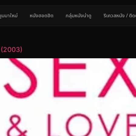
ซูมมาใหม่
หนังฮอตฮิต
กลุ่มหนังน่าดู
รีเควสหนัง / ติ
ง (2003)