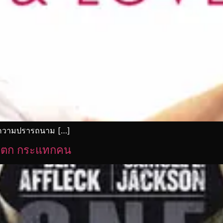
ี่ความปรารถนาม […]
แตก กระแทกคน