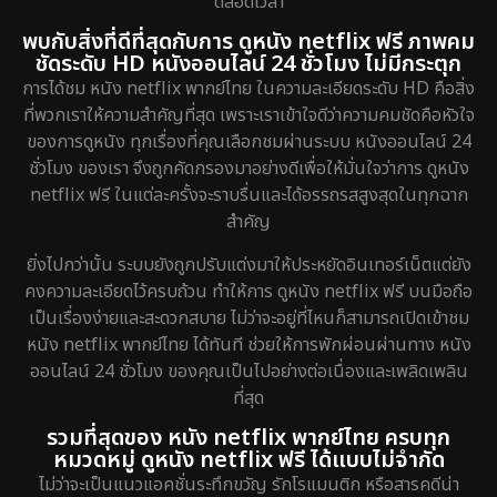
ตลอดเวลา
พบกับสิ่งที่ดีที่สุดกับการ ดูหนัง netflix ฟรี ภาพคม
ชัดระดับ HD หนังออนไลน์ 24 ชั่วโมง ไม่มีกระตุก
การได้ชม หนัง netflix พากย์ไทย ในความละเอียดระดับ HD คือสิ่ง
ที่พวกเราให้ความสำคัญที่สุด เพราะเราเข้าใจดีว่าความคมชัดคือหัวใจ
ของการดูหนัง ทุกเรื่องที่คุณเลือกชมผ่านระบบ หนังออนไลน์ 24
ชั่วโมง ของเรา จึงถูกคัดกรองมาอย่างดีเพื่อให้มั่นใจว่าการ ดูหนัง
netflix ฟรี ในแต่ละครั้งจะราบรื่นและได้อรรถรสสูงสุดในทุกฉาก
สำคัญ
ยิ่งไปกว่านั้น ระบบยังถูกปรับแต่งมาให้ประหยัดอินเทอร์เน็ตแต่ยัง
คงความละเอียดไว้ครบถ้วน ทำให้การ ดูหนัง netflix ฟรี บนมือถือ
เป็นเรื่องง่ายและสะดวกสบาย ไม่ว่าจะอยู่ที่ไหนก็สามารถเปิดเข้าชม
หนัง netflix พากย์ไทย ได้ทันที ช่วยให้การพักผ่อนผ่านทาง หนัง
ออนไลน์ 24 ชั่วโมง ของคุณเป็นไปอย่างต่อเนื่องและเพลิดเพลิน
ที่สุด
รวมที่สุดของ หนัง netflix พากย์ไทย ครบทุก
หมวดหมู่ ดูหนัง netflix ฟรี ได้แบบไม่จำกัด
ไม่ว่าจะเป็นแนวแอคชั่นระทึกขวัญ รักโรแมนติก หรือสารคดีน่า