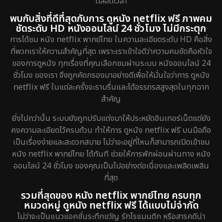
ตลอดเวลา
พบกับสิ่งที่ดีที่สุดกับการ ดูหนัง netflix ฟรี ภาพคม
ชัดระดับ HD หนังออนไลน์ 24 ชั่วโมง ไม่มีกระตุก
การได้ชม หนัง netflix พากย์ไทย ในความละเอียดระดับ HD คือสิ่ง
ที่พวกเราให้ความสำคัญที่สุด เพราะเราเข้าใจดีว่าความคมชัดคือหัวใจ
ของการดูหนัง ทุกเรื่องที่คุณเลือกชมผ่านระบบ หนังออนไลน์ 24
ชั่วโมง ของเรา จึงถูกคัดกรองมาอย่างดีเพื่อให้มั่นใจว่าการ ดูหนัง
netflix ฟรี ในแต่ละครั้งจะราบรื่นและได้อรรถรสสูงสุดในทุกฉาก
สำคัญ
ยิ่งไปกว่านั้น ระบบยังถูกปรับแต่งมาให้ประหยัดอินเทอร์เน็ตแต่ยัง
คงความละเอียดไว้ครบถ้วน ทำให้การ ดูหนัง netflix ฟรี บนมือถือ
เป็นเรื่องง่ายและสะดวกสบาย ไม่ว่าจะอยู่ที่ไหนก็สามารถเปิดเข้าชม
หนัง netflix พากย์ไทย ได้ทันที ช่วยให้การพักผ่อนผ่านทาง หนัง
ออนไลน์ 24 ชั่วโมง ของคุณเป็นไปอย่างต่อเนื่องและเพลิดเพลิน
ที่สุด
รวมที่สุดของ หนัง netflix พากย์ไทย ครบทุก
หมวดหมู่ ดูหนัง netflix ฟรี ได้แบบไม่จำกัด
ไม่ว่าจะเป็นแนวแอคชั่นระทึกขวัญ รักโรแมนติก หรือสารคดีน่า