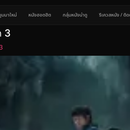
ซูมมาใหม่
หนังฮอตฮิต
กลุ่มหนังน่าดู
รีเควสหนัง / ติ
ด 3
3