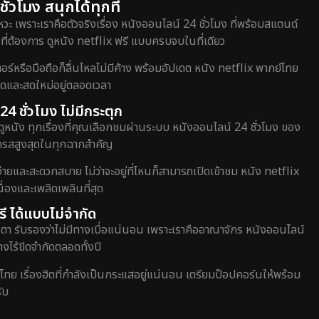
่วโมง สนุกได้ทุกที่
วะ เพราะเราคือตัวจริงเรื่อง หนังออนไลน์ 24 ชั่วโมง ที่พร้อมสแตนด์
ี่ต้องการ ดูหนัง netflix ฟรี แบบครบจบในที่เดียว
หรือมือถือก็ลื่นไหลไม่มีค้าง พร้อมอัปเดต หนัง netflix พากย์ไทย
สุดและสดใหม่อยู่ตลอดเวลา
24 ชั่วโมง ไม่มีกระตุก
ดูหนัง ทุกเรื่องที่คุณเลือกชมผ่านระบบ หนังออนไลน์ 24 ชั่วโมง ของ
อรรถรสสูงสุดในทุกฉากสำคัญ
่ายและสะดวกสบาย ไม่ว่าจะอยู่ที่ไหนก็สามารถเปิดเข้าชม หนัง netflix
่องและเพลิดเพลินที่สุด
ี ได้แบบไม่จำกัด
ตา รับรองว่าไม่มีทางเบื่อแน่นอน เพราะเราคืออาณาจักร หนังออนไลน์
างไร้ขีดจำกัดตลอดทั้งปี
์ไทย เรื่องฮิตที่กำลังเป็นกระแสอยู่แน่นอน เตรียมป๊อปคอร์นให้พร้อม
ับ