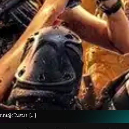
ยรบหญิงในสมร […]