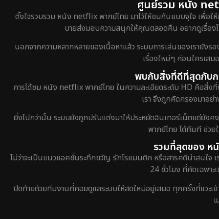
ศูนย์รวม หนัง netf
ตั้งใจรวบรวม หนัง netflix พากย์ไทย มาไว้ให้ชมกันแบบจุใจ เพื่อให้
บายส่งมอบความสนุกให้คุณตลอดคืน อยากดูเรื่องไหน
นอกจากความหลากหลายของเนื้อหาแล้ว ระบบการเล่นของเรายังรองรับกา
เรื่องใหม่ๆ ก่อนใครเสมอ
พบกับสิ่งที่ดีที่สุดก
การได้ชม หนัง netflix พากย์ไทย ในความละเอียดระดับ HD คือสิ่งที่
เรา จึงถูกคัดกรองมาอย่าง
ยิ่งไปกว่านั้น ระบบยังถูกปรับแต่งมาให้ประหยัดอินเทอร์เน็ตแต่ยังค
พากย์ไทย ได้ทันที ช่ว
รวมที่สุดของ หน
ไม่ว่าจะเป็นแนวแอคชั่นระทึกขวัญ รักโรแมนติก หรือสารคดีน่าสนใจ 
24 ชั่วโมง ที่คัดเฉพาะ
ปิดท้ายด้วยทีมงานที่คอยดูแลระบบให้สดใหม่อยู่เสมอ ทุกครั้งที่แวะเ
แ