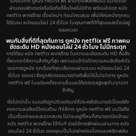
รองรับการ ดูหนัง netflix ฟรี ผ่านทุกแพลตฟอร์ม ไม่ว่าจะเปิด
ผ่านคอมพิวเตอร์หรือมือถือก็ลื่นไหลไม่มีค้าง พร้อมอัปเดต หนัง
netflix พากย์ไทย เรื่องใหม่ๆ ก่อนใครเสมอ เพื่อให้คอหนังทุกคน
ได้รับชม หนังออนไลน์ 24 ชั่วโมง ในคุณภาพที่ดีที่สุดและสดใหม่อยู่
ตลอดเวลา
พบกับสิ่งที่ดีที่สุดกับการ ดูหนัง netflix ฟรี ภาพคม
ชัดระดับ HD หนังออนไลน์ 24 ชั่วโมง ไม่มีกระตุก
การได้ชม หนัง netflix พากย์ไทย ในความละเอียดระดับ HD คือสิ่ง
ที่พวกเราให้ความสำคัญที่สุด เพราะเราเข้าใจดีว่าความคมชัดคือหัวใจ
ของการดูหนัง ทุกเรื่องที่คุณเลือกชมผ่านระบบ หนังออนไลน์ 24
ชั่วโมง ของเรา จึงถูกคัดกรองมาอย่างดีเพื่อให้มั่นใจว่าการ ดูหนัง
netflix ฟรี ในแต่ละครั้งจะราบรื่นและได้อรรถรสสูงสุดในทุกฉาก
สำคัญ
ยิ่งไปกว่านั้น ระบบยังถูกปรับแต่งมาให้ประหยัดอินเทอร์เน็ตแต่ยัง
คงความละเอียดไว้ครบถ้วน ทำให้การ ดูหนัง netflix ฟรี บนมือถือ
เป็นเรื่องง่ายและสะดวกสบาย ไม่ว่าจะอยู่ที่ไหนก็สามารถเปิดเข้าชม
หนัง netflix พากย์ไทย ได้ทันที ช่วยให้การพักผ่อนผ่านทาง หนัง
ออนไลน์ 24 ชั่วโมง ของคุณเป็นไปอย่างต่อเนื่องและเพลิดเพลิน