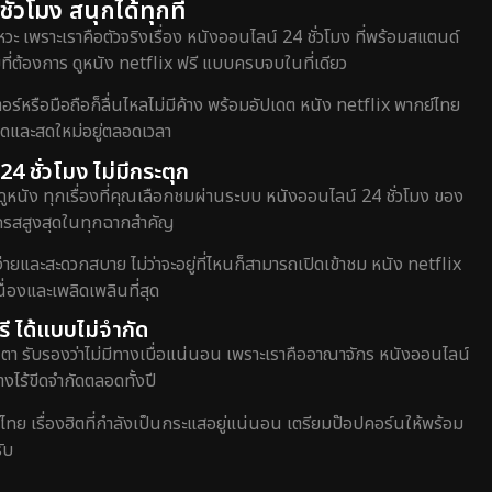
่วโมง สนุกได้ทุกที่
วะ เพราะเราคือตัวจริงเรื่อง หนังออนไลน์ 24 ชั่วโมง ที่พร้อมสแตนด์
ี่ต้องการ ดูหนัง netflix ฟรี แบบครบจบในที่เดียว
หรือมือถือก็ลื่นไหลไม่มีค้าง พร้อมอัปเดต หนัง netflix พากย์ไทย
สุดและสดใหม่อยู่ตลอดเวลา
24 ชั่วโมง ไม่มีกระตุก
ดูหนัง ทุกเรื่องที่คุณเลือกชมผ่านระบบ หนังออนไลน์ 24 ชั่วโมง ของ
อรรถรสสูงสุดในทุกฉากสำคัญ
่ายและสะดวกสบาย ไม่ว่าจะอยู่ที่ไหนก็สามารถเปิดเข้าชม หนัง netflix
่องและเพลิดเพลินที่สุด
ี ได้แบบไม่จำกัด
ตา รับรองว่าไม่มีทางเบื่อแน่นอน เพราะเราคืออาณาจักร หนังออนไลน์
างไร้ขีดจำกัดตลอดทั้งปี
์ไทย เรื่องฮิตที่กำลังเป็นกระแสอยู่แน่นอน เตรียมป๊อปคอร์นให้พร้อม
ับ