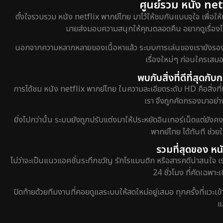
ศูนย์รวม หนัง netf
ตั้งใจรวบรวม หนัง netflix พากย์ไทย มาไว้ให้ชมกันแบบจุใจ เพื่อให้
บายส่งมอบความสนุกให้คุณตลอดคืน อยากดูเรื่องไหน
นอกจากความหลากหลายของเนื้อหาแล้ว ระบบการเล่นของเรายังรองรับกา
เรื่องใหม่ๆ ก่อนใครเสมอ
พบกับสิ่งที่ดีที่สุดก
การได้ชม หนัง netflix พากย์ไทย ในความละเอียดระดับ HD คือสิ่งที่
เรา จึงถูกคัดกรองมาอย่าง
ยิ่งไปกว่านั้น ระบบยังถูกปรับแต่งมาให้ประหยัดอินเทอร์เน็ตแต่ยังค
พากย์ไทย ได้ทันที ช่ว
รวมที่สุดของ หน
ไม่ว่าจะเป็นแนวแอคชั่นระทึกขวัญ รักโรแมนติก หรือสารคดีน่าสนใจ 
24 ชั่วโมง ที่คัดเฉพาะ
ปิดท้ายด้วยทีมงานที่คอยดูแลระบบให้สดใหม่อยู่เสมอ ทุกครั้งที่แวะเ
แ