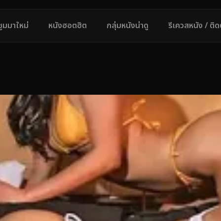
ซูมมาใหม่
หนังฮอตฮิต
กลุ่มหนังน่าดู
รีเควสหนัง / ติ