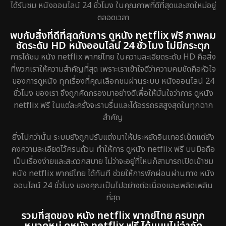
ได้รับชม หนังออนไลน์ 24 ชั่วโมง ในคุณภาพที่ดีที่สุดและสดใหม่อยู่
ตลอดเวลา
พบกับสิ่งที่ดีที่สุดกับการ ดูหนัง netflix ฟรี ภาพคม
ชัดระดับ HD หนังออนไลน์ 24 ชั่วโมง ไม่มีกระตุก
การได้ชม หนัง netflix พากย์ไทย ในความละเอียดระดับ HD คือสิ่ง
ที่พวกเราให้ความสำคัญที่สุด เพราะเราเข้าใจดีว่าความคมชัดคือหัวใจ
ของการดูหนัง ทุกเรื่องที่คุณเลือกชมผ่านระบบ หนังออนไลน์ 24
ชั่วโมง ของเรา จึงถูกคัดกรองมาอย่างดีเพื่อให้มั่นใจว่าการ ดูหนัง
netflix ฟรี ในแต่ละครั้งจะราบรื่นและได้อรรถรสสูงสุดในทุกฉาก
สำคัญ
ยิ่งไปกว่านั้น ระบบยังถูกปรับแต่งมาให้ประหยัดอินเทอร์เน็ตแต่ยัง
คงความละเอียดไว้ครบถ้วน ทำให้การ ดูหนัง netflix ฟรี บนมือถือ
เป็นเรื่องง่ายและสะดวกสบาย ไม่ว่าจะอยู่ที่ไหนก็สามารถเปิดเข้าชม
หนัง netflix พากย์ไทย ได้ทันที ช่วยให้การพักผ่อนผ่านทาง หนัง
ออนไลน์ 24 ชั่วโมง ของคุณเป็นไปอย่างต่อเนื่องและเพลิดเพลิน
ที่สุด
รวมที่สุดของ หนัง netflix พากย์ไทย ครบทุก
หมวดหมู่ ดูหนัง netflix ฟรี ได้แบบไม่จำกัด