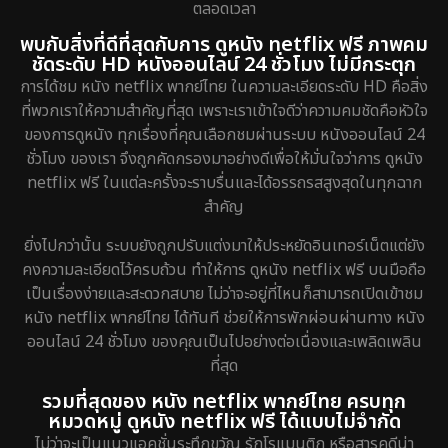
ตลอดเวลา
พบกับสิ่งที่ดีที่สุดกับการ ดูหนัง netflix ฟรี ภาพคม
ชัดระดับ HD หนังออนไลน์ 24 ชั่วโมง ไม่มีกระตุก
การได้ชม หนัง netflix พากย์ไทย ในความละเอียดระดับ HD คือสิ่ง
ที่พวกเราให้ความสำคัญที่สุด เพราะเราเข้าใจดีว่าความคมชัดคือหัวใจ
ของการดูหนัง ทุกเรื่องที่คุณเลือกชมผ่านระบบ หนังออนไลน์ 24
ชั่วโมง ของเรา จึงถูกคัดกรองมาอย่างดีเพื่อให้มั่นใจว่าการ ดูหนัง
netflix ฟรี ในแต่ละครั้งจะราบรื่นและได้อรรถรสสูงสุดในทุกฉาก
สำคัญ
ยิ่งไปกว่านั้น ระบบยังถูกปรับแต่งมาให้ประหยัดอินเทอร์เน็ตแต่ยัง
คงความละเอียดไว้ครบถ้วน ทำให้การ ดูหนัง netflix ฟรี บนมือถือ
เป็นเรื่องง่ายและสะดวกสบาย ไม่ว่าจะอยู่ที่ไหนก็สามารถเปิดเข้าชม
หนัง netflix พากย์ไทย ได้ทันที ช่วยให้การพักผ่อนผ่านทาง หนัง
ออนไลน์ 24 ชั่วโมง ของคุณเป็นไปอย่างต่อเนื่องและเพลิดเพลิน
ที่สุด
รวมที่สุดของ หนัง netflix พากย์ไทย ครบทุก
หมวดหมู่ ดูหนัง netflix ฟรี ได้แบบไม่จำกัด
ไม่ว่าจะเป็นแนวแอคชั่นระทึกขวัญ รักโรแมนติก หรือสารคดีน่า