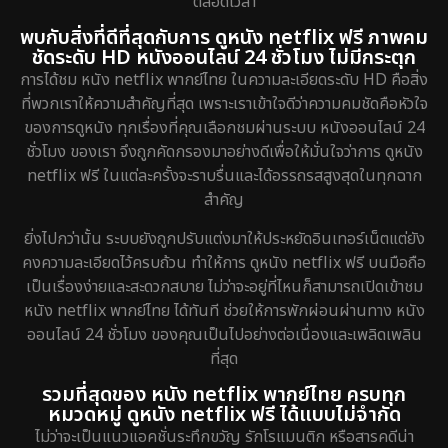
ตลอดเวลา
พบกับสิ่งที่ดีที่สุดกับการ ดูหนัง netflix ฟรี ภาพคม
ชัดระดับ HD หนังออนไลน์ 24 ชั่วโมง ไม่มีกระตุก
การได้ชม หนัง netflix พากย์ไทย ในความละเอียดระดับ HD คือสิ่ง
ที่พวกเราให้ความสำคัญที่สุด เพราะเราเข้าใจดีว่าความคมชัดคือหัวใจ
ของการดูหนัง ทุกเรื่องที่คุณเลือกชมผ่านระบบ หนังออนไลน์ 24
ชั่วโมง ของเรา จึงถูกคัดกรองมาอย่างดีเพื่อให้มั่นใจว่าการ ดูหนัง
netflix ฟรี ในแต่ละครั้งจะราบรื่นและได้อรรถรสสูงสุดในทุกฉาก
สำคัญ
ยิ่งไปกว่านั้น ระบบยังถูกปรับแต่งมาให้ประหยัดอินเทอร์เน็ตแต่ยัง
คงความละเอียดไว้ครบถ้วน ทำให้การ ดูหนัง netflix ฟรี บนมือถือ
เป็นเรื่องง่ายและสะดวกสบาย ไม่ว่าจะอยู่ที่ไหนก็สามารถเปิดเข้าชม
หนัง netflix พากย์ไทย ได้ทันที ช่วยให้การพักผ่อนผ่านทาง หนัง
ออนไลน์ 24 ชั่วโมง ของคุณเป็นไปอย่างต่อเนื่องและเพลิดเพลิน
ที่สุด
รวมที่สุดของ หนัง netflix พากย์ไทย ครบทุก
หมวดหมู่ ดูหนัง netflix ฟรี ได้แบบไม่จำกัด
ไม่ว่าจะเป็นแนวแอคชั่นระทึกขวัญ รักโรแมนติก หรือสารคดีน่า