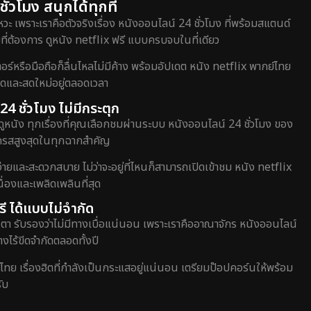
่วโมง สนุกได้ทุกที่
วะ เพราะเราคือตัวจริงเรื่อง หนังออนไลน์ 24 ชั่วโมง ที่พร้อมสแตนด์
ี่ต้องการ ดูหนัง netflix ฟรี แบบครบจบในที่เดียว
หรือมือถือก็ลื่นไหลไม่มีค้าง พร้อมอัปเดต หนัง netflix พากย์ไทย
สุดและสดใหม่อยู่ตลอดเวลา
24 ชั่วโมง ไม่มีกระตุก
ดูหนัง ทุกเรื่องที่คุณเลือกชมผ่านระบบ หนังออนไลน์ 24 ชั่วโมง ของ
อรรถรสสูงสุดในทุกฉากสำคัญ
่ายและสะดวกสบาย ไม่ว่าจะอยู่ที่ไหนก็สามารถเปิดเข้าชม หนัง netflix
่องและเพลิดเพลินที่สุด
ี ได้แบบไม่จำกัด
ตา รับรองว่าไม่มีทางเบื่อแน่นอน เพราะเราคืออาณาจักร หนังออนไลน์
างไร้ขีดจำกัดตลอดทั้งปี
์ไทย เรื่องฮิตที่กำลังเป็นกระแสอยู่แน่นอน เตรียมป๊อปคอร์นให้พร้อม
ับ