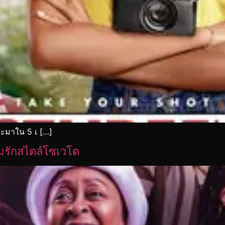
จะมาใน 5 เ […]
มรักสไตล์โซเวโต