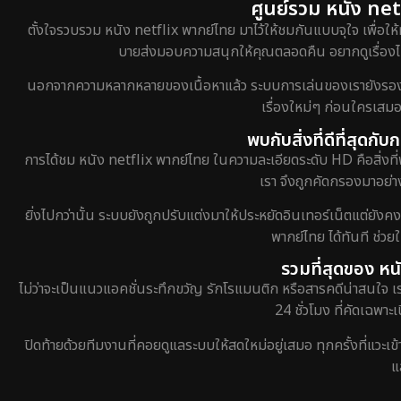
ศูนย์รวม หนัง netf
ตั้งใจรวบรวม หนัง netflix พากย์ไทย มาไว้ให้ชมกันแบบจุใจ เพื่อให้
บายส่งมอบความสนุกให้คุณตลอดคืน อยากดูเรื่องไหน
นอกจากความหลากหลายของเนื้อหาแล้ว ระบบการเล่นของเรายังรองรับกา
เรื่องใหม่ๆ ก่อนใครเสมอ
พบกับสิ่งที่ดีที่สุดก
การได้ชม หนัง netflix พากย์ไทย ในความละเอียดระดับ HD คือสิ่งที่
เรา จึงถูกคัดกรองมาอย่าง
ยิ่งไปกว่านั้น ระบบยังถูกปรับแต่งมาให้ประหยัดอินเทอร์เน็ตแต่ยังค
พากย์ไทย ได้ทันที ช่ว
รวมที่สุดของ หน
ไม่ว่าจะเป็นแนวแอคชั่นระทึกขวัญ รักโรแมนติก หรือสารคดีน่าสนใจ 
24 ชั่วโมง ที่คัดเฉพาะ
ปิดท้ายด้วยทีมงานที่คอยดูแลระบบให้สดใหม่อยู่เสมอ ทุกครั้งที่แวะเ
แ