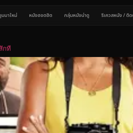
ซูมมาใหม่
หนังฮอตฮิต
กลุ่มหนังน่าดู
รีเควสหนัง / ติ
ักที