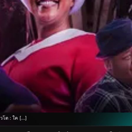
วโต : ใค […]