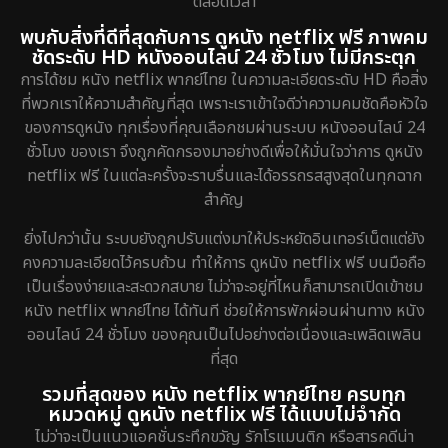
ตลอดเวลา
พบกับสิ่งที่ดีที่สุดกับการ ดูหนัง netflix ฟรี ภาพคม
ชัดระดับ HD หนังออนไลน์ 24 ชั่วโมง ไม่มีกระตุก
การได้ชม หนัง netflix พากย์ไทย ในความละเอียดระดับ HD คือสิ่ง
ที่พวกเราให้ความสำคัญที่สุด เพราะเราเข้าใจดีว่าความคมชัดคือหัวใจ
ของการดูหนัง ทุกเรื่องที่คุณเลือกชมผ่านระบบ หนังออนไลน์ 24
ชั่วโมง ของเรา จึงถูกคัดกรองมาอย่างดีเพื่อให้มั่นใจว่าการ ดูหนัง
netflix ฟรี ในแต่ละครั้งจะราบรื่นและได้อรรถรสสูงสุดในทุกฉาก
สำคัญ
ยิ่งไปกว่านั้น ระบบยังถูกปรับแต่งมาให้ประหยัดอินเทอร์เน็ตแต่ยัง
คงความละเอียดไว้ครบถ้วน ทำให้การ ดูหนัง netflix ฟรี บนมือถือ
เป็นเรื่องง่ายและสะดวกสบาย ไม่ว่าจะอยู่ที่ไหนก็สามารถเปิดเข้าชม
หนัง netflix พากย์ไทย ได้ทันที ช่วยให้การพักผ่อนผ่านทาง หนัง
ออนไลน์ 24 ชั่วโมง ของคุณเป็นไปอย่างต่อเนื่องและเพลิดเพลิน
ที่สุด
รวมที่สุดของ หนัง netflix พากย์ไทย ครบทุก
หมวดหมู่ ดูหนัง netflix ฟรี ได้แบบไม่จำกัด
ไม่ว่าจะเป็นแนวแอคชั่นระทึกขวัญ รักโรแมนติก หรือสารคดีน่า